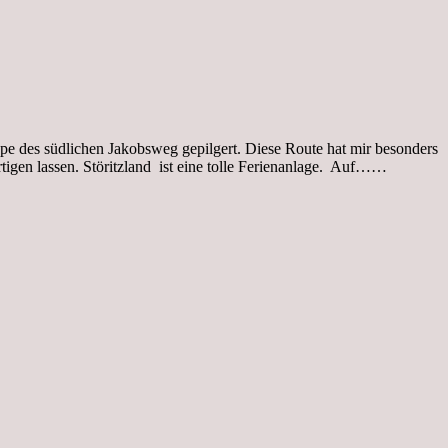
pe des südlichen Jakobsweg gepilgert. Diese Route hat mir besonders
Mittwoch
rtigen lassen. Störitzland ist eine tolle Ferienanlage. Auf……
18.08.21
4.Etappe