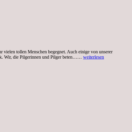
hr vielen tollen Menschen begegnet. Auch einige von unserer
Sonntag,
k. Wir, die Pilgerinnen und Pilger beten……
weiterlesen
01.08.21,
Eröffnung
des
Pilgerzentrums
St.Jacobi
in
Berlin
Kreuzberg