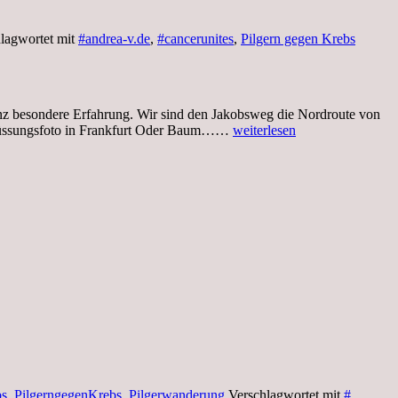
lagwortet mit
#andrea-v.de
,
#cancerunites
,
Pilgern gegen Krebs
anz besondere Erfahrung. Wir sind den Jakobsweg die Nordroute von
Donnerstag,
egrüssungsfoto in Frankfurt Oder Baum……
weiterlesen
6.Mai
2021,
Erinnerung
an
das
Pilgern
gegen
Krebs
bs
,
PilgerngegenKrebs
,
Pilgerwanderung
Verschlagwortet mit
#