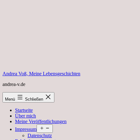
Zum
Inhalt
springen
Andrea Voß, Meine Lebensgeschichten
andrea-v.de
Menü
Schließen
Startseite
Über mich
Meine Veröffentlichungen
Menü
Impressum
öffnen
Datenschutz