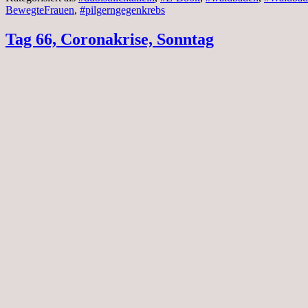
BewegteFrauen
,
#pilgerngegenkrebs
Tag 66, Coronakrise, Sonntag