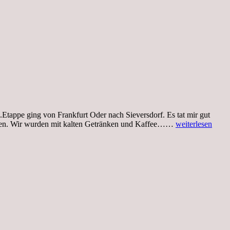
Etappe ging von Frankfurt Oder nach Sieversdorf. Es tat mir gut
Sonntag,
ommen. Wir wurden mit kalten Getränken und Kaffee……
weiterlesen
15.08.21,
1.Etappe
von
Frankfurt
Oder
nach
Sieversdorf