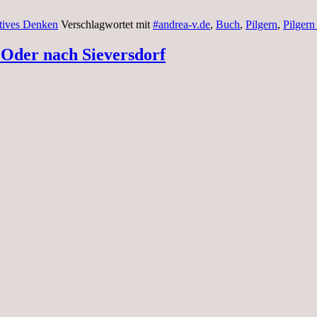
tives Denken
Verschlagwortet mit
#andrea-v.de
,
Buch
,
Pilgern
,
Pilgern
 Oder nach Sieversdorf