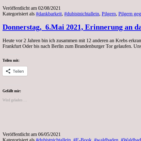
Veröffentlicht am
02/08/2021
Kategorisiert als
#dankbarkeit
,
#dubistnichtallein
,
Pilgern
,
Pilgern ge
Donnerstag, 6.Mai 2021, Erinnerung an da
Heute vor 2 Jahren bin ich zusammen mit 12 anderen an Krebs erkra
Frankfurt Oder bis nach Berlin zum Brandenburger Tor gelaufen. U
Teilen mit:
Teilen
Gefällt mir:
Wird geladen …
Veröffentlicht am
06/05/2021
Kategorisiert als
#dubistnichtallein
,
#E-Book
,
#waldbaden
,
#Waldbade