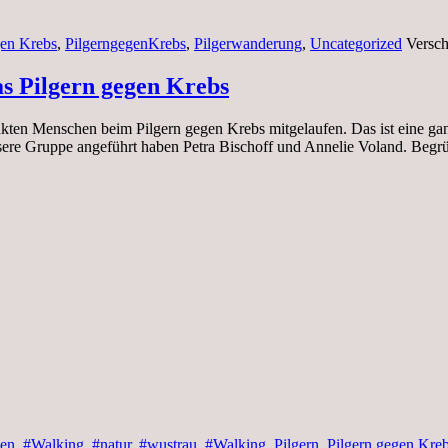
gen Krebs
,
PilgerngegenKrebs
,
Pilgerwanderung
,
Uncategorized
Versch
s Pilgern gegen Krebs
nkten Menschen beim Pilgern gegen Krebs mitgelaufen. Das ist eine g
nsere Gruppe angeführt haben Petra Bischoff und Annelie Voland. B
n, #Walking, #natur, #wustrau
,
#Walking
,
Pilgern
,
Pilgern gegen Kre