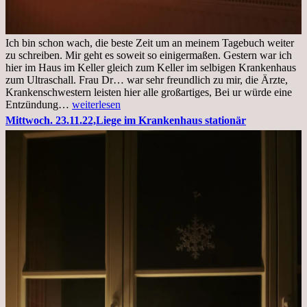
Ich bin schon wach, die beste Zeit um an meinem Tagebuch weiter
zu schreiben. Mir geht es soweit so einigermaßen. Gestern war ich
hier im Haus im Keller gleich zum Keller im selbigen Krankenhaus
zum Ultraschall. Frau Dr… war sehr freundlich zu mir, die Ärzte,
Krankenschwestern leisten hier alle großartiges, Bei ur würde eine
Freitag,
Entzündung…
weiterlesen
25.11.2022
Mittwoch. 23.11.22,Liege im Krankenhaus stationär
Kleines
Update
aus
dem
Krankenhaus