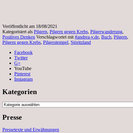
Veröffentlicht am
18/08/2021
Kategorisiert als
Pilgern
,
Pilgern gegen Krebs
,
Pilgerwanderung
,
Positives Denken
Verschlagwortet mit
#andrea-v.de
,
Buch
,
Pilgern
,
Pilgern gegen Krebs
,
Pilgerstempel
,
Störitzland
Facebook
Twitter
G+
YouTube
Pinterest
Instagram
Kategorien
Kategorien
Presse
Pressetexte und Erwähnungen