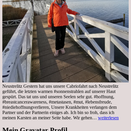
Neustrelitz Gestern hat uns unsere Cabriofahrt nach Neustrelitz
geführt, die letzten warmen #sonnenstrahlen auf unserer Haut
gespürt. Das tat uns und unseren Seelen sehr gut. #hoffnung,
#breastcancerawareness, #metastasen, #mut, #lebensfreude,
#niediehoffnungverlieren, Unsere Krankheiten verlangen dem
Partner und der Partnerin einiges ab. Ich bin so froh, dass ich
Sonnabend,
meinen Karsten an meiner Seite habe. Wir gehen…
weiterlesen
29.10.2022
Cabrio
Mein Gravatar Profil