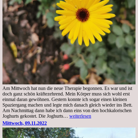
Am Mittwoch hat nun die neue Therapie begonnen. Es war und ist
doch ganz schön kräftezehrend. Mein Körper muss sich wohl erst
einmal daran gewöhnen. Gestern konnte ich sogar einen kleinen
Spaziergang machen und legte mich danach gleich wieder ins Bett.
Am Nachmittag dann habe ich dann eins von den hochkalorischen
Freitag,
Joghurts gekostet. Die Joghurts…
weiterlesen
11.11.2022,
Mittwoch, 09.11.2022
Therapie
Beginn
gut