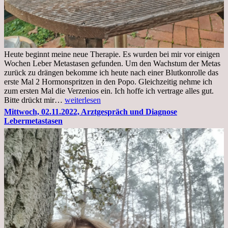
Heute beginnt meine neue Therapie. Es wurden bei mir vor einigen
Wochen Leber Metastasen gefunden. Um den Wachstum der Metas
zurück zu drängen bekomme ich heute nach einer Blutkonrolle das
erste Mal 2 Hormonspritzen in den Popo. Gleichzeitig nehme ich
zum ersten Mal die Verzenios ein. Ich hoffe ich vertrage alles gut.
Mittwoch,
Bitte drückt mir…
weiterlesen
09.11.2022
Mittwoch, 02.11.2022, Arztgespräch und Diagnose
Lebermetastasen