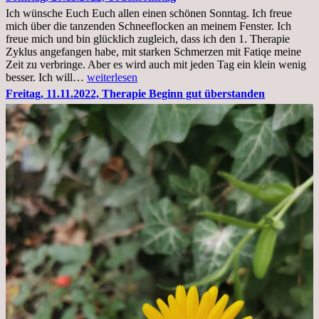
im
Ich wünsche Euch Euch allen einen schönen Sonntag. Ich freue
Krankenhaus
mich über die tanzenden Schneeflocken an meinem Fenster. Ich
stationär
freue mich und bin glücklich zugleich, dass ich den 1. Therapie
Zyklus angefangen habe, mit starken Schmerzen mit Fatiqe meine
Zeit zu verbringe. Aber es wird auch mit jeden Tag ein klein wenig
Sonntag,
besser. Ich will…
weiterlesen
20.11.2022,
Freitag, 11.11.2022, Therapie Beginn gut überstanden
Todensonntag