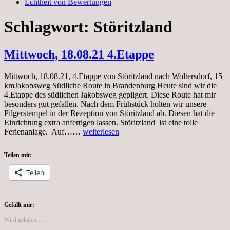
Echtheit von Bewertungen
Schlagwort:
Störitzland
Mittwoch, 18.08.21 4.Etappe
Mittwoch, 18.08.21, 4.Etappe von Störitzland nach Woltersdorf, 15
kmJakobsweg Südliche Route in Brandenburg Heute sind wir die
4.Etappe des südlichen Jakobsweg gepilgert. Diese Route hat mir
besonders gut gefallen. Nach dem Frühstück holten wir unsere
Pilgerstempel in der Rezeption von Störitzland ab. Diesen hat die
Einrichtung extra anfertigen lassen. Störitzland ist eine tolle
Mittwoch,
Ferienanlage. Auf……
weiterlesen
18.08.21
4.Etappe
Teilen mit:
Teilen
Gefällt mir:
Wird geladen …