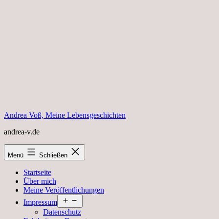
Zum
Inhalt
springen
Andrea Voß, Meine Lebensgeschichten
andrea-v.de
Menü
Schließen
Startseite
Über mich
Meine Veröffentlichungen
Menü
Impressum
öffnen
Datenschutz