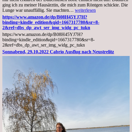
ging ich zu meiner Hausärztin, die mich zum Röntgen schickte. Die
Mittwoch,
Lunge war unauffällig. Sie machten…
weiterlesen
02.11.2022,
https://www.amazon.de/dp/B08H45YJ7H?
Arztgespräch
binding=kindle_edition&qid=1667317780&sr=8-
und
2&ref=dbs_dp_awt_ser_img_widg_pc_tukn
Diagnose
https://www.amazon.de/dp/B08H45YJ7H?
Lebermetastasen
binding=kindle_edition&qid=1667317780&sr=8-
2&ref=dbs_dp_awt_ser_img_widg_pc_tukn
Sonnabend, 29.10.2022 Cabrio Ausflug nach Neustrelitz