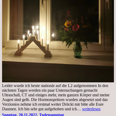
Leider wurde ich heute stationär auf die L2 aufgenommen In den
nächsten Tagen werden ein paar Untersuchungen gemacht
Ultraschall, CT und einiges mehr, mein ganzen Körper und meine
Augen sind gelb. Die Hormonspritzen wurden abgesetzt und das
Verzionios nehme ich erstmal weiter Drückt mir bitte alle Eure
Mittwoch.
Daumen. Ich bin sehr gut aufgehoben und ich…
weiterlesen
23.11.22,Liege
Sonntag, 20.11.2022, Todensonntag