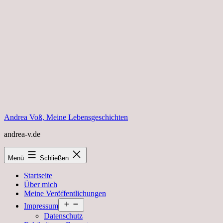
Zum
Inhalt
springen
Andrea Voß, Meine Lebensgeschichten
andrea-v.de
Menü
Schließen
Startseite
Über mich
Meine Veröffentlichungen
Menü
Impressum
öffnen
Datenschutz