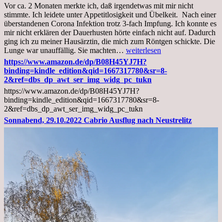
Vor ca. 2 Monaten merkte ich, daß irgendetwas mit mir nicht
stimmte. Ich leidete unter Appetitlosigkeit und Übelkeit. Nach einer
überstandenen Corona Infektion trotz 3-fach Impfung. Ich konnte es
mir nicht erklären der Dauerhusten hörte einfach nicht auf. Dadurch
ging ich zu meiner Hausärztin, die mich zum Röntgen schickte. Die
Mittwoch,
Lunge war unauffällig. Sie machten…
weiterlesen
02.11.2022,
https://www.amazon.de/dp/B08H45YJ7H?
Arztgespräch
binding=kindle_edition&qid=1667317780&sr=8-
und
2&ref=dbs_dp_awt_ser_img_widg_pc_tukn
Diagnose
https://www.amazon.de/dp/B08H45YJ7H?
Lebermetastasen
binding=kindle_edition&qid=1667317780&sr=8-
2&ref=dbs_dp_awt_ser_img_widg_pc_tukn
Sonnabend, 29.10.2022 Cabrio Ausflug nach Neustrelitz