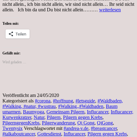
nicht allein., ich bin nicht allein, wir sind nicht allein… Ihr seid nicht
Tag
allein. Ich bin da und Du bist nicht allein………
weiterlesen
66,
Coronakrise,
Teilen mit:
Sonntag
Teilen
Gefällt mir:
Wird geladen …
Veröffentlicht am
24/05/2020
Kategorisiert als
#corona
,
#hoffnung
,
#letsguide
,
#Waldbaden,
#Walking, #natur, #wustrau
,
#Walking,,#Waldbaden
,
Baum
umarmen
,
Baumyoga
,
Gemeinsam Pilgern
,
Influcancer
,
Influcancer,
Kurwenkratzer
,
Natur
,
Pilgern
,
Pilgern gegen Krebs
,
PilgerngegenKrebs
,
Pilgerwanderung
,
Qi Gong
,
QiGong
,
Twentysix
Verschlagwortet mit
#andrea-v.de
,
#breastcancer
,
#talkaboutcancer
,
Gottesdienst
,
Influcancer
,
Pilgern gegen Krebs
,