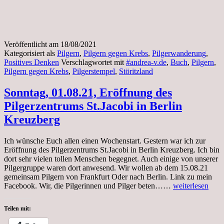
Veröffentlicht am
18/08/2021
Kategorisiert als
Pilgern
,
Pilgern gegen Krebs
,
Pilgerwanderung
,
Positives Denken
Verschlagwortet mit
#andrea-v.de
,
Buch
,
Pilgern
,
Pilgern gegen Krebs
,
Pilgerstempel
,
Störitzland
Sonntag, 01.08.21, Eröffnung des
Pilgerzentrums St.Jacobi in Berlin
Kreuzberg
Ich wünsche Euch allen einen Wochenstart. Gestern war ich zur
Eröffnung des Pilgerzentrums St.Jacobi in Berlin Kreuzberg. Ich bin
dort sehr vielen tollen Menschen begegnet. Auch einige von unserer
Pilgergruppe waren dort anwesend. Wir wollen ab dem 15.08.21
gemeinsam Pilgern von Frankfurt Oder nach Berlin. Link zu mein
Sonntag,
Facebook. Wir, die Pilgerinnen und Pilger beten……
weiterlesen
01.08.21,
Eröffnung
Teilen mit:
des
Pilgerzentrums