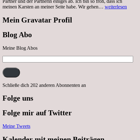
Partner und der Partnerin einiges ab. Ich bin so froh, dass ich
Sonnabend,
meinen Karsten an meiner Seite habe. Wir gehen…
weiterlesen
29.10.2022
Cabrio
Mein Gravatar Profil
Ausflug
nach
Blog Abo
Neustrelitz
Meine Blog Abos
E-
Mail-
Adresse:
Schließe dich 202 anderen Abonnenten an
Folge uns
Folge mir auf Twitter
Meine Tweets
Kalender mit meinen Beiträgen