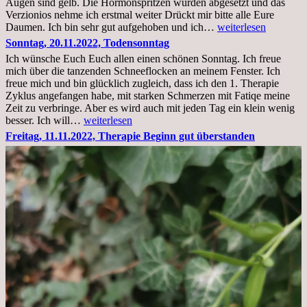
Augen sind gelb. Die Hormonspritzen wurden abgesetzt und das
Verzionios nehme ich erstmal weiter Drückt mir bitte alle Eure
Mittwoch.
Daumen. Ich bin sehr gut aufgehoben und ich…
weiterlesen
23.11.22,Liege
Sonntag, 20.11.2022, Todensonntag
im
Ich wünsche Euch Euch allen einen schönen Sonntag. Ich freue
Krankenhaus
mich über die tanzenden Schneeflocken an meinem Fenster. Ich
stationär
freue mich und bin glücklich zugleich, dass ich den 1. Therapie
Zyklus angefangen habe, mit starken Schmerzen mit Fatiqe meine
Zeit zu verbringe. Aber es wird auch mit jeden Tag ein klein wenig
Sonntag,
besser. Ich will…
weiterlesen
20.11.2022,
Freitag, 11.11.2022, Therapie Beginn gut überstanden
Todensonntag