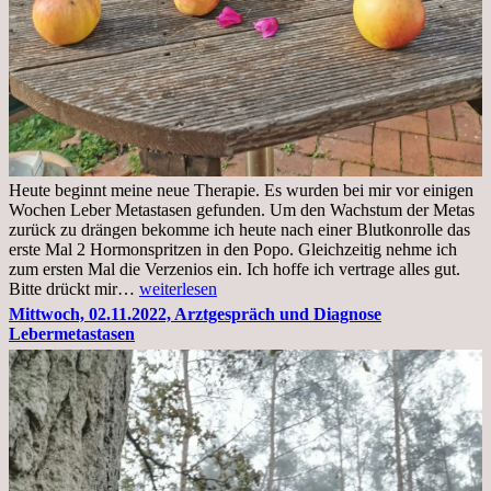
Heute beginnt meine neue Therapie. Es wurden bei mir vor einigen
Wochen Leber Metastasen gefunden. Um den Wachstum der Metas
zurück zu drängen bekomme ich heute nach einer Blutkonrolle das
erste Mal 2 Hormonspritzen in den Popo. Gleichzeitig nehme ich
zum ersten Mal die Verzenios ein. Ich hoffe ich vertrage alles gut.
Mittwoch,
Bitte drückt mir…
weiterlesen
09.11.2022
Mittwoch, 02.11.2022, Arztgespräch und Diagnose
Lebermetastasen