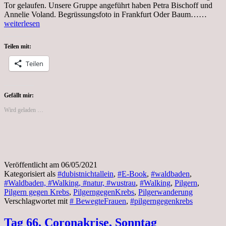
Tor gelaufen. Unsere Gruppe angeführt haben Petra Bischoff und
Donne
Annelie Voland. Begrüssungsfoto in Frankfurt Oder Baum……
6.Mai
weiterlesen
2021,
Erinn
Teilen mit:
an
das
Teilen
Pilger
gegen
Krebs
Gefällt mir:
Wird geladen …
Veröffentlicht am
06/05/2021
Kategorisiert als
#dubistnichtallein
,
#E-Book
,
#waldbaden
,
#Waldbaden, #Walking, #natur, #wustrau
,
#Walking
,
Pilgern
,
Pilgern gegen Krebs
,
PilgerngegenKrebs
,
Pilgerwanderung
Verschlagwortet mit
# BewegteFrauen
,
#pilgerngegenkrebs
Tag 66, Coronakrise, Sonntag