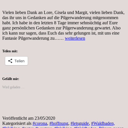
Vielen lieben Dank an Lore, Gisela und Margit, vielen lieben Dank,
das ihr uns in Gedanken auf die Pilgerwanderung mitgenommen
habt. Ich habe in den letzten 8 Tage immer sehnsüchtig auf Eure
ganz persönlichen Gedanken zur Pilgerwanderung gewartet. Also
ich kann nur sagen, dass Euch das sehr gelungen ist, mit uns eine
Tag
Fantasie Pilgerwanderung zu……
weiterlesen
65,
Coronakrise,
Teilen mit:
8.
Etappe
Teilen
Pilgern
nach
Marburg
Gefällt mir:
Wird geladen …
Veröffentlicht am
23/05/2020
Kategorisiert als
#corona
,
#hoffnung
,
#letsguide
,
#Waldbaden,