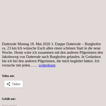
Datterode Montag 18. Mai 2020 3. Etappe Datterode – Burghofen
ca. 23 km Ich wünsche Euch allen einen schönen Start in die neue
Woche. Heute wäre ich zusammen mit den anderen Pilgerinnen den
Jakobsweg von Datterode nach Burghofen gelaufen. In Gedanken
bin ich bei den anderen Pilgerinnen, die mich begleitet hätten. Ich
Tag
versuche mir jeden……
weiterlesen
60,
Coronakrise,
Teilen mit:
Datterode
Montag
Teilen
18.
Mai
2020
3.
Gefällt mir:
Etappe
Wird geladen …