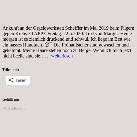
Ankunft an der Orgelqwerkstatt Scheffler im Mai 2019 beim Pilgern
gegen Krebs ETAPPE Freitag. 22.5.2020. Text von Margitt: Heute
morgen ist es ziemlich drückend und schwül. Ich liege im Bett wie
ein nasses Handtuch. 😴 Die Frühaufsteher sind gewaschen und
gekämmt. Meine Haare stehen noch zu Berge. Wenn ich mich jetzt
Tag
nicht beeile sind sie……
weiterlesen
64,
Coronakrise,
Teilen mit:
7.
Etappe
Teilen
von
der
Pilgerwanderung
Gefällt mir:
Wird geladen …