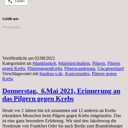
Teilen
St.Jacobi
in
Berlin
Kreuzberg
Gefällt mir:
Wird geladen …
Veröffentlicht am
02/08/2021
Kategorisiert als
#dankbarkeit
,
#dubistnichtallein
,
Pilgern
,
Pilgern
gegen Krebs
,
PilgerngegenKrebs
,
Pilgerwanderung
,
Uncategorized
Verschlagwortet mit
#andrea-v.de
,
#cancerunites
,
Pilgern gegen
Krebs
Donnerstag, 6.Mai 2021, Erinnerung an
das Pilgern gegen Krebs
Heute vor 2 Jahren bin ich zusammen mit 12 anderen an Krebs
erkrankten Menschen beim Pilgern gegen Krebs mitgelaufen. Das
ist eine ganz besondere Erfahrung. Wir sind den Jakobsweg die
Nordroute von Frankfurt Oder bis nach Berlin zum Brandenburger