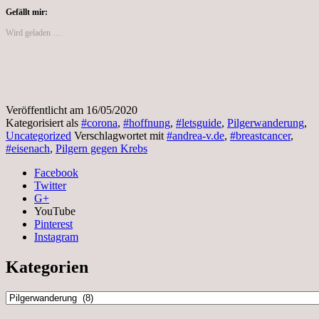
Gefällt mir:
Wird geladen …
Veröffentlicht am
16/05/2020
Kategorisiert als
#corona
,
#hoffnung
,
#letsguide
,
Pilgerwanderung
,
Uncategorized
Verschlagwortet mit
#andrea-v.de
,
#breastcancer
,
#eisenach
,
Pilgern gegen Krebs
Facebook
Twitter
G+
YouTube
Pinterest
Instagram
Kategorien
Kategorien