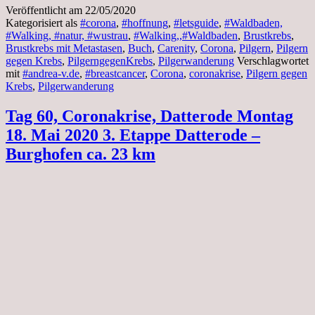
Veröffentlicht am
22/05/2020
Kategorisiert als
#corona
,
#hoffnung
,
#letsguide
,
#Waldbaden,
#Walking, #natur, #wustrau
,
#Walking,,#Waldbaden
,
Brustkrebs
,
Brustkrebs mit Metastasen
,
Buch
,
Carenity
,
Corona
,
Pilgern
,
Pilgern
gegen Krebs
,
PilgerngegenKrebs
,
Pilgerwanderung
Verschlagwortet
mit
#andrea-v.de
,
#breastcancer
,
Corona
,
coronakrise
,
Pilgern gegen
Krebs
,
Pilgerwanderung
Tag 60, Coronakrise, Datterode Montag
18. Mai 2020 3. Etappe Datterode –
Burghofen ca. 23 km