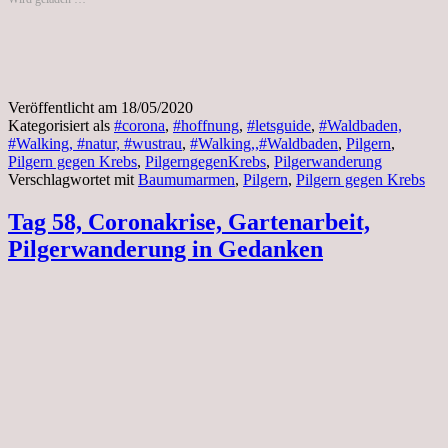
Datterode
–
Burghofen
ca.
23
km
Veröffentlicht am
18/05/2020
Kategorisiert als
#corona
,
#hoffnung
,
#letsguide
,
#Waldbaden,
#Walking, #natur, #wustrau
,
#Walking,,#Waldbaden
,
Pilgern
,
Pilgern gegen Krebs
,
PilgerngegenKrebs
,
Pilgerwanderung
Verschlagwortet mit
Baumumarmen
,
Pilgern
,
Pilgern gegen Krebs
Tag 58, Coronakrise, Gartenarbeit,
Pilgerwanderung in Gedanken