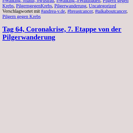
#Walking, #natur, #wustrau
,
#Walking,,#Waldbaden
,
Pilgern gegen
Krebs
,
PilgerngegenKrebs
,
Pilgerwanderung
,
Uncategorized
Verschlagwortet mit
#andrea-v.de
,
#breastcancer
,
#talkaboutcancer
,
Pilgern gegen Krebs
Tag 64, Coronakrise, 7. Etappe von der
Pilgerwanderung