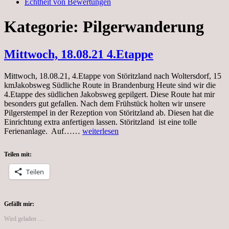
Echtheit von Bewertungen
Kategorie:
Pilgerwanderung
Mittwoch, 18.08.21 4.Etappe
Mittwoch, 18.08.21, 4.Etappe von Störitzland nach Woltersdorf, 15
kmJakobsweg Südliche Route in Brandenburg Heute sind wir die
4.Etappe des südlichen Jakobsweg gepilgert. Diese Route hat mir
besonders gut gefallen. Nach dem Frühstück holten wir unsere
Pilgerstempel in der Rezeption von Störitzland ab. Diesen hat die
Einrichtung extra anfertigen lassen. Störitzland ist eine tolle
Mittwoch,
Ferienanlage. Auf……
weiterlesen
18.08.21
4.Etappe
Teilen mit:
Teilen
Gefällt mir:
Wird geladen …