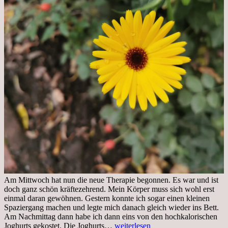
Am Mittwoch hat nun die neue Therapie begonnen. Es war und ist
doch ganz schön kräftezehrend. Mein Körper muss sich wohl erst
einmal daran gewöhnen. Gestern konnte ich sogar einen kleinen
Spaziergang machen und legte mich danach gleich wieder ins Bett.
Am Nachmittag dann habe ich dann eins von den hochkalorischen
Freitag,
Joghurts gekostet. Die Joghurts…
weiterlesen