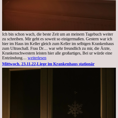
Ich bin schon wach, die beste Zeit um an meinem Tagebuch weiter
zu schreiben. Mir geht es soweit so einigermaßen. Gestern war ich
hier im Haus im Keller gleich zum Keller im selbigen Krankenhaus
zum Ultraschall. Frau Dr… war sehr freundlich zu mir, die Ärzte,
Krankenschwestern leisten hier alle großartiges, Bei ur würde eine
Freitag,
Entzündung…
weiterlesen
25.11.2022
Mittwoch. 23.11.22,Liege im Krankenhaus stationär
Kleines
Update
aus
dem
Krankenhaus