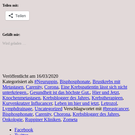
Zeiten
Teilen mit:
von
Corona
Teilen
Gefällt mir:
Wird geladen …
Veröffentlicht am
16/03/2020
Kategorisiert als
#Neuruppin
,
Bisphosphonate
,
Brustkrebs mit
Metastasen
,
Carenity
,
Corona
,
Eine Krebspatientin lässt sich nicht
unterkriegen.
,
Gesundheit ist das höchste Gut.
,
Hier und Jetzt
,
Knochenmetastasen
,
Krebsblogger des Jahres
,
Krebstherapieen
,
Kurvenkratzer Influcancer
,
Leben im hier und jetzt
,
Letrozol
,
Lymphdrainage
,
Uncategorized
Verschlagwortet mit
#breastcancer
,
Bisphosphonate
,
Carenity
,
Chorona
,
Krebsblogger des Jahres
,
Onkologie
,
Ruppiner Kliniken
,
Zometa
Facebook