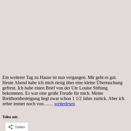
Ein weiterer Tag zu Hause ist nun vergangen. Mir geht es gut.
Heute Abend habe ich mich riesig über eine kleine Überraschung
gefreut. Ich habe einen Brief von der Ute Louise Stiftung
bekommen. Es war eine große Freude für mich. Meine
Breithornbesteigung liegt zwar schon 1 1/2 Jahre zurück. Aber ich
Tag
zehre immer noch von……
weiterlesen
11,
Coronakrise,
Teilen mit:
Durchhalten,
Überraschung
Teilen
von