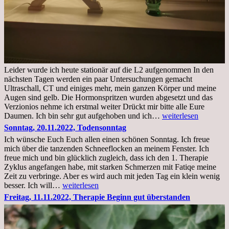
Leider wurde ich heute stationär auf die L2 aufgenommen In den
nächsten Tagen werden ein paar Untersuchungen gemacht
Ultraschall, CT und einiges mehr, mein ganzen Körper und meine
Augen sind gelb. Die Hormonspritzen wurden abgesetzt und das
Verzionios nehme ich erstmal weiter Drückt mir bitte alle Eure
Mittwoch.
Daumen. Ich bin sehr gut aufgehoben und ich…
weiterlesen
23.11.22,Liege
Sonntag, 20.11.2022, Todensonntag
im
Ich wünsche Euch Euch allen einen schönen Sonntag. Ich freue
Krankenhaus
mich über die tanzenden Schneeflocken an meinem Fenster. Ich
stationär
freue mich und bin glücklich zugleich, dass ich den 1. Therapie
Zyklus angefangen habe, mit starken Schmerzen mit Fatiqe meine
Zeit zu verbringe. Aber es wird auch mit jeden Tag ein klein wenig
Sonntag,
besser. Ich will…
weiterlesen
20.11.2022,
Freitag, 11.11.2022, Therapie Beginn gut überstanden
Todensonntag