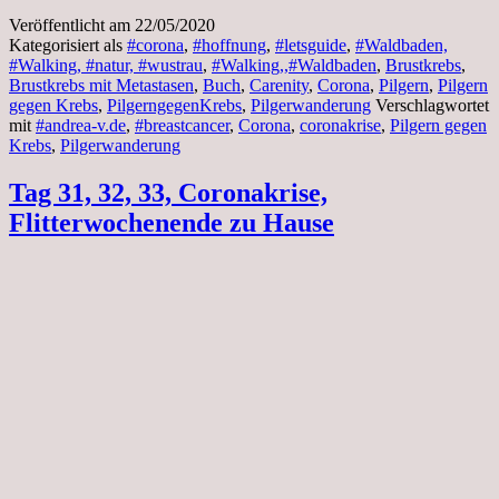
Veröffentlicht am
22/05/2020
Kategorisiert als
#corona
,
#hoffnung
,
#letsguide
,
#Waldbaden,
#Walking, #natur, #wustrau
,
#Walking,,#Waldbaden
,
Brustkrebs
,
Brustkrebs mit Metastasen
,
Buch
,
Carenity
,
Corona
,
Pilgern
,
Pilgern
gegen Krebs
,
PilgerngegenKrebs
,
Pilgerwanderung
Verschlagwortet
mit
#andrea-v.de
,
#breastcancer
,
Corona
,
coronakrise
,
Pilgern gegen
Krebs
,
Pilgerwanderung
Tag 31, 32, 33, Coronakrise,
Flitterwochenende zu Hause