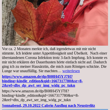
Vor ca. 2 Monaten merkte ich, daß irgendetwas mit mir nicht
stimmte. Ich leidete unter Appetitlosigkeit und Übelkeit. Nach einer
überstandenen Corona Infektion trotz 3-fach Impfung. Ich konnte es
mir nicht erklären der Dauerhusten hörte einfach nicht auf. Dadurch
ging ich zu meiner Hausärztin, die mich zum Röntgen schickte. Die
Mittwoch,
Lunge war unauffällig. Sie machten…
weiterlesen
02.11.2022,
https://www.amazon.de/dp/B08H45YJ7H?
Arztgespräch
binding=kindle_edition&qid=1667317780&sr=8-
und
2&ref=dbs_dp_awt_ser_img_widg_pc_tukn
Diagnose
https://www.amazon.de/dp/B08H45YJ7H?
Lebermetastasen
binding=kindle_edition&qid=1667317780&sr=8-
2&ref=dbs_dp_awt_ser_img_widg_pc_tukn
Sonnabend, 29.10.2022 Cabrio Ausflug nach Neustrelitz