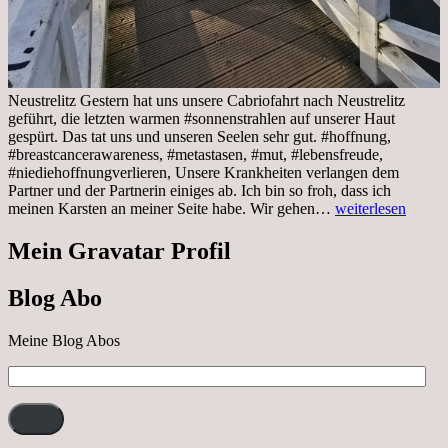
Neustrelitz Gestern hat uns unsere Cabriofahrt nach Neustrelitz
geführt, die letzten warmen #sonnenstrahlen auf unserer Haut
gespürt. Das tat uns und unseren Seelen sehr gut. #hoffnung,
#breastcancerawareness, #metastasen, #mut, #lebensfreude,
#niediehoffnungverlieren, Unsere Krankheiten verlangen dem
Partner und der Partnerin einiges ab. Ich bin so froh, dass ich
Sonnabend,
meinen Karsten an meiner Seite habe. Wir gehen…
weiterlesen
29.10.2022
Cabrio
Mein Gravatar Profil
Ausflug
nach
Blog Abo
Neustrelitz
Meine Blog Abos
E-
Mail-
Adresse: