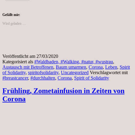
Spirit
of
Solidarity
Gefällt mir:
Wird geladen …
Veröffentlicht am
27/03/2020
Kategorisiert als
#Waldbaden, #Walking, #natur, #wustrau
,
Austausch mit Betroffenen
,
Baum umarmen
,
Corona
,
Leben
,
Spirit
of Solidarity
,
spiritofsolidarity
,
Uncategorized
Verschlagwortet mit
#breastcancer
,
#durchhalten
,
Corona
,
Spirit of Solidarity
Frühling, Zometainfusion in Zeiten von
Corona