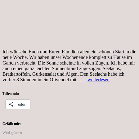
Ich wünsche Euch und Euren Familien allen ein schönen Start in die
neue Woche. Wir haben unser Wochenende komplett zu Hause im
Garten verbracht. Die Sonne scheinte in vollen Zügen. Ich habe mir
auch einen ganz leichten Sonnenbrand zugezogen. Seelachs,
Bratkartoffeln, Gurkensalat und Algen, Den Seelachs habe ich
Tag
vorher 8 Stunden in ein Olivenoel mit……
weiterlesen
31,
32,
Teilen mit:
33,
Coronakrise,
Teilen
Flitterwochenende
zu
Hause
Gefällt mir:
Wird geladen …