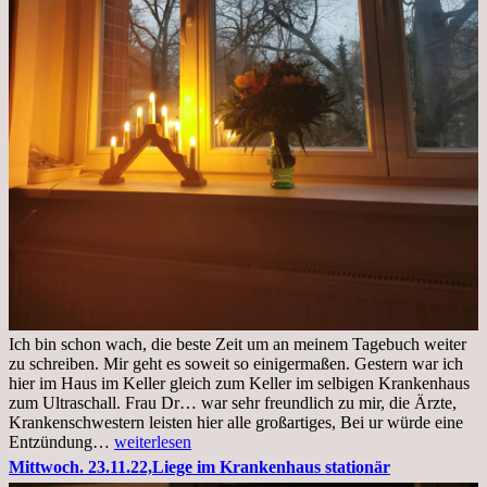
Ich bin schon wach, die beste Zeit um an meinem Tagebuch weiter
zu schreiben. Mir geht es soweit so einigermaßen. Gestern war ich
hier im Haus im Keller gleich zum Keller im selbigen Krankenhaus
zum Ultraschall. Frau Dr… war sehr freundlich zu mir, die Ärzte,
Krankenschwestern leisten hier alle großartiges, Bei ur würde eine
Freitag,
Entzündung…
weiterlesen
25.11.2022
Mittwoch. 23.11.22,Liege im Krankenhaus stationär
Kleines