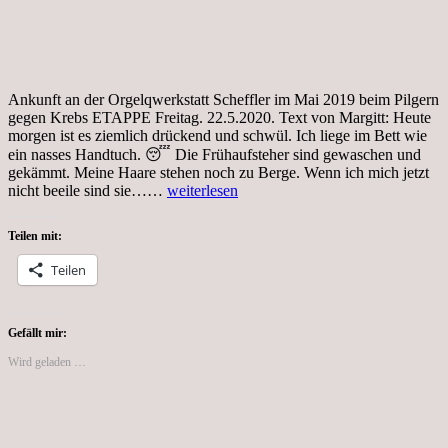
Ankunft an der Orgelqwerkstatt Scheffler im Mai 2019 beim Pilgern
gegen Krebs ETAPPE Freitag. 22.5.2020. Text von Margitt: Heute
morgen ist es ziemlich drückend und schwül. Ich liege im Bett wie
ein nasses Handtuch. 😴 Die Frühaufsteher sind gewaschen und
gekämmt. Meine Haare stehen noch zu Berge. Wenn ich mich jetzt
Tag
nicht beeile sind sie……
weiterlesen
64,
Coronakrise,
Teilen mit:
7.
Etappe
Teilen
von
der
Pilgerwanderung
Gefällt mir:
Wird geladen …