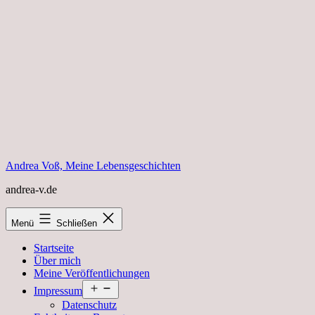
Zum
Inhalt
springen
Andrea Voß, Meine Lebensgeschichten
andrea-v.de
Menü
Schließen
Startseite
Über mich
Meine Veröffentlichungen
Menü
Impressum
öffnen
Datenschutz