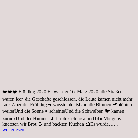
❤️❤️❤️ Frühling 2020 Es war der 16. März 2020, die Straßen
waren leer, die Geschäfte geschlossen, die Leute kamen nicht mehr
raus.Aber der Frühling 🌱wusste nichtsUnd die Blumen 🌸blühten
weiterUnd die Sonne☀ scheinteUnd die Schwalben 🐦 kamen
zurückUnd der Himmel 🌌 färbte sich rosa und blauMorgens
Frühling,
kneteten wir Brot 🍞 und backten Kuchen 🍰Es wurde……
Zometainf
weiterlesen
in