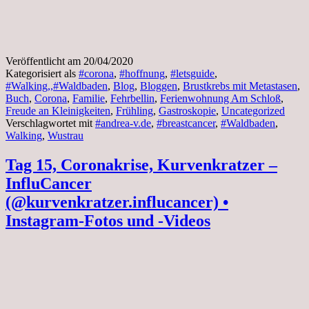
Veröffentlicht am
20/04/2020
Kategorisiert als
#corona
,
#hoffnung
,
#letsguide
,
#Walking,,#Waldbaden
,
Blog
,
Bloggen
,
Brustkrebs mit Metastasen
,
Buch
,
Corona
,
Familie
,
Fehrbellin
,
Ferienwohnung Am Schloß
,
Freude an Kleinigkeiten
,
Frühling
,
Gastroskopie
,
Uncategorized
Verschlagwortet mit
#andrea-v.de
,
#breastcancer
,
#Waldbaden
,
Walking
,
Wustrau
Tag 15, Coronakrise, Kurvenkratzer –
InfluCancer
(@kurvenkratzer.influcancer) •
Instagram-Fotos und -Videos