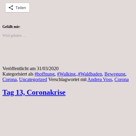
–
Teilen
InfluCancer
(@kurvenkratzer.influcancer)
•
Instagram-
Gefällt mir:
Fotos
Wird geladen …
und
-
Videos
Veröffentlicht am
31/03/2020
Kategorisiert als
#hoffnung
,
#Walking,,#Waldbaden
,
Bewegung
,
Corona
,
Uncategorized
Verschlagwortet mit
Andrea Voss
,
Corona
Tag 13, Coronakrise