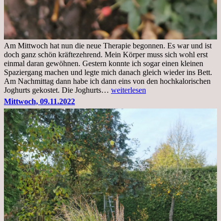
Am Mittwoch hat nun die neue Therapie begonnen. Es war und ist
doch ganz schön kräftezehrend. Mein Körper muss sich wohl erst
einmal daran gewöhnen. Gestern konnte ich sogar einen kleinen
Spaziergang machen und legte mich danach gleich wieder ins Bett.
Am Nachmittag dann habe ich dann eins von den hochkalorischen
Freitag,
Joghurts gekostet. Die Joghurts…
weiterlesen
11.11.2022,
Mittwoch, 09.11.2022
Therapie
Beginn
gut
überstanden