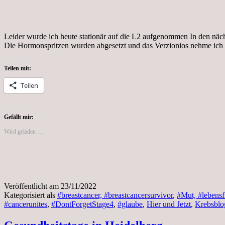
Leider wurde ich heute stationär auf die L2 aufgenommen In den nä
Die Hormonspritzen wurden abgesetzt und das Verzionios nehme ich 
Teilen mit:
Teilen
Gefällt mir:
Wird geladen …
Veröffentlicht am
23/11/2022
Kategorisiert als
#breastcancer, #breastcancersurvivor
,
#Mut, #lebensf
#cancerunites
,
#DontForgetStage4
,
#glaube
,
Hier und Jetzt
,
Krebsblo