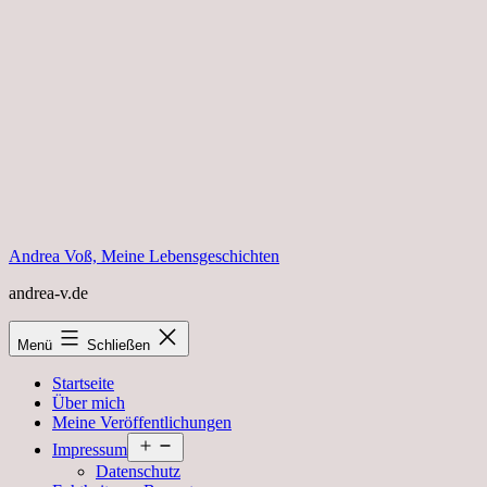
Zum
Inhalt
springen
Andrea Voß, Meine Lebensgeschichten
andrea-v.de
Menü
Schließen
Startseite
Über mich
Meine Veröffentlichungen
Menü
Impressum
öffnen
Datenschutz