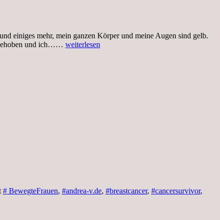
 und einiges mehr, mein ganzen Körper und meine Augen sind gelb.
Mittwoch.
aufgehoben und ich……
weiterlesen
23.11.22,Liege
im
Krankenhaus
stationär
t
# BewegteFrauen
,
#andrea-v.de
,
#breastcancer
,
#cancersurvivor
,