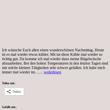
Ich wünsche Euch allen einen wunderschönen Nachmittag. Heute
ist es mal wieder etwas kühler. Mit tut diese Kühle mal wieder so
richtig gut. Da komme ich mal wieder dazu meine Bügelwäsche
abzuarbeiten. Bei den hohen Temperaturen in den letzten Tagen sind
mir solche kleinen Tätigkeiten sehr schwer gefallen. Ich habe mich
Dienstag,
immer mal wieder im……
weiterlesen
22.06.2021,
Gartenparadies
Teilen mit:
Teilen
Gefällt mir: