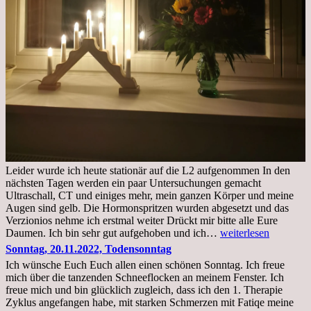
Leider wurde ich heute stationär auf die L2 aufgenommen In den
nächsten Tagen werden ein paar Untersuchungen gemacht
Ultraschall, CT und einiges mehr, mein ganzen Körper und meine
Augen sind gelb. Die Hormonspritzen wurden abgesetzt und das
Verzionios nehme ich erstmal weiter Drückt mir bitte alle Eure
Mittwoch.
Daumen. Ich bin sehr gut aufgehoben und ich…
weiterlesen
23.11.22,Liege
Sonntag, 20.11.2022, Todensonntag
im
Ich wünsche Euch Euch allen einen schönen Sonntag. Ich freue
Krankenhaus
mich über die tanzenden Schneeflocken an meinem Fenster. Ich
stationär
freue mich und bin glücklich zugleich, dass ich den 1. Therapie
Zyklus angefangen habe, mit starken Schmerzen mit Fatiqe meine