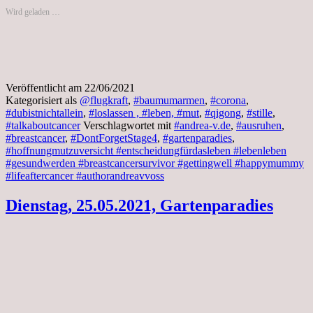
Wird geladen …
Veröffentlicht am
22/06/2021
Kategorisiert als
@flugkraft
,
#baumumarmen
,
#corona
,
#dubistnichtallein
,
#loslassen , #leben, #mut
,
#qigong
,
#stille
,
#talkaboutcancer
Verschlagwortet mit
#andrea-v.de
,
#ausruhen
,
#breastcancer
,
#DontForgetStage4
,
#gartenparadies
,
#hoffnungmutzuversicht #entscheidungfürdasleben #lebenleben
#gesundwerden #breastcancersurvivor #gettingwell #happymummy
#lifeaftercancer #authorandreavvoss
Dienstag, 25.05.2021, Gartenparadies