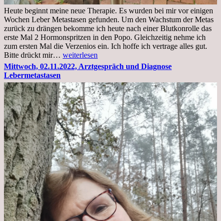
Heute beginnt meine neue Therapie. Es wurden bei mir vor einigen
Wochen Leber Metastasen gefunden. Um den Wachstum der Metas
zurück zu drängen bekomme ich heute nach einer Blutkonrolle das
erste Mal 2 Hormonspritzen in den Popo. Gleichzeitig nehme ich
zum ersten Mal die Verzenios ein. Ich hoffe ich vertrage alles gut.
Mittwoch,
Bitte drückt mir…
weiterlesen
09.11.2022
Mittwoch, 02.11.2022, Arztgespräch und Diagnose
Lebermetastasen