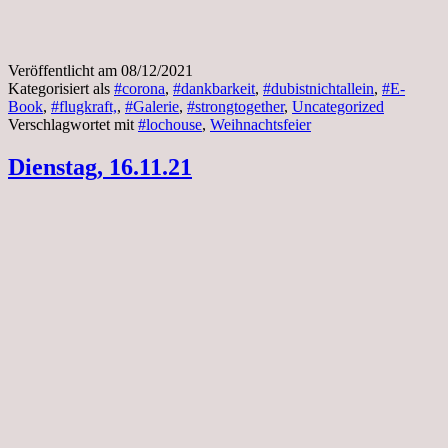
Veröffentlicht am
08/12/2021
Kategorisiert als
#corona
,
#dankbarkeit
,
#dubistnichtallein
,
#E-
Book
,
#flugkraft,
,
#Galerie
,
#strongtogether
,
Uncategorized
Verschlagwortet mit
#lochouse
,
Weihnachtsfeier
Dienstag, 16.11.21