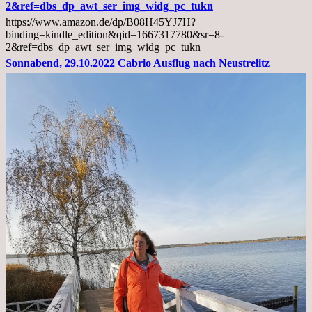
und
2&ref=dbs_dp_awt_ser_img_widg_pc_tukn
Diagnose
https://www.amazon.de/dp/B08H45YJ7H?
Lebermetastasen
binding=kindle_edition&qid=1667317780&sr=8-
2&ref=dbs_dp_awt_ser_img_widg_pc_tukn
Sonnabend, 29.10.2022 Cabrio Ausflug nach Neustrelitz