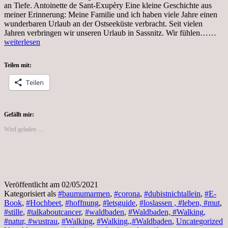
an Tiefe. Antoinette de Sant-Exupèry Eine kleine Geschichte aus
meiner Erinnerung: Meine Familie und ich haben viele Jahre einen
wunderbaren Urlaub an der Ostseeküste verbracht. Seit vielen
Son
Jahren verbringen wir unseren Urlaub in Sassnitz. Wir fühlen……
2.M
weiterlesen
202
Saf
Teilen mit:
und
Kra
Teilen
Gefällt mir:
Wird geladen …
Veröffentlicht am
02/05/2021
Kategorisiert als
#baumumarmen
,
#corona
,
#dubistnichtallein
,
#E-
Book
,
#Hochbeet
,
#hoffnung
,
#letsguide
,
#loslassen , #leben, #mut
,
#stille
,
#talkaboutcancer
,
#waldbaden
,
#Waldbaden, #Walking,
#natur, #wustrau
,
#Walking
,
#Walking,,#Waldbaden
,
Uncategorized