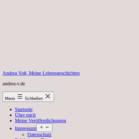
Zum
Inhalt
springen
Andrea Voß, Meine Lebensgeschichten
andrea-v.de
Menü
Schließen
Startseite
Über mich
Meine Veröffentlichungen
Menü
Impressum
öffnen
Datenschutz