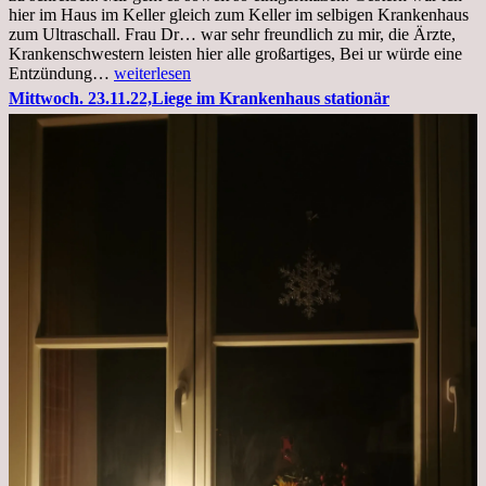
hier im Haus im Keller gleich zum Keller im selbigen Krankenhaus
zum Ultraschall. Frau Dr… war sehr freundlich zu mir, die Ärzte,
Krankenschwestern leisten hier alle großartiges, Bei ur würde eine
Freitag,
Entzündung…
weiterlesen
25.11.2022
Mittwoch. 23.11.22,Liege im Krankenhaus stationär
Kleines
Update
aus
dem
Krankenhaus