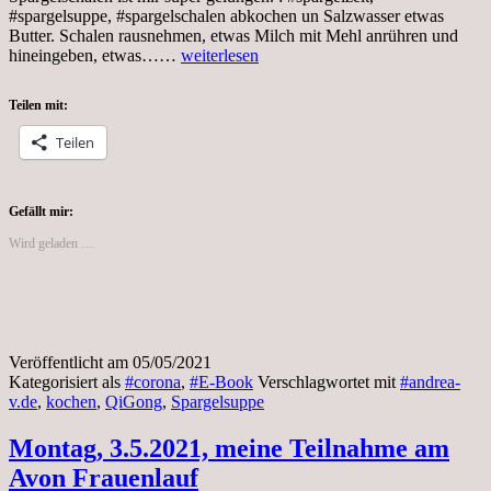
#spargelsuppe, #spargelschalen abkochen un Salzwasser etwas
Butter. Schalen rausnehmen, etwas Milch mit Mehl anrühren und
Mittwoch,
hineingeben, etwas……
weiterlesen
5.Mai
2021,
Teilen mit:
Spargelsuppe
Teilen
Gefällt mir:
Wird geladen …
Veröffentlicht am
05/05/2021
Kategorisiert als
#corona
,
#E-Book
Verschlagwortet mit
#andrea-
v.de
,
kochen
,
QiGong
,
Spargelsuppe
Montag, 3.5.2021, meine Teilnahme am
Avon Frauenlauf