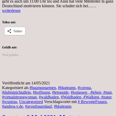
geht es auch um 11:00 Uhr los und Anni hat viele Mitstreiter in ganz
Freitag,
Deutschland motivieren können. Sie schaltet sich bei……
14.05.2021
weiterlesen
Meine
Tour
Teilen mit:
bei
komoot
Teilen
–
Zeichnerin
Andrea
Gefällt mir:
Wird geladen …
Veröffentlicht am
14/05/2021
Kategorisiert als
#baumumarmen
,
#bkgteams
,
#corona
,
#dubistnichtallein
,
#hoffnung
,
#letsguide
,
#loslassen , #leben, #mut
,
#virtualstrongwoman
,
#waldbaden
,
#Waldbaden, #Walking, #natur,
#wustrau
,
Uncategorized
Verschlagwortet mit
# BewegteFrauen
,
#andrea-v.de
,
#avonfrauenlauf
,
#bkgteams