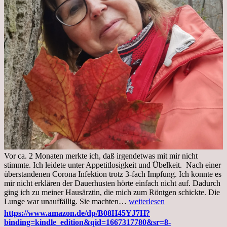
Vor ca. 2 Monaten merkte ich, daß irgendetwas mit mir nicht
stimmte. Ich leidete unter Appetitlosigkeit und Übelkeit. Nach einer
überstandenen Corona Infektion trotz 3-fach Impfung. Ich konnte es
mir nicht erklären der Dauerhusten hörte einfach nicht auf. Dadurch
ging ich zu meiner Hausärztin, die mich zum Röntgen schickte. Die
Mittwoch,
Lunge war unauffällig. Sie machten…
weiterlesen
02.11.2022,
https://www.amazon.de/dp/B08H45YJ7H?
Arztgespräch
binding=kindle_edition&qid=1667317780&sr=8-