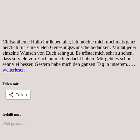
Chrisantheme Hallo ihr lieben alle, ich möchte mich nochmals ganz
herzlich für Eure vielen Genesungswünsche bedanken. Mir tat jeder
einzelne Wunsch von Euch sehr gut. Es tröstet mich sehr zu sehen,
dass so viele von Euch an mich gedacht haben. Mir geht es schon
sehr viel besser. Gestern habe mich den ganzen Tag in unserem……
Dienstag,
weiterlesen
16.11.21
Teilen mit:
Teilen
Gefällt mir:
Wird geladen …