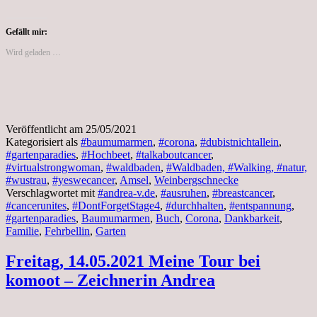
Gefällt mir:
Wird geladen …
Veröffentlicht am
25/05/2021
Kategorisiert als
#baumumarmen
,
#corona
,
#dubistnichtallein
,
#gartenparadies
,
#Hochbeet
,
#talkaboutcancer
,
#virtualstrongwoman
,
#waldbaden
,
#Waldbaden, #Walking, #natur,
#wustrau
,
#yeswecancer
,
Amsel
,
Weinbergschnecke
Verschlagwortet mit
#andrea-v.de
,
#ausruhen
,
#breastcancer
,
#cancerunites
,
#DontForgetStage4
,
#durchhalten
,
#entspannung
,
#gartenparadies
,
Baumumarmen
,
Buch
,
Corona
,
Dankbarkeit
,
Familie
,
Fehrbellin
,
Garten
Freitag, 14.05.2021 Meine Tour bei
komoot – Zeichnerin Andrea