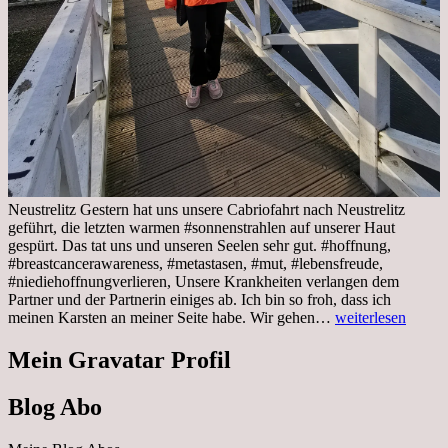
Neustrelitz Gestern hat uns unsere Cabriofahrt nach Neustrelitz
geführt, die letzten warmen #sonnenstrahlen auf unserer Haut
gespürt. Das tat uns und unseren Seelen sehr gut. #hoffnung,
#breastcancerawareness, #metastasen, #mut, #lebensfreude,
#niediehoffnungverlieren, Unsere Krankheiten verlangen dem
Partner und der Partnerin einiges ab. Ich bin so froh, dass ich
Sonnabend,
meinen Karsten an meiner Seite habe. Wir gehen…
weiterlesen
29.10.2022
Cabrio
Mein Gravatar Profil
Ausflug
nach
Blog Abo
Neustrelitz