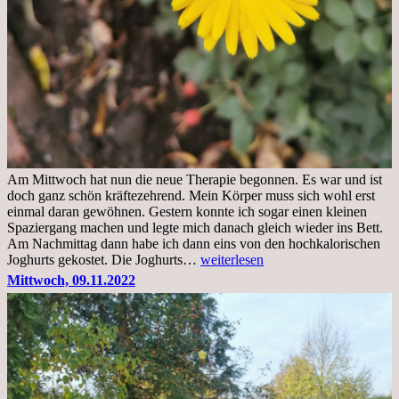
Am Mittwoch hat nun die neue Therapie begonnen. Es war und ist
doch ganz schön kräftezehrend. Mein Körper muss sich wohl erst
einmal daran gewöhnen. Gestern konnte ich sogar einen kleinen
Spaziergang machen und legte mich danach gleich wieder ins Bett.
Am Nachmittag dann habe ich dann eins von den hochkalorischen
Freitag,
Joghurts gekostet. Die Joghurts…
weiterlesen
11.11.2022,
Mittwoch, 09.11.2022
Therapie
Beginn
gut
überstanden