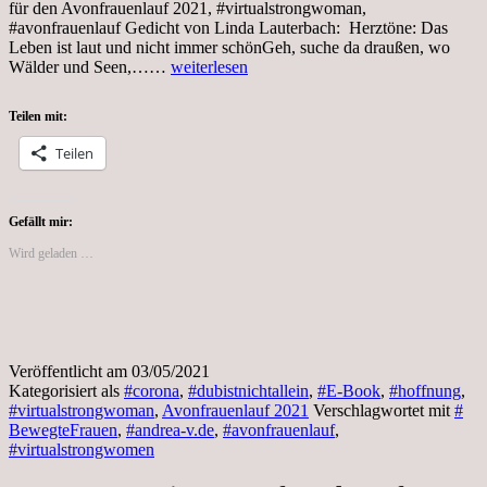
für den Avonfrauenlauf 2021, #virtualstrongwoman,
#avonfrauenlauf Gedicht von Linda Lauterbach: Herztöne: Das
Leben ist laut und nicht immer schönGeh, suche da draußen, wo
Montag,
Wälder und Seen,……
weiterlesen
3.5.2021,
meine
Teilen mit:
Teilnahme
am
Teilen
Avon
Frauenlauf
Gefällt mir:
Wird geladen …
Veröffentlicht am
03/05/2021
Kategorisiert als
#corona
,
#dubistnichtallein
,
#E-Book
,
#hoffnung
,
#virtualstrongwoman
,
Avonfrauenlauf 2021
Verschlagwortet mit
#
BewegteFrauen
,
#andrea-v.de
,
#avonfrauenlauf
,
#virtualstrongwomen