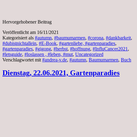
Hervorgehobener Beitrag
Veröffentlicht am
16/11/2021
Kategorisiert als
#autumn
,
#baumumarmen
,
#corona
,
#dankbarkeit
,
#dubistnichtallein
,
#E-Book
,
#gartenliebe, #gartenparadies
,
#gartenparadies
,
#gigong
,
#herbst
,
#hoffnung
,
#InfluCancer2021
,
#letsguide
,
#loslassen , #leben, #mut
,
Uncategorized
Verschlagwortet mit
#andrea-v.de
,
#autumn
,
Baumumarmen
,
Buch
Dienstag, 22.06.2021, Gartenparadies