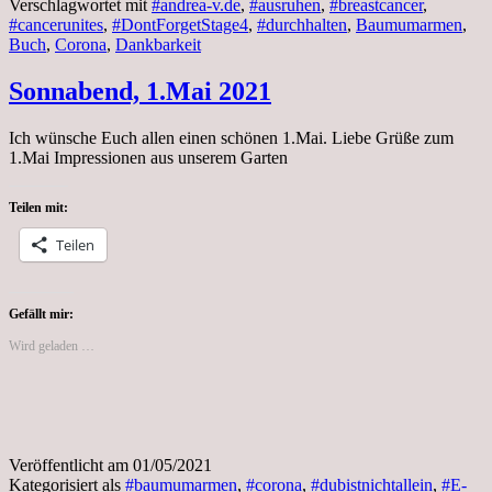
Verschlagwortet mit
#andrea-v.de
,
#ausruhen
,
#breastcancer
,
#cancerunites
,
#DontForgetStage4
,
#durchhalten
,
Baumumarmen
,
Buch
,
Corona
,
Dankbarkeit
Sonnabend, 1.Mai 2021
Ich wünsche Euch allen einen schönen 1.Mai. Liebe Grüße zum
1.Mai Impressionen aus unserem Garten
Teilen mit:
Teilen
Gefällt mir:
Wird geladen …
Veröffentlicht am
01/05/2021
Kategorisiert als
#baumumarmen
,
#corona
,
#dubistnichtallein
,
#E-