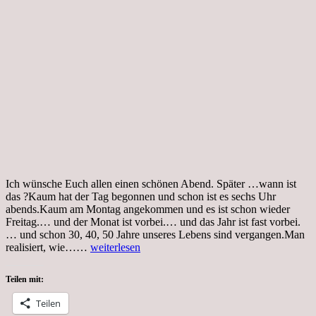
Ich wünsche Euch allen einen schönen Abend. Später …wann ist
das ?Kaum hat der Tag begonnen und schon ist es sechs Uhr
abends.Kaum am Montag angekommen und es ist schon wieder
Freitag.… und der Monat ist vorbei.… und das Jahr ist fast vorbei.
… und schon 30, 40, 50 Jahre unseres Lebens sind vergangen.Man
Dienstag,
realisiert, wie……
weiterlesen
25.05.2021,
Gartenparadies
Teilen mit:
Teilen