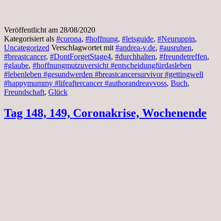
Veröffentlicht am
28/08/2020
Kategorisiert als
#corona
,
#hoffnung
,
#letsguide
,
#Neuruppin
,
Uncategorized
Verschlagwortet mit
#andrea-v.de
,
#ausruhen
,
#breastcancer
,
#DontForgetStage4
,
#durchhalten
,
#freundetreffen
,
#glaube
,
#hoffnungmutzuversicht #entscheidungfürdasleben
#lebenleben #gesundwerden #breastcancersurvivor #gettingwell
#happymummy #lifeaftercancer #authorandreavvoss
,
Buch
,
Freundschaft
,
Glück
Tag 148, 149, Coronakrise, Wochenende