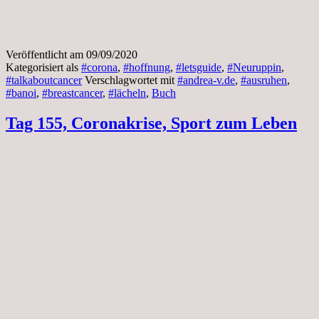
Veröffentlicht am
09/09/2020
Kategorisiert als
#corona
,
#hoffnung
,
#letsguide
,
#Neuruppin
,
#talkaboutcancer
Verschlagwortet mit
#andrea-v.de
,
#ausruhen
,
#banoi
,
#breastcancer
,
#lächeln
,
Buch
Tag 155, Coronakrise, Sport zum Leben