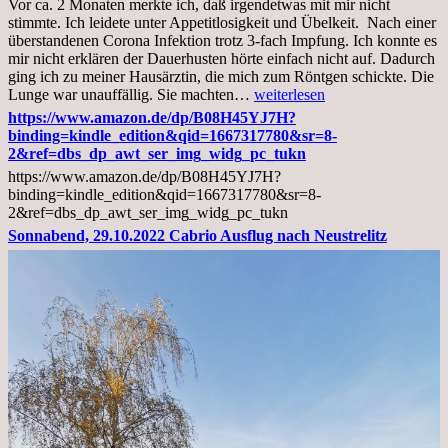
Vor ca. 2 Monaten merkte ich, daß irgendetwas mit mir nicht
stimmte. Ich leidete unter Appetitlosigkeit und Übelkeit. Nach einer
überstandenen Corona Infektion trotz 3-fach Impfung. Ich konnte es
mir nicht erklären der Dauerhusten hörte einfach nicht auf. Dadurch
ging ich zu meiner Hausärztin, die mich zum Röntgen schickte. Die
Mittwoch,
Lunge war unauffällig. Sie machten…
weiterlesen
02.11.2022,
https://www.amazon.de/dp/B08H45YJ7H?
Arztgespräch
binding=kindle_edition&qid=1667317780&sr=8-
und
2&ref=dbs_dp_awt_ser_img_widg_pc_tukn
Diagnose
https://www.amazon.de/dp/B08H45YJ7H?
Lebermetastasen
binding=kindle_edition&qid=1667317780&sr=8-
2&ref=dbs_dp_awt_ser_img_widg_pc_tukn
Sonnabend, 29.10.2022 Cabrio Ausflug nach Neustrelitz