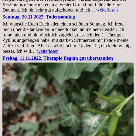
Verzionios nehme ich erstmal weiter Drückt mir bitte alle Eure
Mittwoch.
Daumen. Ich bin sehr gut aufgehoben und ich…
weiterlesen
23.11.22,Liege
Sonntag, 20.11.2022, Todensonntag
im
Ich wünsche Euch Euch allen einen schönen Sonntag. Ich freue
Krankenhaus
mich über die tanzenden Schneeflocken an meinem Fenster. Ich
stationär
freue mich und bin glücklich zugleich, dass ich den 1. Therapie
Zyklus angefangen habe, mit starken Schmerzen mit Fatiqe meine
Zeit zu verbringe. Aber es wird auch mit jeden Tag ein klein wenig
Sonntag,
besser. Ich will…
weiterlesen
20.11.2022,
Freitag, 11.11.2022, Therapie Beginn gut überstanden
Todensonntag