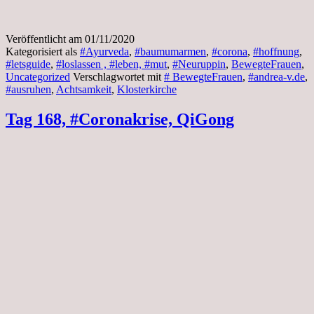
Veröffentlicht am
01/11/2020
Kategorisiert als
#Ayurveda
,
#baumumarmen
,
#corona
,
#hoffnung
,
#letsguide
,
#loslassen , #leben, #mut
,
#Neuruppin
,
BewegteFrauen
,
Uncategorized
Verschlagwortet mit
# BewegteFrauen
,
#andrea-v.de
,
#ausruhen
,
Achtsamkeit
,
Klosterkirche
Tag 168, #Coronakrise, QiGong