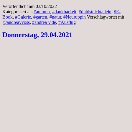
Veröffentlicht am
03/10/2022
Kategorisiert als
#autumn
,
#dankbarkeit
,
#dubistnichtallein
,
#E-
Book
,
#Galerie
,
#garten
,
#natur
,
#Neuruppin
Verschlagwortet mit
@andreavvoss
,
#andrea-v.de
,
#Ausflug
Donnerstag, 29.04.2021