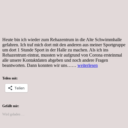
Heute bin ich wieder zum Rehazentrum in die Alte Schwimmhalle
gefahren. Ich traf mich dort mit den anderen aus meiner Sportgruppe
um dort 1 Stunde Sport in der Halle zu machen. Als ich ins
Rehazentrum eintrat, mussten wir aufgrund von Corona ersteinmal
alle unsere Kontaktdaten abgeben und noch andere Fragen
Tag
beantworten. Dann konnten wir uns……
weiterlesen
155,
Coronakrise,
Teilen mit:
Sport
zum
Teilen
Leben
Gefällt mir:
Wird geladen …