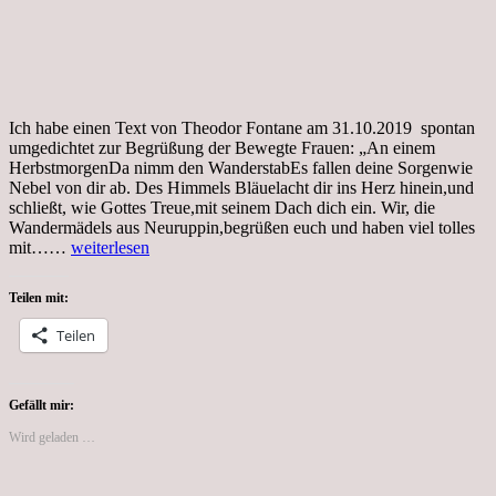
Ich habe einen Text von Theodor Fontane am 31.10.2019 spontan
umgedichtet zur Begrüßung der Bewegte Frauen: „An einem
HerbstmorgenDa nimm den WanderstabEs fallen deine Sorgenwie
Nebel von dir ab. Des Himmels Bläuelacht dir ins Herz hinein,und
schließt, wie Gottes Treue,mit seinem Dach dich ein. Wir, die
Wandermädels aus Neuruppin,begrüßen euch und haben viel tolles
Tag…,
mit……
weiterlesen
Coronakrise,
Bewegte
Teilen mit:
Frauen
Teilen
Gefällt mir:
Wird geladen …