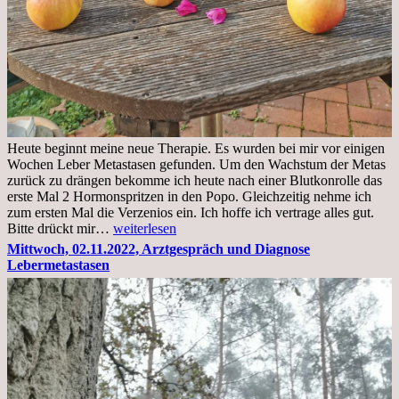
Heute beginnt meine neue Therapie. Es wurden bei mir vor einigen
Wochen Leber Metastasen gefunden. Um den Wachstum der Metas
zurück zu drängen bekomme ich heute nach einer Blutkonrolle das
erste Mal 2 Hormonspritzen in den Popo. Gleichzeitig nehme ich
zum ersten Mal die Verzenios ein. Ich hoffe ich vertrage alles gut.
Mittwoch,
Bitte drückt mir…
weiterlesen
09.11.2022
Mittwoch, 02.11.2022, Arztgespräch und Diagnose
Lebermetastasen