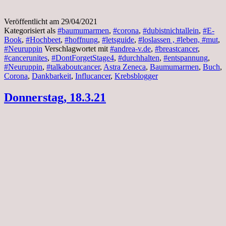
Veröffentlicht am
29/04/2021
Kategorisiert als
#baumumarmen
,
#corona
,
#dubistnichtallein
,
#E-
Book
,
#Hochbeet
,
#hoffnung
,
#letsguide
,
#loslassen , #leben, #mut
,
#Neuruppin
Verschlagwortet mit
#andrea-v.de
,
#breastcancer
,
#cancerunites
,
#DontForgetStage4
,
#durchhalten
,
#entspannung
,
#Neuruppin
,
#talkaboutcancer
,
Astra Zeneca
,
Baumumarmen
,
Buch
,
Corona
,
Dankbarkeit
,
Influcancer
,
Krebsblogger
Donnerstag, 18.3.21