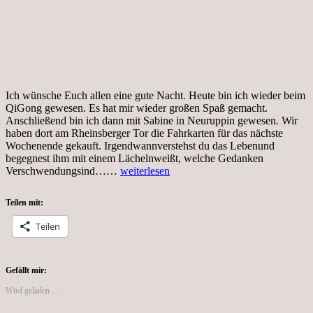
Ich wünsche Euch allen eine gute Nacht. Heute bin ich wieder beim
QiGong gewesen. Es hat mir wieder großen Spaß gemacht.
Anschließend bin ich dann mit Sabine in Neuruppin gewesen. Wir
haben dort am Rheinsberger Tor die Fahrkarten für das nächste
Wochenende gekauft. Irgendwannverstehst du das Lebenund
begegnest ihm mit einem Lächelnweißt, welche Gedanken
Tag
Verschwendungsind……
weiterlesen
168,
#Coronakrise,
Teilen mit:
QiGong
Teilen
Gefällt mir:
Wird geladen …