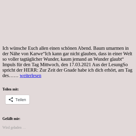
Ich wünsche Euch allen einen schönen Abend. Baum umarmen in
der Nähe von Karwe“Ich kann gar nicht glauben, dass in einer Welt
so voller tagtäglicher Wunder, kaum jemand an Wunder glaubt“
Impuls für den Tag Mittwoch, den 17.03.2021 Aus der LesungSo
spricht der HERR: Zur Zeit der Gnade habe ich dich erhört, am Tag
Donnerstag,
des……
weiterlesen
18.3.21
Teilen mit:
Teilen
Gefällt mir:
Wird geladen …