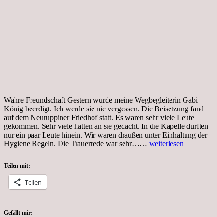
Wahre Freundschaft Gestern wurde meine Wegbegleiterin Gabi
König beerdigt. Ich werde sie nie vergessen. Die Beisetzung fand
auf dem Neuruppiner Friedhof statt. Es waren sehr viele Leute
gekommen. Sehr viele hatten an sie gedacht. In die Kapelle durften
nur ein paar Leute hinein. Wir waren draußen unter Einhaltung der
Mittwoch,
Hygiene Regeln. Die Trauerrede war sehr……
weiterlesen
10.3.2021,
in
Teilen mit:
ewiger
Erinnerung
Teilen
an
Gabi
König
Gefällt mir: