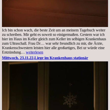
Ich bin schon wach, die beste Zeit um an meinem Tagebuch weiter
zu schreiben. Mir geht es soweit so einigermaßen. Gestern war ich
hier im Haus im Keller gleich zum Keller im selbigen Krankenhaus
zum Ultraschall. Frau Dr… war sehr freundlich zu mir, die Ärzte,
Krankenschwestern leisten hier alle großartiges, Bei ur würde eine
Freitag,
Entzündung…
weiterlesen
25.11.2022
Mittwoch. 23.11.22,Liege im Krankenhaus stationär
Kleines
Update
aus
dem
Krankenhaus