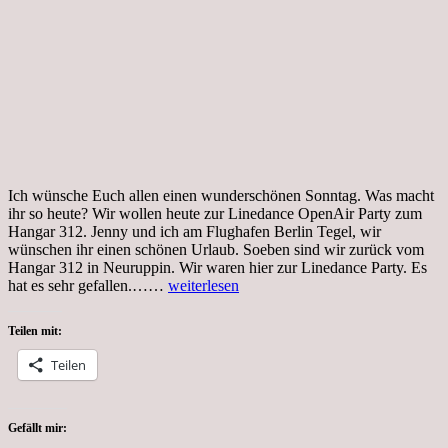
Ich wünsche Euch allen einen wunderschönen Sonntag. Was macht
ihr so heute? Wir wollen heute zur Linedance OpenAir Party zum
Hangar 312. Jenny und ich am Flughafen Berlin Tegel, wir
wünschen ihr einen schönen Urlaub. Soeben sind wir zurück vom
Hangar 312 in Neuruppin. Wir waren hier zur Linedance Party. Es
Tag
hat es sehr gefallen.……
weiterlesen
148,
149,
Teilen mit:
Coronakrise,
Wochenende
Teilen
Gefällt mir: