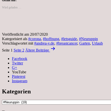
Gefällt mir:
Wird geladen …
Veröffentlicht am
20/07/2020
Kategorisiert als
#corona
,
#hoffnung
,
#letsguide
,
#Neuruppin
Verschlagwortet mit
#andrea-v.de
,
#breastcancer
,
Garten
,
Urlaub
Beitragsnavigation
Seite 1
Seite 2
Ältere
Beiträge
Facebook
Twitter
G+
YouTube
Pinterest
Instagram
Kategorien
Kategorien