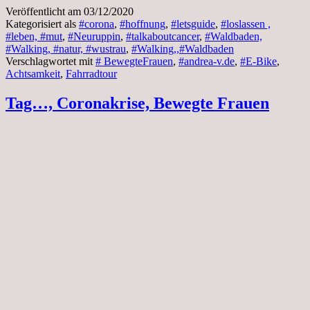
Veröffentlicht am
03/12/2020
Kategorisiert als
#corona
,
#hoffnung
,
#letsguide
,
#loslassen ,
#leben, #mut
,
#Neuruppin
,
#talkaboutcancer
,
#Waldbaden,
#Walking, #natur, #wustrau
,
#Walking,,#Waldbaden
Verschlagwortet mit
# BewegteFrauen
,
#andrea-v.de
,
#E-Bike
,
Achtsamkeit
,
Fahrradtour
Tag…, Coronakrise, Bewegte Frauen