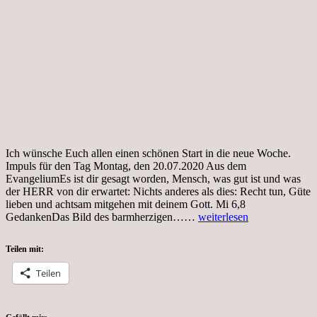
Ich wünsche Euch allen einen schönen Start in die neue Woche.
Impuls für den Tag Montag, den 20.07.2020 Aus dem
EvangeliumEs ist dir gesagt worden, Mensch, was gut ist und was
der HERR von dir erwartet: Nichts anderes als dies: Recht tun, Güte
lieben und achtsam mitgehen mit deinem Gott. Mi 6,8
Tag
GedankenDas Bild des barmherzigen……
weiterlesen
119,
Coronakrise,
Teilen mit:
Wochenanfang
Teilen