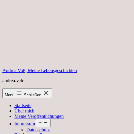
Zum
Inhalt
springen
Andrea Voß, Meine Lebensgeschichten
andrea-v.de
Menü
Schließen
Startseite
Über mich
Meine Veröffentlichungen
Menü
Impressum
öffnen
Datenschutz