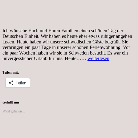
Ich wünsche Euch und Euren Familien einen schönen Tag der
Deutschen Einheit. Wir haben es heute eher etwas ruhiger angehen
lassen. Heute haben wir unsere schwedischen Gäste begrüßt. Sie
verbringen ein paar Tage in unserer schönen Ferienwohnung. Vor
ein paar Wochen haben wir sie in Schweden besucht. Es war ein
3.Oktober
unvergesslicher Urlaub für uns. Heute……
weiterlesen
2022,
Tag
Teilen mit:
der
Deutschen
Teilen
Einheit
Gefällt mir:
Wird geladen …