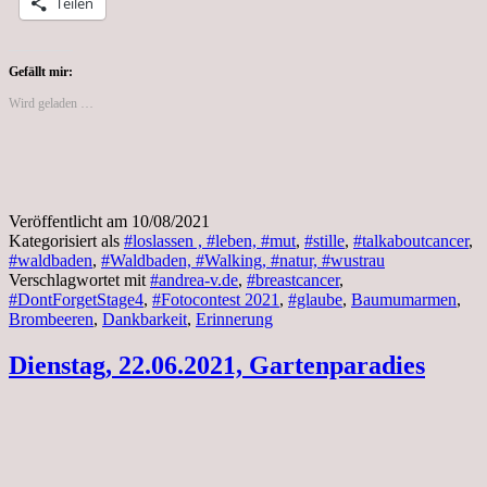
Teilen
Friedhof,
Pilgerwanderung
Gefällt mir:
Wird geladen …
Veröffentlicht am
10/08/2021
Kategorisiert als
#loslassen , #leben, #mut
,
#stille
,
#talkaboutcancer
,
#waldbaden
,
#Waldbaden, #Walking, #natur, #wustrau
Verschlagwortet mit
#andrea-v.de
,
#breastcancer
,
#DontForgetStage4
,
#Fotocontest 2021
,
#glaube
,
Baumumarmen
,
Brombeeren
,
Dankbarkeit
,
Erinnerung
Dienstag, 22.06.2021, Gartenparadies