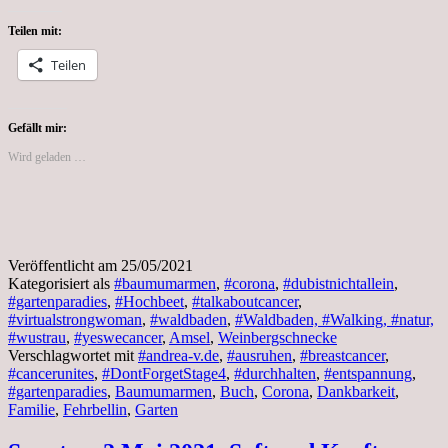
25.05.2021,
Gartenparadies
Teilen mit:
Teilen
Gefällt mir:
Wird geladen …
Veröffentlicht am
25/05/2021
Kategorisiert als
#baumumarmen
,
#corona
,
#dubistnichtallein
,
#gartenparadies
,
#Hochbeet
,
#talkaboutcancer
,
#virtualstrongwoman
,
#waldbaden
,
#Waldbaden, #Walking, #natur,
#wustrau
,
#yeswecancer
,
Amsel
,
Weinbergschnecke
Verschlagwortet mit
#andrea-v.de
,
#ausruhen
,
#breastcancer
,
#cancerunites
,
#DontForgetStage4
,
#durchhalten
,
#entspannung
,
#gartenparadies
,
Baumumarmen
,
Buch
,
Corona
,
Dankbarkeit
,
Familie
,
Fehrbellin
,
Garten