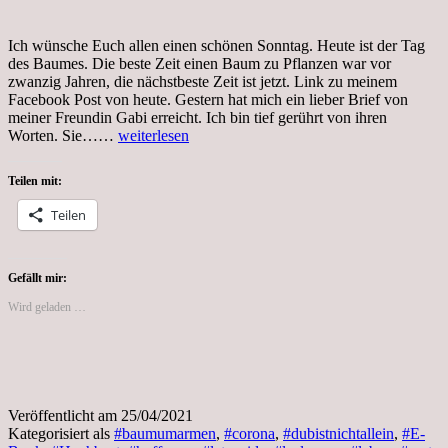
Ich wünsche Euch allen einen schönen Sonntag. Heute ist der Tag
des Baumes. Die beste Zeit einen Baum zu Pflanzen war vor
zwanzig Jahren, die nächstbeste Zeit ist jetzt. Link zu meinem
Facebook Post von heute. Gestern hat mich ein lieber Brief von
meiner Freundin Gabi erreicht. Ich bin tief gerührt von ihren
Sonntag,
Worten. Sie……
weiterlesen
25.04.21,
Tag
Teilen mit:
des
Baumes
Teilen
Gefällt mir:
Wird geladen …
Veröffentlicht am
25/04/2021
Kategorisiert als
#baumumarmen
,
#corona
,
#dubistnichtallein
,
#E-