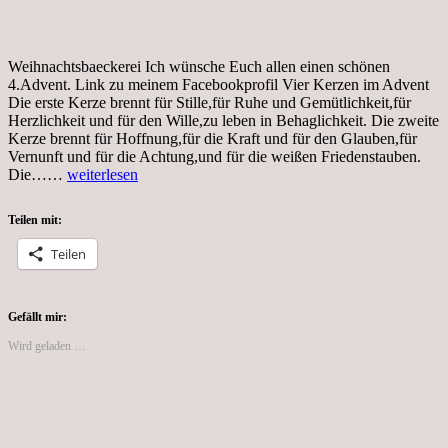
Weihnachtsbaeckerei Ich wünsche Euch allen einen schönen
4.Advent. Link zu meinem Facebookprofil Vier Kerzen im Advent
Die erste Kerze brennt für Stille,für Ruhe und Gemütlichkeit,für
Herzlichkeit und für den Wille,zu leben in Behaglichkeit. Die zweite
Kerze brennt für Hoffnung,für die Kraft und für den Glauben,für
Vernunft und für die Achtung,und für die weißen Friedenstauben.
Sonntag,
Die……
weiterlesen
19.12.21,
4.Advent.
Teilen mit:
Meine
3
Teilen
Bücher
auch
als
E-
Gefällt mir:
Book
Wird geladen …
erhältlich