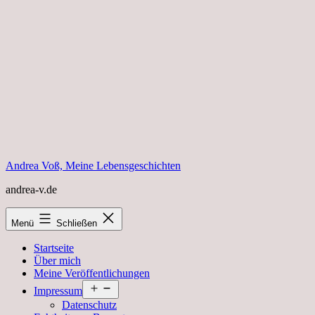
Zum
Inhalt
springen
Andrea Voß, Meine Lebensgeschichten
andrea-v.de
Menü
Schließen
Startseite
Über mich
Meine Veröffentlichungen
Menü
Impressum
öffnen
Datenschutz