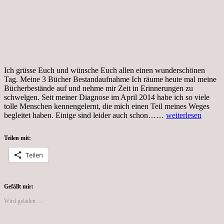
Ich grüsse Euch und wünsche Euch allen einen wunderschönen
Tag. Meine 3 Bücher Bestandaufnahme Ich räume heute mal meine
Bücherbestände auf und nehme mir Zeit in Erinnerungen zu
schwelgen. Seit meiner Diagnose im April 2014 habe ich so viele
tolle Menschen kennengelernt, die mich einen Teil meines Weges
Mittwoch,
begleitet haben. Einige sind leider auch schon……
weiterlesen
17.11.2021,
Bestandsaufnahm
Teilen mit:
Teilen
Gefällt mir:
Wird geladen …