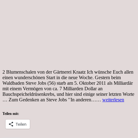
2 Blumenschalen von der Gärtnerei Kraatz Ich wünsche Euch allen
einen wunderschönen Start in die neue Woche. Gestern beim
Waldbaden Steve Jobs (56) starb am 5. Oktober 2011 als Milliardär
mit einem Vermögen von ca. 7 Milliarden Dollar an
Bauchspeicheldrüsenkrebs, und hier sind einige seiner letzten Worte
Montag,
… Zum Gedenken an Steve Jobs ′′In anderen……
weiterlesen
4.Oktober,
Herbstzauber
Teilen mit:
Teilen