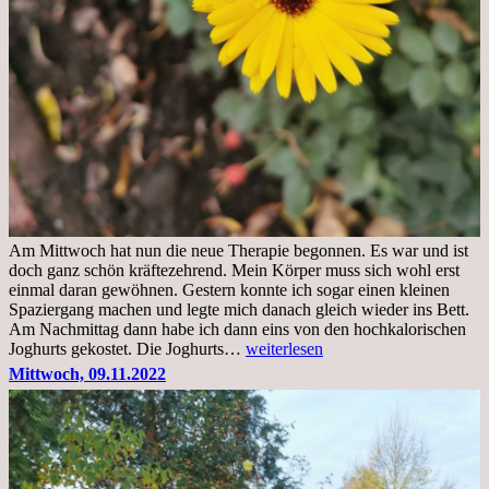
Am Mittwoch hat nun die neue Therapie begonnen. Es war und ist
doch ganz schön kräftezehrend. Mein Körper muss sich wohl erst
einmal daran gewöhnen. Gestern konnte ich sogar einen kleinen
Spaziergang machen und legte mich danach gleich wieder ins Bett.
Am Nachmittag dann habe ich dann eins von den hochkalorischen
Freitag,
Joghurts gekostet. Die Joghurts…
weiterlesen
11.11.2022,
Mittwoch, 09.11.2022
Therapie
Beginn
gut
überstanden