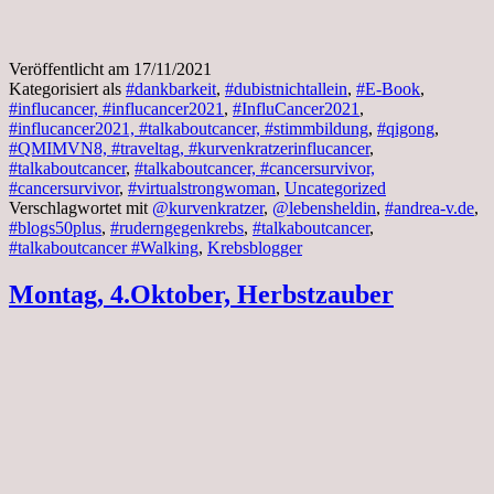
Veröffentlicht am
17/11/2021
Kategorisiert als
#dankbarkeit
,
#dubistnichtallein
,
#E-Book
,
#influcancer, #influcancer2021
,
#InfluCancer2021
,
#influcancer2021, #talkaboutcancer, #stimmbildung
,
#qigong
,
#QMIMVN8, #traveltag, #kurvenkratzerinflucancer
,
#talkaboutcancer
,
#talkaboutcancer, #cancersurvivor,
#cancersurvivor
,
#virtualstrongwoman
,
Uncategorized
Verschlagwortet mit
@kurvenkratzer
,
@lebensheldin
,
#andrea-v.de
,
#blogs50plus
,
#ruderngegenkrebs
,
#talkaboutcancer
,
#talkaboutcancer #Walking
,
Krebsblogger
Montag, 4.Oktober, Herbstzauber