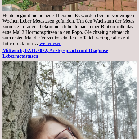
Heute beginnt meine neue Therapie. Es wurden bei mir vor einigen
Wochen Leber Metastasen gefunden. Um den Wachstum der Metas
zurück zu drängen bekomme ich heute nach einer Blutkonrolle das
erste Mal 2 Hormonspritzen in den Popo. Gleichzeitig nehme ich
zum ersten Mal die Verzenios ein. Ich hoffe ich vertrage alles gut.
Mittwoch,
Bitte drückt mir…
weiterlesen
09.11.2022
Mittwoch, 02.11.2022, Arztgespräch und Diagnose
Lebermetastasen