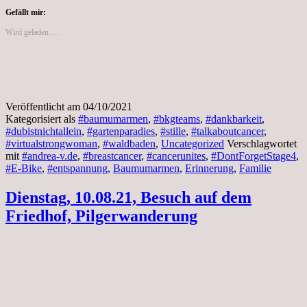
Gefällt mir:
Wird geladen …
Veröffentlicht am
04/10/2021
Kategorisiert als
#baumumarmen
,
#bkgteams
,
#dankbarkeit
,
#dubistnichtallein
,
#gartenparadies
,
#stille
,
#talkaboutcancer
,
#virtualstrongwoman
,
#waldbaden
,
Uncategorized
Verschlagwortet
mit
#andrea-v.de
,
#breastcancer
,
#cancerunites
,
#DontForgetStage4
,
#E-Bike
,
#entspannung
,
Baumumarmen
,
Erinnerung
,
Familie
Dienstag, 10.08.21, Besuch auf dem
Friedhof, Pilgerwanderung