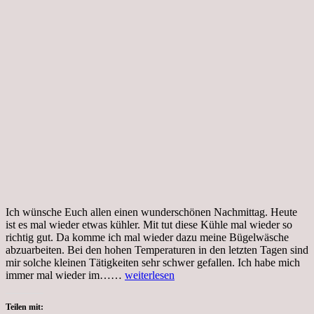
Ich wünsche Euch allen einen wunderschönen Nachmittag. Heute
ist es mal wieder etwas kühler. Mit tut diese Kühle mal wieder so
richtig gut. Da komme ich mal wieder dazu meine Bügelwäsche
abzuarbeiten. Bei den hohen Temperaturen in den letzten Tagen sind
mir solche kleinen Tätigkeiten sehr schwer gefallen. Ich habe mich
Dienstag,
immer mal wieder im……
weiterlesen
22.06.2021,
Gartenparadies
Teilen mit: