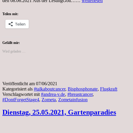
Montag,
den 08.06.2021 Aus der LesungGott……
weiterlesen
7.6.2021,
Zometainfusion
Teilen mit:
Teilen
Gefällt mir:
Wird geladen …
Veröffentlicht am
07/06/2021
Kategorisiert als
#talkaboutcancer
,
Bisphosphonate
,
Flugkraft
Verschlagwortet mit
#andrea-v.de
,
#breastcancer
,
#DontForgetStage4
,
Zometa
,
Zometainfusion
Dienstag, 25.05.2021, Gartenparadies