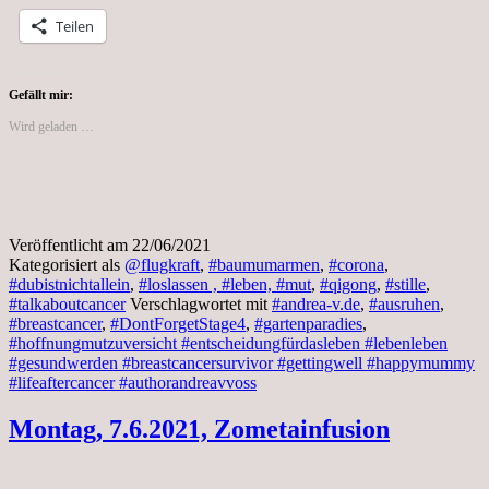
Teilen
Gefällt mir:
Wird geladen …
Veröffentlicht am
22/06/2021
Kategorisiert als
@flugkraft
,
#baumumarmen
,
#corona
,
#dubistnichtallein
,
#loslassen , #leben, #mut
,
#qigong
,
#stille
,
#talkaboutcancer
Verschlagwortet mit
#andrea-v.de
,
#ausruhen
,
#breastcancer
,
#DontForgetStage4
,
#gartenparadies
,
#hoffnungmutzuversicht #entscheidungfürdasleben #lebenleben
#gesundwerden #breastcancersurvivor #gettingwell #happymummy
#lifeaftercancer #authorandreavvoss
Montag, 7.6.2021, Zometainfusion