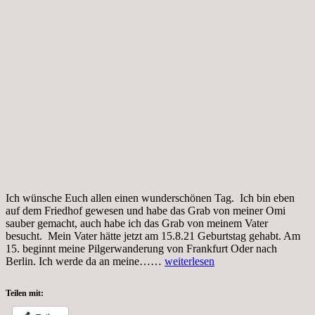
Ich wünsche Euch allen einen wunderschönen Tag. Ich bin eben
auf dem Friedhof gewesen und habe das Grab von meiner Omi
sauber gemacht, auch habe ich das Grab von meinem Vater
besucht. Mein Vater hätte jetzt am 15.8.21 Geburtstag gehabt. Am
15. beginnt meine Pilgerwanderung von Frankfurt Oder nach
Dienstag,
Berlin. Ich werde da an meine……
weiterlesen
10.08.21,
Besuch
Teilen mit:
auf
dem