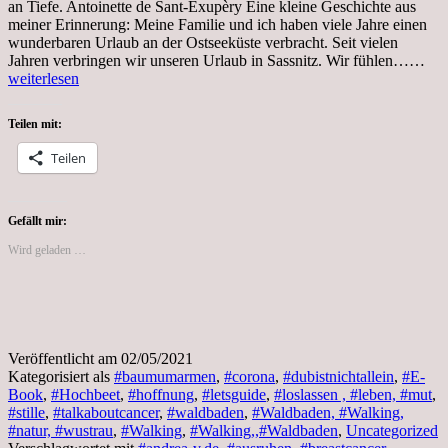
an Tiefe. Antoinette de Sant-Exupèry Eine kleine Geschichte aus
meiner Erinnerung: Meine Familie und ich haben viele Jahre einen
wunderbaren Urlaub an der Ostseeküste verbracht. Seit vielen
Son
Jahren verbringen wir unseren Urlaub in Sassnitz. Wir fühlen……
2.M
weiterlesen
202
Saf
Teilen mit:
und
Kra
Teilen
Gefällt mir:
Wird geladen …
Veröffentlicht am
02/05/2021
Kategorisiert als
#baumumarmen
,
#corona
,
#dubistnichtallein
,
#E-
Book
,
#Hochbeet
,
#hoffnung
,
#letsguide
,
#loslassen , #leben, #mut
,
#stille
,
#talkaboutcancer
,
#waldbaden
,
#Waldbaden, #Walking,
#natur, #wustrau
,
#Walking
,
#Walking,,#Waldbaden
,
Uncategorized