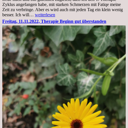
Zyklus angefangen habe, mit starken Schmerzen mit Fatiqe meine
Zeit zu verbringe. Aber es wird auch mit jeden Tag ein klein wenig
Sonntag,
besser. Ich will…
weiterlesen
20.11.2022,
Freitag, 11.11.2022, Therapie Beginn gut überstanden
Todensonntag