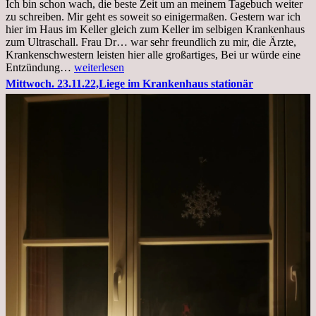
Ich bin schon wach, die beste Zeit um an meinem Tagebuch weiter
zu schreiben. Mir geht es soweit so einigermaßen. Gestern war ich
hier im Haus im Keller gleich zum Keller im selbigen Krankenhaus
zum Ultraschall. Frau Dr… war sehr freundlich zu mir, die Ärzte,
Krankenschwestern leisten hier alle großartiges, Bei ur würde eine
Freitag,
Entzündung…
weiterlesen
25.11.2022
Mittwoch. 23.11.22,Liege im Krankenhaus stationär
Kleines
Update
aus
dem
Krankenhaus