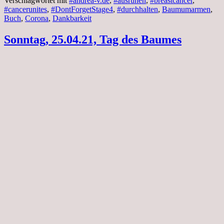
Verschlagwortet mit
#andrea-v.de
,
#ausruhen
,
#breastcancer
,
#cancerunites
,
#DontForgetStage4
,
#durchhalten
,
Baumumarmen
,
Buch
,
Corona
,
Dankbarkeit
Sonntag, 25.04.21, Tag des Baumes