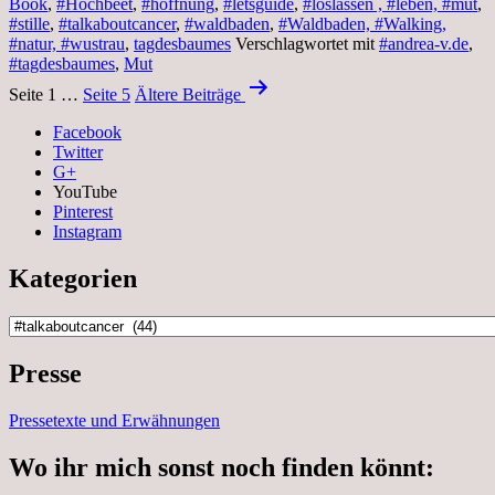
Book
,
#Hochbeet
,
#hoffnung
,
#letsguide
,
#loslassen , #leben, #mut
,
#stille
,
#talkaboutcancer
,
#waldbaden
,
#Waldbaden, #Walking,
#natur, #wustrau
,
tagdesbaumes
Verschlagwortet mit
#andrea-v.de
,
#tagdesbaumes
,
Mut
Beitragsnavigation
Seite 1
…
Seite 5
Ältere
Beiträge
Facebook
Twitter
G+
YouTube
Pinterest
Instagram
Kategorien
Kategorien
Presse
Pressetexte und Erwähnungen
Wo ihr mich sonst noch finden könnt: