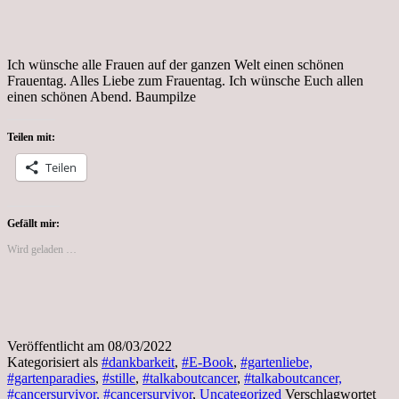
Ich wünsche alle Frauen auf der ganzen Welt einen schönen
Frauentag. Alles Liebe zum Frauentag. Ich wünsche Euch allen
einen schönen Abend. Baumpilze
Teilen mit:
Teilen
Gefällt mir:
Wird geladen …
Veröffentlicht am
08/03/2022
Kategorisiert als
#dankbarkeit
,
#E-Book
,
#gartenliebe,
#gartenparadies
,
#stille
,
#talkaboutcancer
,
#talkaboutcancer,
#cancersurvivor, #cancersurvivor
,
Uncategorized
Verschlagwortet