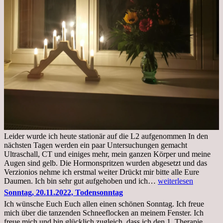
Leider wurde ich heute stationär auf die L2 aufgenommen In den
nächsten Tagen werden ein paar Untersuchungen gemacht
Ultraschall, CT und einiges mehr, mein ganzen Körper und meine
Augen sind gelb. Die Hormonspritzen wurden abgesetzt und das
Verzionios nehme ich erstmal weiter Drückt mir bitte alle Eure
Mittwoch.
Daumen. Ich bin sehr gut aufgehoben und ich…
weiterlesen
23.11.22,Liege
Sonntag, 20.11.2022, Todensonntag
im
Ich wünsche Euch Euch allen einen schönen Sonntag. Ich freue
Krankenhaus
mich über die tanzenden Schneeflocken an meinem Fenster. Ich
stationär
freue mich und bin glücklich zugleich, dass ich den 1. Therapie