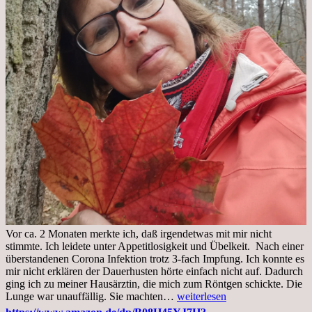
Vor ca. 2 Monaten merkte ich, daß irgendetwas mit mir nicht
stimmte. Ich leidete unter Appetitlosigkeit und Übelkeit. Nach einer
überstandenen Corona Infektion trotz 3-fach Impfung. Ich konnte es
mir nicht erklären der Dauerhusten hörte einfach nicht auf. Dadurch
ging ich zu meiner Hausärztin, die mich zum Röntgen schickte. Die
Mittwoch,
Lunge war unauffällig. Sie machten…
weiterlesen
02.11.2022,