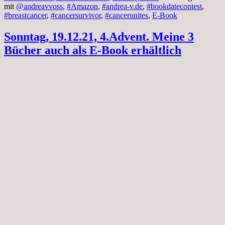
mit
@andreavvoss
,
#Amazon
,
#andrea-v.de
,
#bookdatecontest
,
#breastcancer
,
#cancersurvivor
,
#cancerunites
,
E-Book
Sonntag, 19.12.21, 4.Advent. Meine 3
Bücher auch als E-Book erhältlich