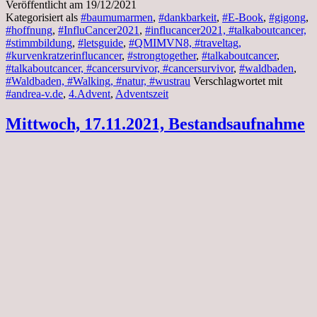
Veröffentlicht am
19/12/2021
Kategorisiert als
#baumumarmen
,
#dankbarkeit
,
#E-Book
,
#gigong
,
#hoffnung
,
#InfluCancer2021
,
#influcancer2021, #talkaboutcancer,
#stimmbildung
,
#letsguide
,
#QMIMVN8, #traveltag,
#kurvenkratzerinflucancer
,
#strongtogether
,
#talkaboutcancer
,
#talkaboutcancer, #cancersurvivor, #cancersurvivor
,
#waldbaden
,
#Waldbaden, #Walking, #natur, #wustrau
Verschlagwortet mit
#andrea-v.de
,
4.Advent
,
Adventszeit
Mittwoch, 17.11.2021, Bestandsaufnahme