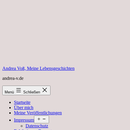
Zum
Inhalt
springen
Andrea Voß, Meine Lebensgeschichten
andrea-v.de
Menü
Schließen
Startseite
Über mich
Meine Veröffentlichungen
Menü
Impressum
öffnen
Datenschutz