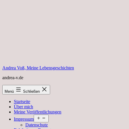
Zum
Inhalt
springen
Andrea Voß, Meine Lebensgeschichten
andrea-v.de
Menü
Schließen
Startseite
Über mich
Meine Veröffentlichungen
Menü
Impressum
öffnen
Datenschutz