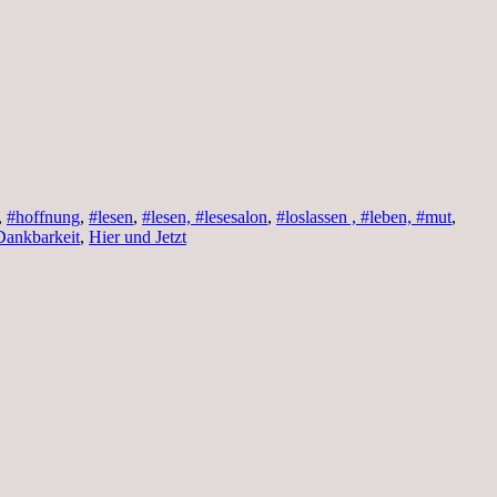
,
#hoffnung
,
#lesen
,
#lesen, #lesesalon
,
#loslassen , #leben, #mut
,
Dankbarkeit
,
Hier und Jetzt