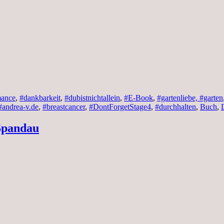
mance
,
#dankbarkeit
,
#dubistnichtallein
,
#E-Book
,
#gartenliebe, #garten
#andrea-v.de
,
#breastcancer
,
#DontForgetStage4
,
#durchhalten
,
Buch
,
 Spandau