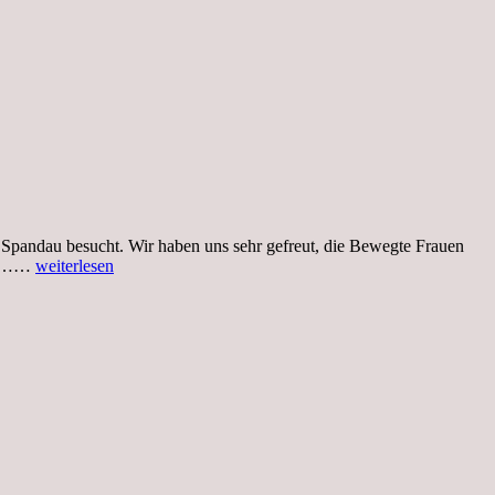
 Spandau besucht. Wir haben uns sehr gefreut, die Bewegte Frauen
Freitag,
uns……
weiterlesen
28.04.22,
Ausflug
in
die
Zitadelle
Spandau