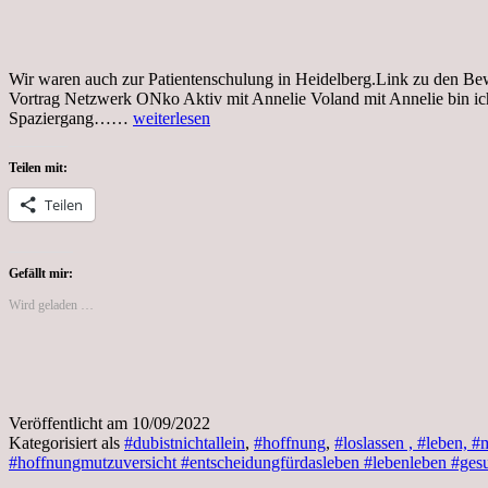
Wir waren auch zur Patientenschulung in Heidelberg.Link zu den Be
Vortrag Netzwerk ONko Aktiv mit Annelie Voland mit Annelie bin ich
Gesundheitstage
Spaziergang……
weiterlesen
in
Heidelberg
Teilen mit:
Teilen
Gefällt mir:
Wird geladen …
Veröffentlicht am
10/09/2022
Kategorisiert als
#dubistnichtallein
,
#hoffnung
,
#loslassen , #leben, #
#hoffnungmutzuversicht #entscheidungfürdasleben #lebenleben #ges