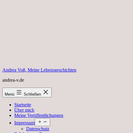
Zum
Inhalt
springen
Andrea Voß, Meine Lebensgeschichten
andrea-v.de
Menü
Schließen
Startseite
Über mich
Meine Veröffentlichungen
Menü
Impressum
öffnen
Datenschutz