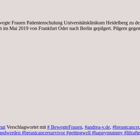
wegte Frauen Patientenschulung Universitätsklinikum Heidelberg zu d
 im Mai 2019 von Frankfurt Oder nach Berlin gepilgert. Pilgern gege
mut
Verschlagwortet mit
# BewegteFrauen
,
#andrea-v.de
,
#breastcancer
undwerden #breastcancersurvivor #gettingwell #happymummy #lifeafte