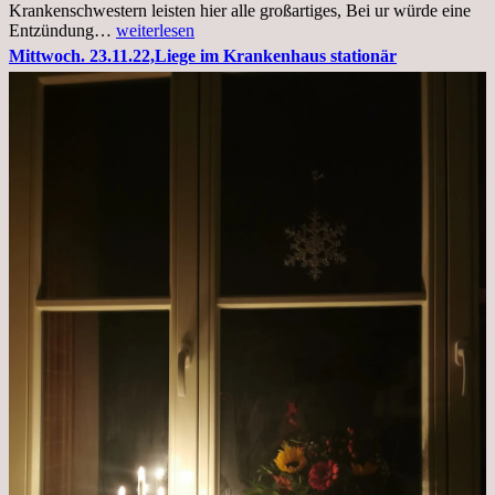
Krankenschwestern leisten hier alle großartiges, Bei ur würde eine
Freitag,
Entzündung…
weiterlesen
25.11.2022
Mittwoch. 23.11.22,Liege im Krankenhaus stationär
Kleines
Update
aus
dem
Krankenhaus