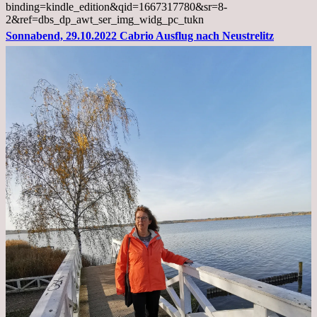
binding=kindle_edition&qid=1667317780&sr=8-
2&ref=dbs_dp_awt_ser_img_widg_pc_tukn
Sonnabend, 29.10.2022 Cabrio Ausflug nach Neustrelitz