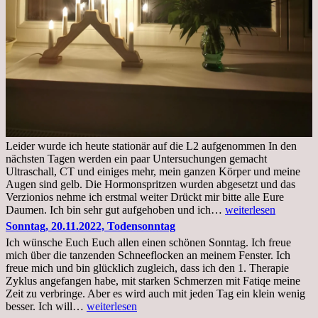
Leider wurde ich heute stationär auf die L2 aufgenommen In den
nächsten Tagen werden ein paar Untersuchungen gemacht
Ultraschall, CT und einiges mehr, mein ganzen Körper und meine
Augen sind gelb. Die Hormonspritzen wurden abgesetzt und das
Verzionios nehme ich erstmal weiter Drückt mir bitte alle Eure
Mittwoch.
Daumen. Ich bin sehr gut aufgehoben und ich…
weiterlesen
23.11.22,Liege
Sonntag, 20.11.2022, Todensonntag
im
Ich wünsche Euch Euch allen einen schönen Sonntag. Ich freue
Krankenhaus
mich über die tanzenden Schneeflocken an meinem Fenster. Ich
stationär
freue mich und bin glücklich zugleich, dass ich den 1. Therapie
Zyklus angefangen habe, mit starken Schmerzen mit Fatiqe meine
Zeit zu verbringe. Aber es wird auch mit jeden Tag ein klein wenig
Sonntag,
besser. Ich will…
weiterlesen