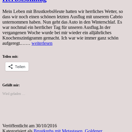
Mein Leben mit BrustkrebsHeute hatten wir herrliches Wetter, so
dass wir noch einen schönen letzten Ausflug mit unserem Cabrio
unternommen haben. Nun geht das Auto in den Winterschlaf. Es
war nochmal ein herrlicher Tag für unseren Ausflug.In der
vergangenen Woche wurde bei mir wieder ein alljährliches
Knochenszintigramm gemacht. Ich war wie immer ganz schön
Sonntag,
aufgeregt.……
weiterlesen
30.10.2016,
Goldener
Teilen mit:
Herbstsonntag
Teilen
Gefällt mir:
Wird geladen …
Veröffentlicht am
30/10/2016
Kategorisiert als
Brustkrebs mit Metastasen
,
Goldener