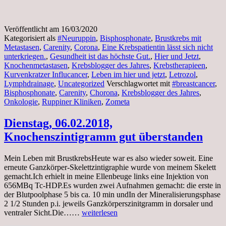
Veröffentlicht am
16/03/2020
Kategorisiert als
#Neuruppin
,
Bisphosphonate
,
Brustkrebs mit
Metastasen
,
Carenity
,
Corona
,
Eine Krebspatientin lässt sich nicht
unterkriegen.
,
Gesundheit ist das höchste Gut.
,
Hier und Jetzt
,
Knochenmetastasen
,
Krebsblogger des Jahres
,
Krebstherapieen
,
Kurvenkratzer Influcancer
,
Leben im hier und jetzt
,
Letrozol
,
Lymphdrainage
,
Uncategorized
Verschlagwortet mit
#breastcancer
,
Bisphosphonate
,
Carenity
,
Chorona
,
Krebsblogger des Jahres
,
Onkologie
,
Ruppiner Kliniken
,
Zometa
Dienstag, 06.02.2018,
Knochenszintigramm gut überstanden
Mein Leben mit BrustkrebsHeute war es also wieder soweit. Eine
erneute Ganzkörper-Skelettzintigraphie wurde von meinem Skelett
gemacht.Ich erhielt in meine Ellenbeuge links eine Injektion von
656MBq Tc-HDP.Es wurden zwei Aufnahmen gemacht: die erste in
der Blutpoolphase 5 bis ca. 10 min undIn der Mineralisierungsphase
2 1/2 Stunden p.i. jeweils Ganzkörperszinitgramm in dorsaler und
Dienstag,
ventraler Sicht.Die……
weiterlesen
06.02.2018,