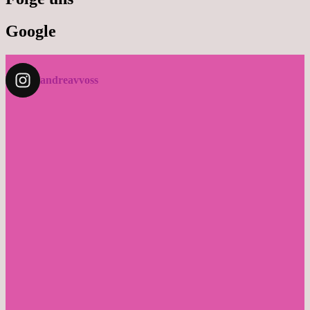
Google
andreavvoss