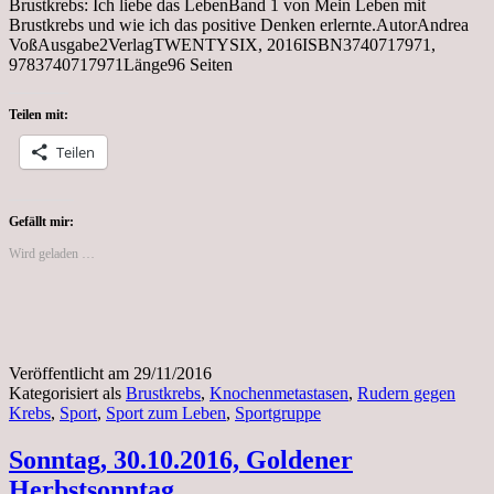
Brustkrebs: Ich liebe das LebenBand 1 von Mein Leben mit
Brustkrebs und wie ich das positive Denken erlernte.AutorAndrea
VoßAusgabe2VerlagTWENTYSIX, 2016ISBN3740717971,
9783740717971Länge96 Seiten
Teilen mit:
Teilen
Gefällt mir:
Wird geladen …
Veröffentlicht am
29/11/2016
Kategorisiert als
Brustkrebs
,
Knochenmetastasen
,
Rudern gegen
Krebs
,
Sport
,
Sport zum Leben
,
Sportgruppe
Sonntag, 30.10.2016, Goldener
Herbstsonntag