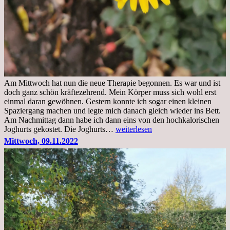
Am Mittwoch hat nun die neue Therapie begonnen. Es war und ist
doch ganz schön kräftezehrend. Mein Körper muss sich wohl erst
einmal daran gewöhnen. Gestern konnte ich sogar einen kleinen
Spaziergang machen und legte mich danach gleich wieder ins Bett.
Am Nachmittag dann habe ich dann eins von den hochkalorischen
Freitag,
Joghurts gekostet. Die Joghurts…
weiterlesen
11.11.2022,
Mittwoch, 09.11.2022
Therapie
Beginn
gut
überstanden