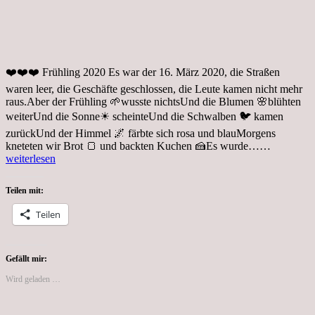
❤️❤️❤️ Frühling 2020 Es war der 16. März 2020, die Straßen
waren leer, die Geschäfte geschlossen, die Leute kamen nicht mehr
raus.Aber der Frühling 🌱wusste nichtsUnd die Blumen 🌸blühten
weiterUnd die Sonne☀ scheinteUnd die Schwalben 🐦 kamen
zurückUnd der Himmel 🌌 färbte sich rosa und blauMorgens
Frühling,
kneteten wir Brot 🍞 und backten Kuchen 🍰Es wurde……
Zometainf
weiterlesen
in
Zeiten
Teilen mit:
von
Corona
Teilen
Gefällt mir:
Wird geladen …