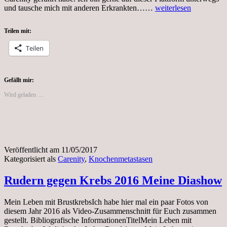
Ich
und tausche mich mit anderen Erkrankten……
weiterlesen
liebe
das
Teilen mit:
Leben
Teilen
Gefällt mir:
Wird geladen …
Veröffentlicht am
11/05/2017
Kategorisiert als
Carenity
,
Knochenmetastasen
Rudern gegen Krebs 2016 Meine Diashow
Mein Leben mit BrustkrebsIch habe hier mal ein paar Fotos von
diesem Jahr 2016 als Video-Zusammenschnitt für Euch zusammen
gestellt. Bibliografische InformationenTitelMein Leben mit