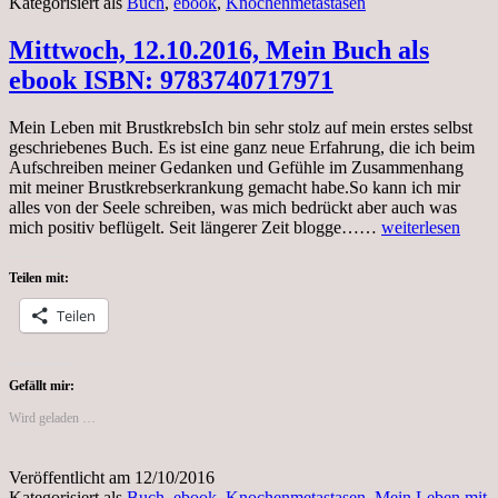
Kategorisiert als
Buch
,
ebook
,
Knochenmetastasen
Mittwoch, 12.10.2016, Mein Buch als
ebook ISBN: 9783740717971
Mein Leben mit BrustkrebsIch bin sehr stolz auf mein erstes selbst
geschriebenes Buch. Es ist eine ganz neue Erfahrung, die ich beim
Aufschreiben meiner Gedanken und Gefühle im Zusammenhang
mit meiner Brustkrebserkrankung gemacht habe.So kann ich mir
alles von der Seele schreiben, was mich bedrückt aber auch was
Mittwoch,
mich positiv beflügelt. Seit längerer Zeit blogge……
weiterlesen
12.10.2016,
Mein
Teilen mit:
Buch
als
Teilen
ebook
ISBN:
9783740717971
Gefällt mir:
Wird geladen …
Veröffentlicht am
12/10/2016
Kategorisiert als
Buch
,
ebook
,
Knochenmetastasen
,
Mein Leben mit