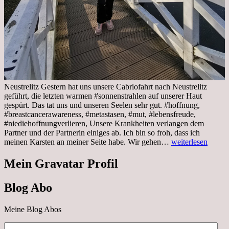
Neustrelitz Gestern hat uns unsere Cabriofahrt nach Neustrelitz
geführt, die letzten warmen #sonnenstrahlen auf unserer Haut
gespürt. Das tat uns und unseren Seelen sehr gut. #hoffnung,
#breastcancerawareness, #metastasen, #mut, #lebensfreude,
#niediehoffnungverlieren, Unsere Krankheiten verlangen dem
Partner und der Partnerin einiges ab. Ich bin so froh, dass ich
Sonnabend,
meinen Karsten an meiner Seite habe. Wir gehen…
weiterlesen
29.10.2022
Cabrio
Mein Gravatar Profil
Ausflug
nach
Blog Abo
Neustrelitz
Meine Blog Abos
E-