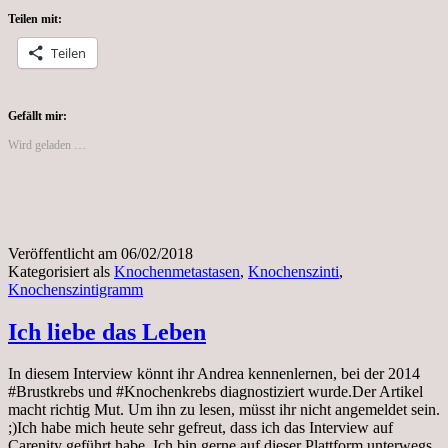
Knochenszintigramm
Teilen mit:
gut
überstanden
Teilen
Gefällt mir:
Wird geladen …
Veröffentlicht am
06/02/2018
Kategorisiert als
Knochenmetastasen
,
Knochenszinti
,
Knochenszintigramm
Ich liebe das Leben
In diesem Interview könnt ihr Andrea kennenlernen, bei der 2014
#Brustkrebs und #Knochenkrebs diagnostiziert wurde.Der Artikel
macht richtig Mut. Um ihn zu lesen, müsst ihr nicht angemeldet sein.
;)Ich habe mich heute sehr gefreut, dass ich das Interview auf
Carenity geführt habe. Ich bin gerne auf dieser Plattform unterwegs