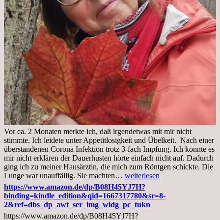
Vor ca. 2 Monaten merkte ich, daß irgendetwas mit mir nicht
stimmte. Ich leidete unter Appetitlosigkeit und Übelkeit. Nach einer
überstandenen Corona Infektion trotz 3-fach Impfung. Ich konnte es
mir nicht erklären der Dauerhusten hörte einfach nicht auf. Dadurch
ging ich zu meiner Hausärztin, die mich zum Röntgen schickte. Die
Mittwoch,
Lunge war unauffällig. Sie machten…
weiterlesen
02.11.2022,
https://www.amazon.de/dp/B08H45YJ7H?
Arztgespräch
binding=kindle_edition&qid=1667317780&sr=8-
und
2&ref=dbs_dp_awt_ser_img_widg_pc_tukn
Diagnose
https://www.amazon.de/dp/B08H45YJ7H?
Lebermetastasen