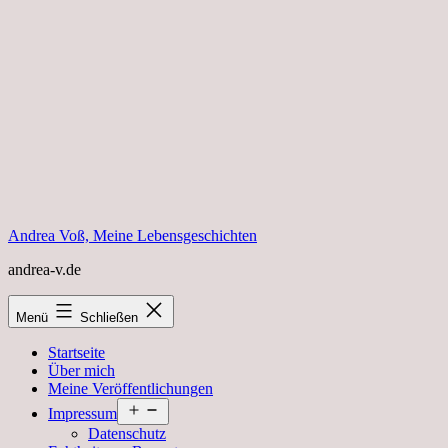
Zum
Inhalt
springen
Andrea Voß, Meine Lebensgeschichten
andrea-v.de
Menü
Schließen
Startseite
Über mich
Meine Veröffentlichungen
Menü
Impressum
öffnen
Datenschutz