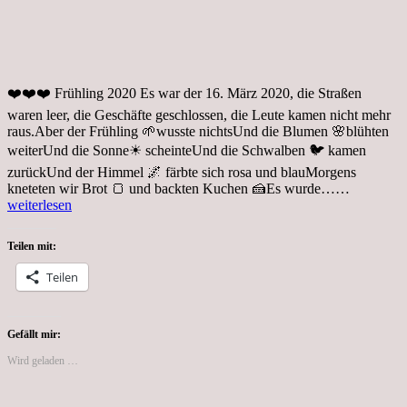
❤️❤️❤️ Frühling 2020 Es war der 16. März 2020, die Straßen
waren leer, die Geschäfte geschlossen, die Leute kamen nicht mehr
raus.Aber der Frühling 🌱wusste nichtsUnd die Blumen 🌸blühten
weiterUnd die Sonne☀ scheinteUnd die Schwalben 🐦 kamen
zurückUnd der Himmel 🌌 färbte sich rosa und blauMorgens
Frühling,
kneteten wir Brot 🍞 und backten Kuchen 🍰Es wurde……
Zometainf
weiterlesen
in
Zeiten
Teilen mit:
von
Corona
Teilen
Gefällt mir:
Wird geladen …