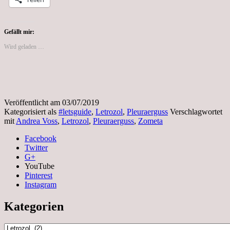
Gefällt mir:
Wird geladen …
Veröffentlicht am
03/07/2019
Kategorisiert als
#letsguide
,
Letrozol
,
Pleuraerguss
Verschlagwortet
mit
Andrea Voss
,
Letrozol
,
Pleuraerguss
,
Zometa
Facebook
Twitter
G+
YouTube
Pinterest
Instagram
Kategorien
Kategorien