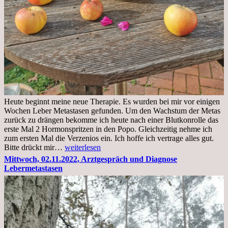
Heute beginnt meine neue Therapie. Es wurden bei mir vor einigen
Wochen Leber Metastasen gefunden. Um den Wachstum der Metas
zurück zu drängen bekomme ich heute nach einer Blutkonrolle das
erste Mal 2 Hormonspritzen in den Popo. Gleichzeitig nehme ich
zum ersten Mal die Verzenios ein. Ich hoffe ich vertrage alles gut.
Mittwoch,
Bitte drückt mir…
weiterlesen
09.11.2022
Mittwoch, 02.11.2022, Arztgespräch und Diagnose
Lebermetastasen