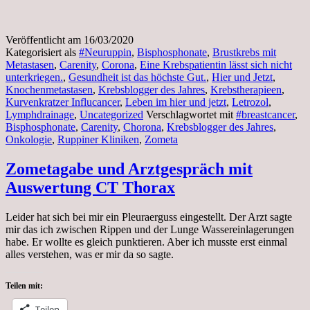
Veröffentlicht am
16/03/2020
Kategorisiert als
#Neuruppin
,
Bisphosphonate
,
Brustkrebs mit
Metastasen
,
Carenity
,
Corona
,
Eine Krebspatientin lässt sich nicht
unterkriegen.
,
Gesundheit ist das höchste Gut.
,
Hier und Jetzt
,
Knochenmetastasen
,
Krebsblogger des Jahres
,
Krebstherapieen
,
Kurvenkratzer Influcancer
,
Leben im hier und jetzt
,
Letrozol
,
Lymphdrainage
,
Uncategorized
Verschlagwortet mit
#breastcancer
,
Bisphosphonate
,
Carenity
,
Chorona
,
Krebsblogger des Jahres
,
Onkologie
,
Ruppiner Kliniken
,
Zometa
Zometagabe und Arztgespräch mit
Auswertung CT Thorax
Leider hat sich bei mir ein Pleuraerguss eingestellt. Der Arzt sagte
mir das ich zwischen Rippen und der Lunge Wassereinlagerungen
habe. Er wollte es gleich punktieren. Aber ich musste erst einmal
alles verstehen, was er mir da so sagte.
Teilen mit:
Teilen