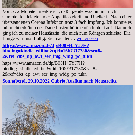
Vor ca. 2 Monaten merkte ich, daß irgendetwas mit mir nicht
stimmte. Ich leidete unter Appetitlosigkeit und Übelkeit. Nach einer
überstandenen Corona Infektion trotz 3-fach Impfung. Ich konnte es
mir nicht erklären der Dauerhusten hörte einfach nicht auf. Dadurch
ging ich zu meiner Hausärztin, die mich zum Röntgen schickte. Die
Mittwoch,
Lunge war unauffällig. Sie machten…
weiterlesen
02.11.2022,
https://www.amazon.de/dp/B08H45YJ7H?
Arztgespräch
binding=kindle_edition&qid=1667317780&sr=8-
und
2&ref=dbs_dp_awt_ser_img_widg_pc_tukn
Diagnose
https://www.amazon.de/dp/B08H45YJ7H?
Lebermetastasen
binding=kindle_edition&qid=1667317780&sr=8-
2&ref=dbs_dp_awt_ser_img_widg_pc_tukn
Sonnabend, 29.10.2022 Cabrio Ausflug nach Neustrelitz