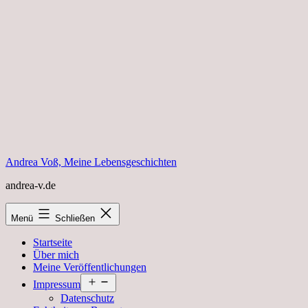
Zum
Inhalt
springen
Andrea Voß, Meine Lebensgeschichten
andrea-v.de
Menü
Schließen
Startseite
Über mich
Meine Veröffentlichungen
Menü
Impressum
öffnen
Datenschutz