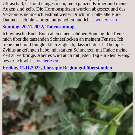
Ultraschall, CT und einiges mehr, mein ganzen Körper und meine
Augen sind gelb. Die Hormonspritzen wurden abgesetzt und das
Verzionios nehme ich erstmal weiter Drückt mir bitte alle Eure
Mittwoch.
Daumen. Ich bin sehr gut aufgehoben und ich…
weiterlesen
23.11.22,Liege
Sonntag, 20.11.2022, Todensonntag
im
Ich wünsche Euch Euch allen einen schönen Sonntag. Ich freue
Krankenhaus
mich über die tanzenden Schneeflocken an meinem Fenster. Ich
stationär
freue mich und bin glücklich zugleich, dass ich den 1. Therapie
Zyklus angefangen habe, mit starken Schmerzen mit Fatiqe meine
Zeit zu verbringe. Aber es wird auch mit jeden Tag ein klein wenig
Sonntag,
besser. Ich will…
weiterlesen
20.11.2022,
Freitag, 11.11.2022, Therapie Beginn gut überstanden
Todensonntag