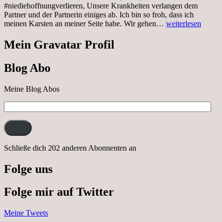
#niediehoffnungverlieren, Unsere Krankheiten verlangen dem
Partner und der Partnerin einiges ab. Ich bin so froh, dass ich
Sonnabend,
meinen Karsten an meiner Seite habe. Wir gehen…
weiterlesen
29.10.2022
Cabrio
Mein Gravatar Profil
Ausflug
nach
Blog Abo
Neustrelitz
Meine Blog Abos
E-
Mail-
Adresse:
Schließe dich 202 anderen Abonnenten an
Folge uns
Folge mir auf Twitter
Meine Tweets