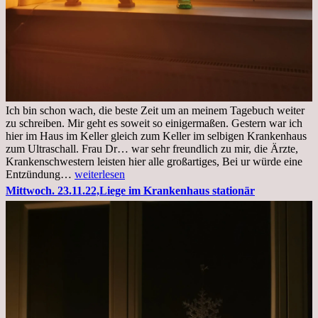
Ich bin schon wach, die beste Zeit um an meinem Tagebuch weiter
zu schreiben. Mir geht es soweit so einigermaßen. Gestern war ich
hier im Haus im Keller gleich zum Keller im selbigen Krankenhaus
zum Ultraschall. Frau Dr… war sehr freundlich zu mir, die Ärzte,
Krankenschwestern leisten hier alle großartiges, Bei ur würde eine
Freitag,
Entzündung…
weiterlesen
25.11.2022
Mittwoch. 23.11.22,Liege im Krankenhaus stationär
Kleines
Update
aus
dem
Krankenhaus