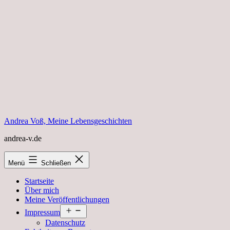
Zum
Inhalt
springen
Andrea Voß, Meine Lebensgeschichten
andrea-v.de
Menü
Schließen
Startseite
Über mich
Meine Veröffentlichungen
Menü
Impressum
öffnen
Datenschutz