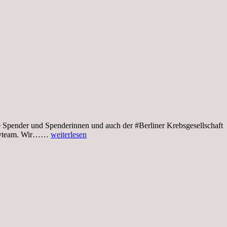
lle Spender und Spenderinnen und auch der #Berliner Krebsgesellschaft
Montag,
arityteam. Wir……
weiterlesen
17.05.2021,
Fotonachlese
vom
Avon
Frauenlauf