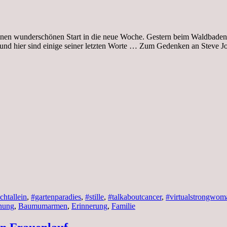
nen wunderschönen Start in die neue Woche. Gestern beim Waldbaden S
 und hier sind einige seiner letzten Worte … Zum Gedenken an Steve
chtallein
,
#gartenparadies
,
#stille
,
#talkaboutcancer
,
#virtualstrongwom
nung
,
Baumumarmen
,
Erinnerung
,
Familie