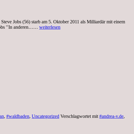
teve Jobs (56) starb am 5. Oktober 2011 als Milliardär mit einem
Montag,
 Jobs ′′In anderen……
weiterlesen
4.Oktober,
Herbstzauber
an
,
#waldbaden
,
Uncategorized
Verschlagwortet mit
#andrea-v.de
,