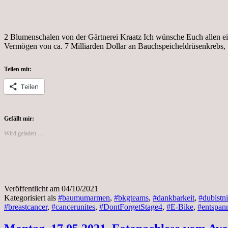
2 Blumenschalen von der Gärtnerei Kraatz Ich wünsche Euch allen ei
Vermögen von ca. 7 Milliarden Dollar an Bauchspeicheldrüsenkrebs,
Teilen mit:
Teilen
Gefällt mir:
Wird geladen …
Veröffentlicht am
04/10/2021
Kategorisiert als
#baumumarmen
,
#bkgteams
,
#dankbarkeit
,
#dubistni
#breastcancer
,
#cancerunites
,
#DontForgetStage4
,
#E-Bike
,
#entspan