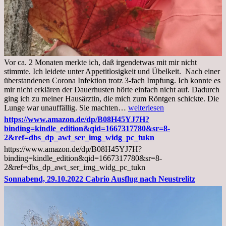
Vor ca. 2 Monaten merkte ich, daß irgendetwas mit mir nicht
stimmte. Ich leidete unter Appetitlosigkeit und Übelkeit. Nach einer
überstandenen Corona Infektion trotz 3-fach Impfung. Ich konnte es
mir nicht erklären der Dauerhusten hörte einfach nicht auf. Dadurch
ging ich zu meiner Hausärztin, die mich zum Röntgen schickte. Die
Mittwoch,
Lunge war unauffällig. Sie machten…
weiterlesen
02.11.2022,
https://www.amazon.de/dp/B08H45YJ7H?
Arztgespräch
binding=kindle_edition&qid=1667317780&sr=8-
und
2&ref=dbs_dp_awt_ser_img_widg_pc_tukn
Diagnose
https://www.amazon.de/dp/B08H45YJ7H?
Lebermetastasen
binding=kindle_edition&qid=1667317780&sr=8-
2&ref=dbs_dp_awt_ser_img_widg_pc_tukn
Sonnabend, 29.10.2022 Cabrio Ausflug nach Neustrelitz