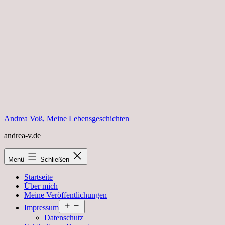
Zum
Inhalt
springen
Andrea Voß, Meine Lebensgeschichten
andrea-v.de
Menü
Schließen
Startseite
Über mich
Meine Veröffentlichungen
Menü
Impressum
öffnen
Datenschutz