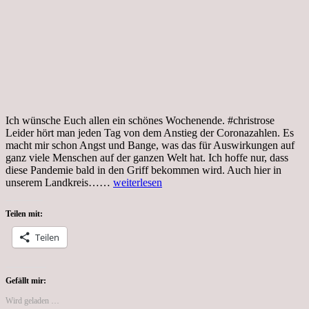
Ich wünsche Euch allen ein schönes Wochenende. #christrose
Leider hört man jeden Tag von dem Anstieg der Coronazahlen. Es
macht mir schon Angst und Bange, was das für Auswirkungen auf
ganz viele Menschen auf der ganzen Welt hat. Ich hoffe nur, dass
diese Pandemie bald in den Griff bekommen wird. Auch hier in
Freitag,
unserem Landkreis……
weiterlesen
8.1.2021,
Sonnabend
Teilen mit:
den
9.1.2021
Teilen
Gefällt mir:
Wird geladen …