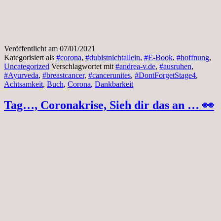
Veröffentlicht am
07/01/2021
Kategorisiert als
#corona
,
#dubistnichtallein
,
#E-Book
,
#hoffnung
,
Uncategorized
Verschlagwortet mit
#andrea-v.de
,
#ausruhen
,
#Ayurveda
,
#breastcancer
,
#cancerunites
,
#DontForgetStage4
,
Achtsamkeit
,
Buch
,
Corona
,
Dankbarkeit
Tag…, Coronakrise, Sieh dir das an … 👀