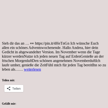
Sieh dir das an … 👀 https://pin.it/4HeTnGn Ich wünsche Euch
allen ein schönes Adventswochenende. Hallo Andrea, hier dein
Gedicht in abgewandelter Version. Im November wenn die Tage
kürzer werdenNutze ich jeden neuen Tag auf ErdenGenieße an der
frischen MorgenluftDen schönen angenehmen NovemberduftIch
laufe umher, genieße die ZeitFühl mich für jeden Tag bereitIhn so zu
Tag…,
leben als……
weiterlesen
Coronakrise,
Sieh
Teilen mit:
dir
das
Teilen
an …
👀
Gefällt mir: