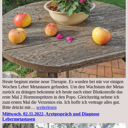
Heute beginnt meine neue Therapie. Es wurden bei mir vor einigen
Wochen Leber Metastasen gefunden. Um den Wachstum der Metas
zurück zu drängen bekomme ich heute nach einer Blutkonrolle das
erste Mal 2 Hormonspritzen in den Popo. Gleichzeitig nehme ich
zum ersten Mal die Verzenios ein. Ich hoffe ich vertrage alles gut.
Mittwoch,
Bitte drückt mir…
weiterlesen
09.11.2022
Mittwoch, 02.11.2022, Arztgespräch und Diagnose
Lebermetastasen