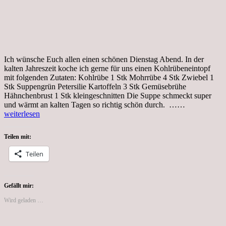
Ich wünsche Euch allen einen schönen Dienstag Abend. In der
kalten Jahreszeit koche ich gerne für uns einen Kohlrübeneintopf
mit folgenden Zutaten: Kohlrübe 1 Stk Mohrrübe 4 Stk Zwiebel 1
Stk Suppengrün Petersilie Kartoffeln 3 Stk Gemüsebrühe
Hähnchenbrust 1 Stk kleingeschnitten Die Suppe schmeckt super
Dienstag,
und wärmt an kalten Tagen so richtig schön durch. ……
den
weiterlesen
12.01.2021
Teilen mit:
Teilen
Gefällt mir:
Wird geladen …