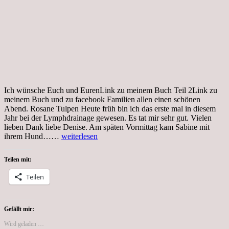
Ich wünsche Euch und EurenLink zu meinem Buch Teil 2Link zu
meinem Buch und zu facebook Familien allen einen schönen
Abend. Rosane Tulpen Heute früh bin ich das erste mal in diesem
Jahr bei der Lymphdrainage gewesen. Es tat mir sehr gut. Vielen
lieben Dank liebe Denise. Am späten Vormittag kam Sabine mit
7.1.2021
ihrem Hund……
weiterlesen
Teilen mit:
Teilen
Gefällt mir:
Wird geladen …