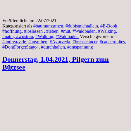
Veröffentlicht am
22/07/2021
Kategorisiert als
#baumumarmen
,
#dubistnichtallein
,
#E-Book
,
#hoffnung
,
#loslassen , #leben, #mut
,
#Waldbaden, #Walking,
#natur, #wustrau
,
#Walking,,#Waldbaden
Verschlagwortet mit
#andrea-v.de
,
#ausruhen
,
#Ayurveda
,
#breastcancer
,
#cancerunites
,
#DontForgetStage4
,
#durchhalten
,
#entspannung
Donnerstag, 1.04.2021, Pilgern zum
Bützsee