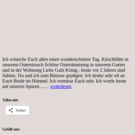
Ich wünsche Euch allen einen wunderschönen Tag. Kirschblüte in
unserem Osterstrauch Schöne Osterstimmung in unserem Garten
und in der Wohnung Liebe Gabi König , heute vor 2 Jahren sind
Sabine, Du und ich zum Bützsee gepilgert. Ich denke sehr oft an
Euch Beide im Himmel. Ich vermisse Euch sehr. Ich werde heute
Donnerstag,
auf unseren Spuren……
weiterlesen
1.04.2021,
Pilgern
Teilen mit:
zum
Bützsee
Teilen
Gefällt mir: