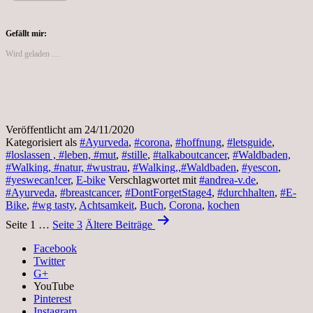
Seele
zusammen.
Gefällt mir:
Wird geladen …
Veröffentlicht am
24/11/2020
Kategorisiert als
#Ayurveda
,
#corona
,
#hoffnung
,
#letsguide
,
#loslassen , #leben, #mut
,
#stille
,
#talkaboutcancer
,
#Waldbaden,
#Walking, #natur, #wustrau
,
#Walking,,#Waldbaden
,
#yescon
,
#yeswecan!cer
,
E-bike
Verschlagwortet mit
#andrea-v.de
,
#Ayurveda
,
#breastcancer
,
#DontForgetStage4
,
#durchhalten
,
#E-
Bike
,
#wg tasty
,
Achtsamkeit
,
Buch
,
Corona
,
kochen
Beitragsnavigation
Seite 1
…
Seite 3
Ältere
Beiträge
Facebook
Twitter
G+
YouTube
Pinterest
Instagram