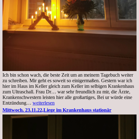
Ich bin schon wach, die beste Zeit um an meinem Tagebuch weiter
zu schreiben. Mir geht es soweit so einigermaßen. Gestern war ich
hier im Haus im Keller gleich zum Keller im selbigen Krankenhaus
zum Ultraschall. Frau Dr… war sehr freundlich zu mir, die Ärzte,
Krankenschwestern leisten hier alle großartiges, Bei ur würde eine
Freitag,
Entzündung…
weiterlesen
25.11.2022
Mittwoch. 23.11.22,Liege im Krankenhaus stationär
Kleines
Update
aus
dem
Krankenhaus