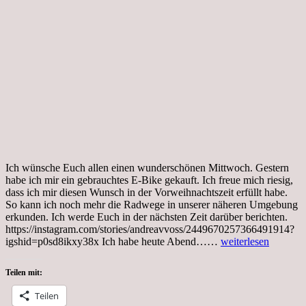
Ich wünsche Euch allen einen wunderschönen Mittwoch. Gestern
habe ich mir ein gebrauchtes E-Bike gekauft. Ich freue mich riesig,
dass ich mir diesen Wunsch in der Vorweihnachtszeit erfüllt habe.
So kann ich noch mehr die Radwege in unserer näheren Umgebung
erkunden. Ich werde Euch in der nächsten Zeit darüber berichten.
https://instagram.com/stories/andreavvoss/2449670257366491914?
Tag…,
igshid=p0sd8ikxy38x Ich habe heute Abend……
weiterlesen
Coronakrise,
Kochen
Teilen mit:
hält
Leib
Teilen
und