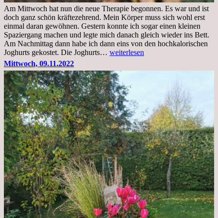
Am Mittwoch hat nun die neue Therapie begonnen. Es war und ist
doch ganz schön kräftezehrend. Mein Körper muss sich wohl erst
einmal daran gewöhnen. Gestern konnte ich sogar einen kleinen
Spaziergang machen und legte mich danach gleich wieder ins Bett.
Am Nachmittag dann habe ich dann eins von den hochkalorischen
Freitag,
Joghurts gekostet. Die Joghurts…
weiterlesen
11.11.2022,
Mittwoch, 09.11.2022
Therapie
Beginn
gut
überstanden