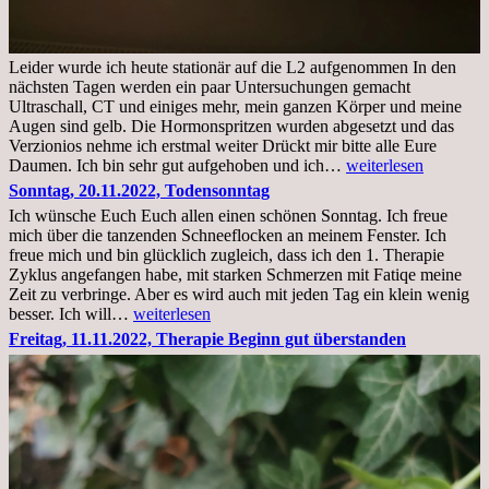
Leider wurde ich heute stationär auf die L2 aufgenommen In den
nächsten Tagen werden ein paar Untersuchungen gemacht
Ultraschall, CT und einiges mehr, mein ganzen Körper und meine
Augen sind gelb. Die Hormonspritzen wurden abgesetzt und das
Verzionios nehme ich erstmal weiter Drückt mir bitte alle Eure
Mittwoch.
Daumen. Ich bin sehr gut aufgehoben und ich…
weiterlesen
23.11.22,Liege
Sonntag, 20.11.2022, Todensonntag
im
Ich wünsche Euch Euch allen einen schönen Sonntag. Ich freue
Krankenhaus
mich über die tanzenden Schneeflocken an meinem Fenster. Ich
stationär
freue mich und bin glücklich zugleich, dass ich den 1. Therapie
Zyklus angefangen habe, mit starken Schmerzen mit Fatiqe meine
Zeit zu verbringe. Aber es wird auch mit jeden Tag ein klein wenig
Sonntag,
besser. Ich will…
weiterlesen
20.11.2022,
Freitag, 11.11.2022, Therapie Beginn gut überstanden
Todensonntag