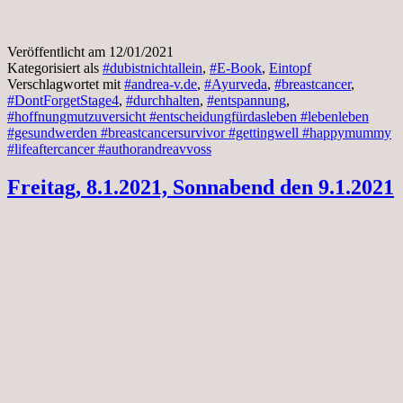
Veröffentlicht am
12/01/2021
Kategorisiert als
#dubistnichtallein
,
#E-Book
,
Eintopf
Verschlagwortet mit
#andrea-v.de
,
#Ayurveda
,
#breastcancer
,
#DontForgetStage4
,
#durchhalten
,
#entspannung
,
#hoffnungmutzuversicht #entscheidungfürdasleben #lebenleben
#gesundwerden #breastcancersurvivor #gettingwell #happymummy
#lifeaftercancer #authorandreavvoss
Freitag, 8.1.2021, Sonnabend den 9.1.2021