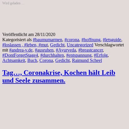
Wird geladen …
Veröffentlicht am
28/11/2020
Kategorisiert als
#baumumarmen
,
#corona
,
#hoffnung
,
#letsguide
,
#loslassen , #leben, #mut
,
Gedicht
,
Uncategorized
Verschlagwortet
mit
#andrea-v.de
,
#ausruhen
,
#Ayurveda
,
#breastcancer
,
#DontForgetStage4
,
#durchhalten
,
#entspannung
,
#Erfolg
,
Achtsamkeit
,
Buch
,
Corona
,
Gedicht
,
Raimund Scheel
Tag…, Coronakrise, Kochen hält Leib
und Seele zusammen.