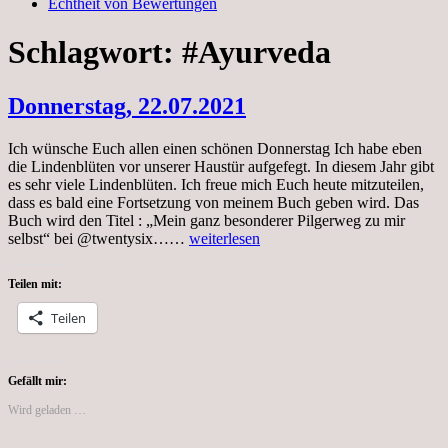
Echtheit von Bewertungen
Schlagwort:
#Ayurveda
Donnerstag, 22.07.2021
Ich wünsche Euch allen einen schönen Donnerstag Ich habe eben
die Lindenblüten vor unserer Haustür aufgefegt. In diesem Jahr gibt
es sehr viele Lindenblüten. Ich freue mich Euch heute mitzuteilen,
dass es bald eine Fortsetzung von meinem Buch geben wird. Das
Buch wird den Titel : „Mein ganz besonderer Pilgerweg zu mir
Donnerstag,
selbst“ bei @twentysix……
weiterlesen
22.07.2021
Teilen mit:
Teilen
Gefällt mir:
Wird geladen …