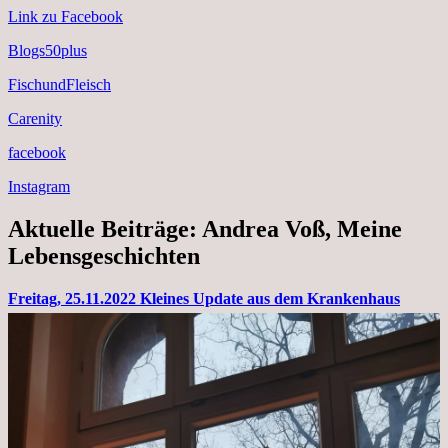
Link zu Facebook
Blogs50plus
FischundFleisch
Carenity
facebook
Instagram
Aktuelle Beiträge: Andrea Voß, Meine
Lebensgeschichten
Freitag, 25.11.2022 Kleines Update aus dem Krankenhaus