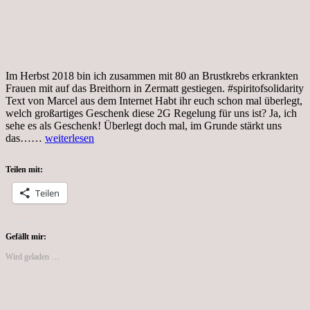
Im Herbst 2018 bin ich zusammen mit 80 an Brustkrebs erkrankten
Frauen mit auf das Breithorn in Zermatt gestiegen. #spiritofsolidarity
Text von Marcel aus dem Internet Habt ihr euch schon mal überlegt,
welch großartiges Geschenk diese 2G Regelung für uns ist? Ja, ich
sehe es als Geschenk! Überlegt doch mal, im Grunde stärkt uns
Donnerstag,
das……
weiterlesen
03.02.2022,
#bookdatecontest
Teilen mit:
Teilen
Gefällt mir:
Wird geladen …