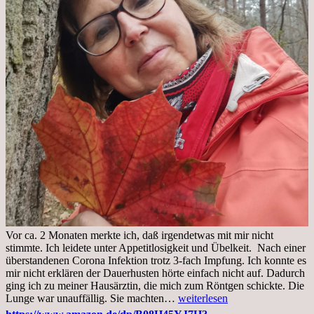
Vor ca. 2 Monaten merkte ich, daß irgendetwas mit mir nicht
stimmte. Ich leidete unter Appetitlosigkeit und Übelkeit. Nach einer
überstandenen Corona Infektion trotz 3-fach Impfung. Ich konnte es
mir nicht erklären der Dauerhusten hörte einfach nicht auf. Dadurch
ging ich zu meiner Hausärztin, die mich zum Röntgen schickte. Die
Mittwoch,
Lunge war unauffällig. Sie machten…
weiterlesen
02.11.2022,