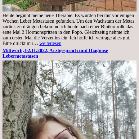
Heute beginnt meine neue Therapie. Es wurden bei mir vor einigen
Wochen Leber Metastasen gefunden. Um den Wachstum der Metas
zurück zu drängen bekomme ich heute nach einer Blutkonrolle das
erste Mal 2 Hormonspritzen in den Popo. Gleichzeitig nehme ich
zum ersten Mal die Verzenios ein. Ich hoffe ich vertrage alles gut.
Mittwoch,
Bitte drückt mir…
weiterlesen
09.11.2022
Mittwoch, 02.11.2022, Arztgespräch und Diagnose
Lebermetastasen