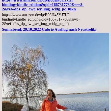
https://www.amazon.de/dp/B08H45YJ7H?
Arztgespräch
binding=kindle_edition&qid=1667317780&sr=8-
und
2&ref=dbs_dp_awt_ser_img_widg_pc_tukn
Diagnose
https://www.amazon.de/dp/B08H45YJ7H?
Lebermetastasen
binding=kindle_edition&qid=1667317780&sr=8-
2&ref=dbs_dp_awt_ser_img_widg_pc_tukn
Sonnabend, 29.10.2022 Cabrio Ausflug nach Neustrelitz