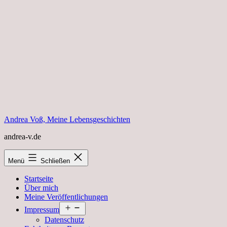
Zum
Inhalt
springen
Andrea Voß, Meine Lebensgeschichten
andrea-v.de
Menü
Schließen
Startseite
Über mich
Meine Veröffentlichungen
Menü
Impressum
öffnen
Datenschutz