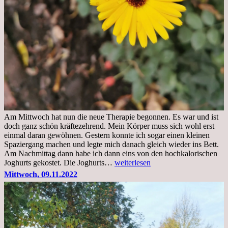
Am Mittwoch hat nun die neue Therapie begonnen. Es war und ist
doch ganz schön kräftezehrend. Mein Körper muss sich wohl erst
einmal daran gewöhnen. Gestern konnte ich sogar einen kleinen
Spaziergang machen und legte mich danach gleich wieder ins Bett.
Am Nachmittag dann habe ich dann eins von den hochkalorischen
Freitag,
Joghurts gekostet. Die Joghurts…
weiterlesen
11.11.2022,
Mittwoch, 09.11.2022
Therapie
Beginn
gut
überstanden