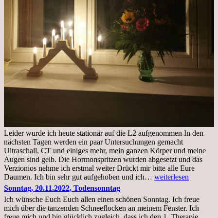
Leider wurde ich heute stationär auf die L2 aufgenommen In den
nächsten Tagen werden ein paar Untersuchungen gemacht
Ultraschall, CT und einiges mehr, mein ganzen Körper und meine
Augen sind gelb. Die Hormonspritzen wurden abgesetzt und das
Verzionios nehme ich erstmal weiter Drückt mir bitte alle Eure
Mittwoch.
Daumen. Ich bin sehr gut aufgehoben und ich…
weiterlesen
23.11.22,Liege
Sonntag, 20.11.2022, Todensonntag
im
Ich wünsche Euch Euch allen einen schönen Sonntag. Ich freue
Krankenhaus
mich über die tanzenden Schneeflocken an meinem Fenster. Ich
stationär
freue mich und bin glücklich zugleich, dass ich den 1. Therapie