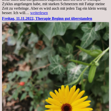
Zyklus angefangen habe, mit starken Schmerzen mit Fatiqe meine
Zeit zu verbringe. Aber es wird auch mit jeden Tag ein klein wenig
Sonntag,
besser. Ich will…
weiterlesen
20.11.2022,
Freitag, 11.11.2022, Therapie Beginn gut überstanden
Todensonntag