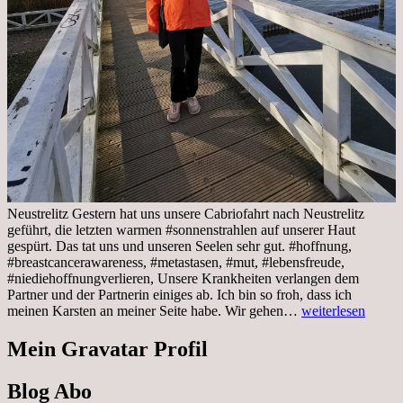
Neustrelitz Gestern hat uns unsere Cabriofahrt nach Neustrelitz
geführt, die letzten warmen #sonnenstrahlen auf unserer Haut
gespürt. Das tat uns und unseren Seelen sehr gut. #hoffnung,
#breastcancerawareness, #metastasen, #mut, #lebensfreude,
#niediehoffnungverlieren, Unsere Krankheiten verlangen dem
Partner und der Partnerin einiges ab. Ich bin so froh, dass ich
Sonnabend,
meinen Karsten an meiner Seite habe. Wir gehen…
weiterlesen
29.10.2022
Cabrio
Mein Gravatar Profil
Ausflug
nach
Blog Abo
Neustrelitz