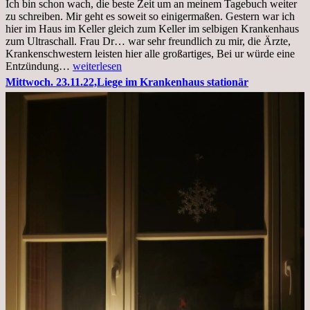
Ich bin schon wach, die beste Zeit um an meinem Tagebuch weiter
zu schreiben. Mir geht es soweit so einigermaßen. Gestern war ich
hier im Haus im Keller gleich zum Keller im selbigen Krankenhaus
zum Ultraschall. Frau Dr… war sehr freundlich zu mir, die Ärzte,
Krankenschwestern leisten hier alle großartiges, Bei ur würde eine
Freitag,
Entzündung…
weiterlesen
25.11.2022
Mittwoch. 23.11.22,Liege im Krankenhaus stationär
Kleines
Update
aus
dem
Krankenhaus