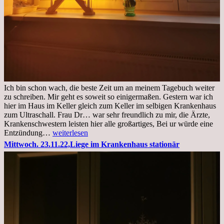
Ich bin schon wach, die beste Zeit um an meinem Tagebuch weiter
zu schreiben. Mir geht es soweit so einigermaßen. Gestern war ich
hier im Haus im Keller gleich zum Keller im selbigen Krankenhaus
zum Ultraschall. Frau Dr… war sehr freundlich zu mir, die Ärzte,
Krankenschwestern leisten hier alle großartiges, Bei ur würde eine
Freitag,
Entzündung…
weiterlesen
25.11.2022
Mittwoch. 23.11.22,Liege im Krankenhaus stationär
Kleines
Update
aus
dem
Krankenhaus