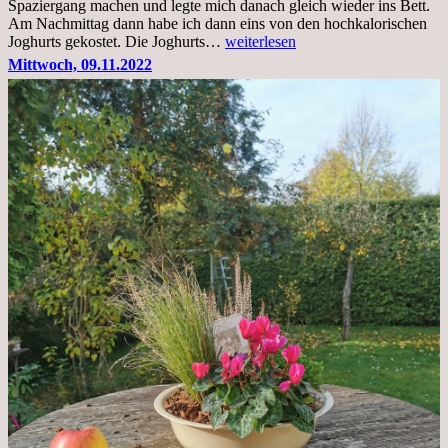
Spaziergang machen und legte mich danach gleich wieder ins Bett.
Am Nachmittag dann habe ich dann eins von den hochkalorischen
Freitag,
Joghurts gekostet. Die Joghurts…
weiterlesen
11.11.2022,
Mittwoch, 09.11.2022
Therapie
Beginn
gut
überstanden