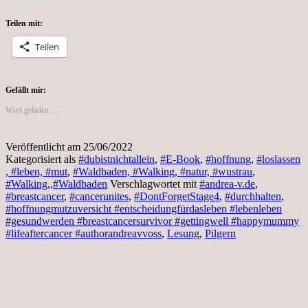
Teilen mit:
Teilen
Gefällt mir:
Wird geladen …
Veröffentlicht am
25/06/2022
Kategorisiert als
#dubistnichtallein
,
#E-Book
,
#hoffnung
,
#loslassen
, #leben, #mut
,
#Waldbaden, #Walking, #natur, #wustrau
,
#Walking,,#Waldbaden
Verschlagwortet mit
#andrea-v.de
,
#breastcancer
,
#cancerunites
,
#DontForgetStage4
,
#durchhalten
,
#hoffnungmutzuversicht #entscheidungfürdasleben #lebenleben
#gesundwerden #breastcancersurvivor #gettingwell #happymummy
#lifeaftercancer #authorandreavvoss
,
Lesung
,
Pilgern