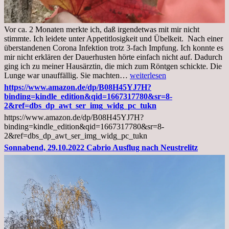
Vor ca. 2 Monaten merkte ich, daß irgendetwas mit mir nicht
stimmte. Ich leidete unter Appetitlosigkeit und Übelkeit. Nach einer
überstandenen Corona Infektion trotz 3-fach Impfung. Ich konnte es
mir nicht erklären der Dauerhusten hörte einfach nicht auf. Dadurch
ging ich zu meiner Hausärztin, die mich zum Röntgen schickte. Die
Mittwoch,
Lunge war unauffällig. Sie machten…
weiterlesen
02.11.2022,
https://www.amazon.de/dp/B08H45YJ7H?
Arztgespräch
binding=kindle_edition&qid=1667317780&sr=8-
und
2&ref=dbs_dp_awt_ser_img_widg_pc_tukn
Diagnose
https://www.amazon.de/dp/B08H45YJ7H?
Lebermetastasen
binding=kindle_edition&qid=1667317780&sr=8-
2&ref=dbs_dp_awt_ser_img_widg_pc_tukn
Sonnabend, 29.10.2022 Cabrio Ausflug nach Neustrelitz