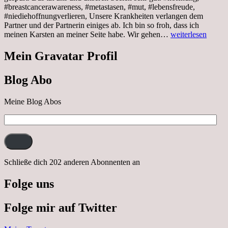
#breastcancerawareness, #metastasen, #mut, #lebensfreude,
#niediehoffnungverlieren, Unsere Krankheiten verlangen dem
Partner und der Partnerin einiges ab. Ich bin so froh, dass ich
Sonnabend,
meinen Karsten an meiner Seite habe. Wir gehen…
weiterlesen
29.10.2022
Cabrio
Mein Gravatar Profil
Ausflug
nach
Blog Abo
Neustrelitz
Meine Blog Abos
E-
Mail-
Adresse:
Schließe dich 202 anderen Abonnenten an
Folge uns
Folge mir auf Twitter