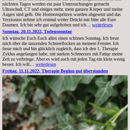
nächsten Tagen werden ein paar Untersuchungen gemacht
Ultraschall, CT und einiges mehr, mein ganzen Körper und meine
Augen sind gelb. Die Hormonspritzen wurden abgesetzt und das
Verzionios nehme ich erstmal weiter Drückt mir bitte alle Eure
Mittwoch.
Daumen. Ich bin sehr gut aufgehoben und ich…
weiterlesen
23.11.22,Liege
Sonntag, 20.11.2022, Todensonntag
im
Ich wünsche Euch Euch allen einen schönen Sonntag. Ich freue
Krankenhaus
mich über die tanzenden Schneeflocken an meinem Fenster. Ich
stationär
freue mich und bin glücklich zugleich, dass ich den 1. Therapie
Zyklus angefangen habe, mit starken Schmerzen mit Fatiqe meine
Zeit zu verbringe. Aber es wird auch mit jeden Tag ein klein wenig
Sonntag,
besser. Ich will…
weiterlesen
20.11.2022,
Freitag, 11.11.2022, Therapie Beginn gut überstanden
Todensonntag