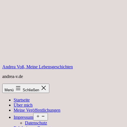
Zum
Inhalt
springen
Andrea Voß, Meine Lebensgeschichten
andrea-v.de
Menü
Schließen
Startseite
Über mich
Meine Veröffentlichungen
Menü
Impressum
öffnen
Datenschutz