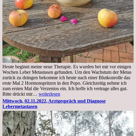
Heute beginnt meine neue Therapie. Es wurden bei mir vor einigen
Wochen Leber Metastasen gefunden. Um den Wachstum der Metas
zurück zu drängen bekomme ich heute nach einer Blutkonrolle das
erste Mal 2 Hormonspritzen in den Popo. Gleichzeitig nehme ich
zum ersten Mal die Verzenios ein. Ich hoffe ich vertrage alles gut.
Mittwoch,
Bitte drückt mir…
weiterlesen
09.11.2022
Mittwoch, 02.11.2022, Arztgespräch und Diagnose
Lebermetastasen