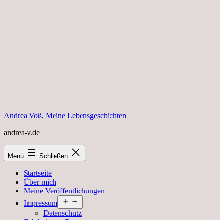
Zum
Inhalt
springen
Andrea Voß, Meine Lebensgeschichten
andrea-v.de
Menü
Schließen
Startseite
Über mich
Meine Veröffentlichungen
Menü
Impressum
öffnen
Datenschutz