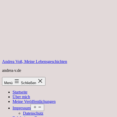
Zum
Inhalt
springen
Andrea Voß, Meine Lebensgeschichten
andrea-v.de
Menü
Schließen
Startseite
Über mich
Meine Veröffentlichungen
Menü
Impressum
öffnen
Datenschutz