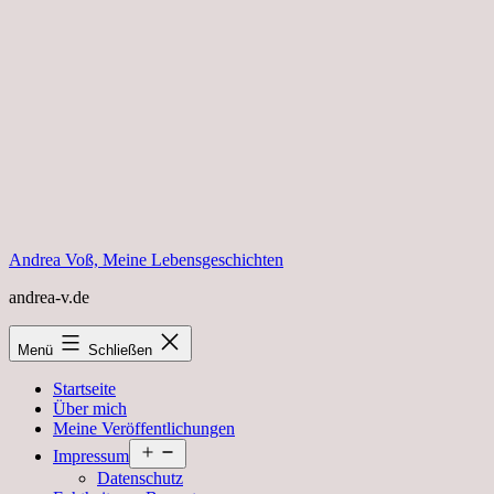
Zum
Inhalt
springen
Andrea Voß, Meine Lebensgeschichten
andrea-v.de
Menü
Schließen
Startseite
Über mich
Meine Veröffentlichungen
Menü
Impressum
öffnen
Datenschutz