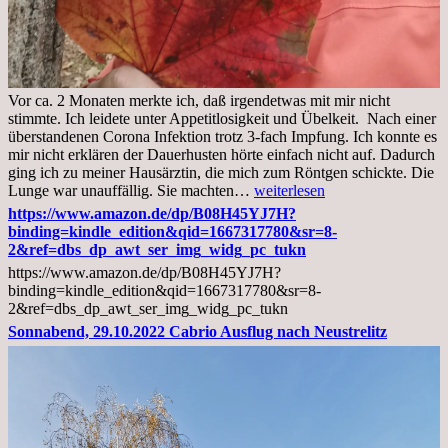
Vor ca. 2 Monaten merkte ich, daß irgendetwas mit mir nicht
stimmte. Ich leidete unter Appetitlosigkeit und Übelkeit. Nach einer
überstandenen Corona Infektion trotz 3-fach Impfung. Ich konnte es
mir nicht erklären der Dauerhusten hörte einfach nicht auf. Dadurch
ging ich zu meiner Hausärztin, die mich zum Röntgen schickte. Die
Mittwoch,
Lunge war unauffällig. Sie machten…
weiterlesen
02.11.2022,
https://www.amazon.de/dp/B08H45YJ7H?
Arztgespräch
binding=kindle_edition&qid=1667317780&sr=8-
und
2&ref=dbs_dp_awt_ser_img_widg_pc_tukn
Diagnose
https://www.amazon.de/dp/B08H45YJ7H?
Lebermetastasen
binding=kindle_edition&qid=1667317780&sr=8-
2&ref=dbs_dp_awt_ser_img_widg_pc_tukn
Sonnabend, 29.10.2022 Cabrio Ausflug nach Neustrelitz