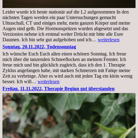
Leider wurde ich heute stationär auf die L2 aufgenommen In den
nächsten Tagen werden ein paar Untersuchungen gemacht
Ultraschall, CT und einiges mehr, mein ganzen Körper und meine
Augen sind gelb. Die Hormonspritzen wurden abgesetzt und das
Verzionios nehme ich erstmal weiter Drückt mir bitte alle Eure
Mittwoch.
Daumen. Ich bin sehr gut aufgehoben und ich…
weiterlesen
23.11.22,Liege
Sonntag, 20.11.2022, Todensonntag
im
Ich wünsche Euch Euch allen einen schönen Sonntag. Ich freue
Krankenhaus
mich über die tanzenden Schneeflocken an meinem Fenster. Ich
stationär
freue mich und bin glücklich zugleich, dass ich den 1. Therapie
Zyklus angefangen habe, mit starken Schmerzen mit Fatiqe meine
Zeit zu verbringe. Aber es wird auch mit jeden Tag ein klein wenig
Sonntag,
besser. Ich will…
weiterlesen
20.11.2022,
Freitag, 11.11.2022, Therapie Beginn gut überstanden
Todensonntag