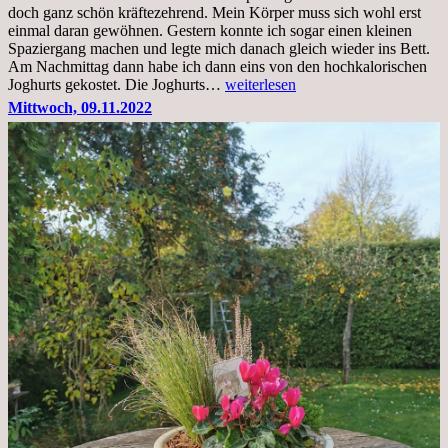
doch ganz schön kräftezehrend. Mein Körper muss sich wohl erst
einmal daran gewöhnen. Gestern konnte ich sogar einen kleinen
Spaziergang machen und legte mich danach gleich wieder ins Bett.
Am Nachmittag dann habe ich dann eins von den hochkalorischen
Freitag,
Joghurts gekostet. Die Joghurts…
weiterlesen
11.11.2022,
Mittwoch, 09.11.2022
Therapie
Beginn
gut
überstanden