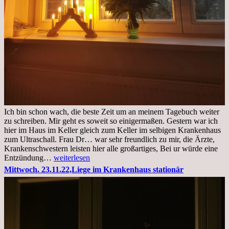
Ich bin schon wach, die beste Zeit um an meinem Tagebuch weiter
zu schreiben. Mir geht es soweit so einigermaßen. Gestern war ich
hier im Haus im Keller gleich zum Keller im selbigen Krankenhaus
zum Ultraschall. Frau Dr… war sehr freundlich zu mir, die Ärzte,
Krankenschwestern leisten hier alle großartiges, Bei ur würde eine
Freitag,
Entzündung…
weiterlesen
25.11.2022
Mittwoch. 23.11.22,Liege im Krankenhaus stationär
Kleines
Update
aus
dem
Krankenhaus