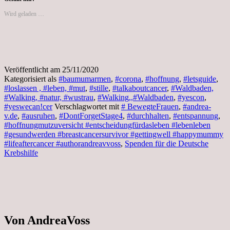
Wird geladen …
Veröffentlicht am
25/11/2020
Kategorisiert als
#baumumarmen
,
#corona
,
#hoffnung
,
#letsguide
,
#loslassen , #leben, #mut
,
#stille
,
#talkaboutcancer
,
#Waldbaden,
#Walking, #natur, #wustrau
,
#Walking,,#Waldbaden
,
#yescon
,
#yeswecan!cer
Verschlagwortet mit
# BewegteFrauen
,
#andrea-
v.de
,
#ausruhen
,
#DontForgetStage4
,
#durchhalten
,
#entspannung
,
#hoffnungmutzuversicht #entscheidungfürdasleben #lebenleben
#gesundwerden #breastcancersurvivor #gettingwell #happymummy
#lifeaftercancer #authorandreavvoss
,
Spenden für die Deutsche
Krebshilfe
Von AndreaVoss