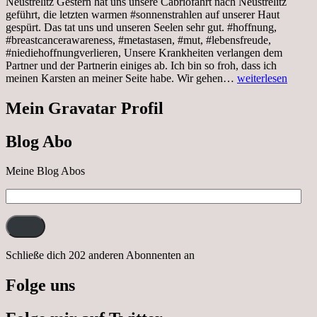
Neustrelitz Gestern hat uns unsere Cabriofahrt nach Neustrelitz
geführt, die letzten warmen #sonnenstrahlen auf unserer Haut
gespürt. Das tat uns und unseren Seelen sehr gut. #hoffnung,
#breastcancerawareness, #metastasen, #mut, #lebensfreude,
#niediehoffnungverlieren, Unsere Krankheiten verlangen dem
Partner und der Partnerin einiges ab. Ich bin so froh, dass ich
Sonnabend,
meinen Karsten an meiner Seite habe. Wir gehen…
weiterlesen
29.10.2022
Cabrio
Mein Gravatar Profil
Ausflug
nach
Blog Abo
Neustrelitz
Meine Blog Abos
E-
Mail-
Adresse:
Schließe dich 202 anderen Abonnenten an
Folge uns