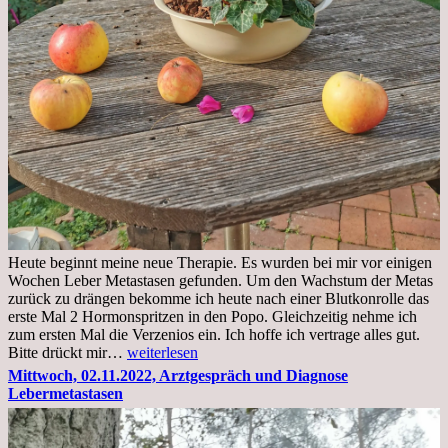
Heute beginnt meine neue Therapie. Es wurden bei mir vor einigen
Wochen Leber Metastasen gefunden. Um den Wachstum der Metas
zurück zu drängen bekomme ich heute nach einer Blutkonrolle das
erste Mal 2 Hormonspritzen in den Popo. Gleichzeitig nehme ich
zum ersten Mal die Verzenios ein. Ich hoffe ich vertrage alles gut.
Mittwoch,
Bitte drückt mir…
weiterlesen
09.11.2022
Mittwoch, 02.11.2022, Arztgespräch und Diagnose
Lebermetastasen