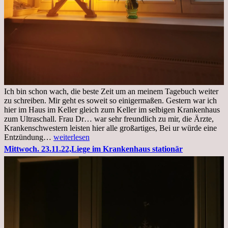
Ich bin schon wach, die beste Zeit um an meinem Tagebuch weiter
zu schreiben. Mir geht es soweit so einigermaßen. Gestern war ich
hier im Haus im Keller gleich zum Keller im selbigen Krankenhaus
zum Ultraschall. Frau Dr… war sehr freundlich zu mir, die Ärzte,
Krankenschwestern leisten hier alle großartiges, Bei ur würde eine
Freitag,
Entzündung…
weiterlesen
25.11.2022
Mittwoch. 23.11.22,Liege im Krankenhaus stationär
Kleines
Update
aus
dem
Krankenhaus