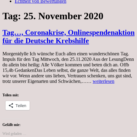
Echtheit von Bewertungen
Tag:
25. November 2020
Tag…, Coronakrise, Onlinespendenaktion
für die Deutsche Krebshilfe
Morgenidylle Ich wünsche Euch allen einen wunderschönen Tag.
Impuls für den Tag Mittwoch, den 25.11.2020 Aus der LesungDenn
du allein bist heilig: Alle Völker kommen und beten dich an. Offb
15,4b GedankenDas Leben selbst, die ganze Welt, das alles finden
wir vor. Wenn andere uns lieben, Vertrauen schenken, uns gut sind,
Tag…,
trotz unserer Eigenarten und Schwächen,……
weiterlesen
Coronakrise,
Onlinespendenaktion
Teilen mit:
für
die
Teilen
Deutsche
Krebshilfe
Gefällt mir:
Wird geladen …