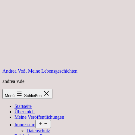
Zum
Inhalt
springen
Andrea Voß, Meine Lebensgeschichten
andrea-v.de
Menü
Schließen
Startseite
Über mich
Meine Veröffentlichungen
Menü
Impressum
öffnen
Datenschutz