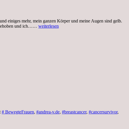
 und einiges mehr, mein ganzen Körper und meine Augen sind gelb.
Mittwoch.
aufgehoben und ich……
weiterlesen
23.11.22,Liege
im
Krankenhaus
stationär
t
# BewegteFrauen
,
#andrea-v.de
,
#breastcancer
,
#cancersurvivor
,