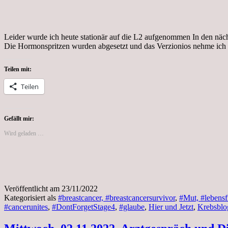
Leider wurde ich heute stationär auf die L2 aufgenommen In den nä
Die Hormonspritzen wurden abgesetzt und das Verzionios nehme ich 
Teilen mit:
Teilen
Gefällt mir:
Wird geladen …
Veröffentlicht am
23/11/2022
Kategorisiert als
#breastcancer, #breastcancersurvivor
,
#Mut, #lebensf
#cancerunites
,
#DontForgetStage4
,
#glaube
,
Hier und Jetzt
,
Krebsblo