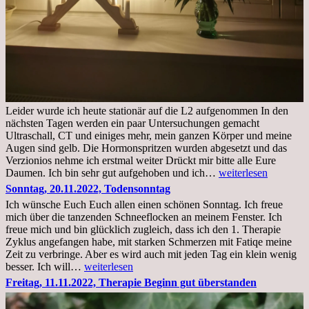
Leider wurde ich heute stationär auf die L2 aufgenommen In den
nächsten Tagen werden ein paar Untersuchungen gemacht
Ultraschall, CT und einiges mehr, mein ganzen Körper und meine
Augen sind gelb. Die Hormonspritzen wurden abgesetzt und das
Verzionios nehme ich erstmal weiter Drückt mir bitte alle Eure
Mittwoch.
Daumen. Ich bin sehr gut aufgehoben und ich…
weiterlesen
23.11.22,Liege
Sonntag, 20.11.2022, Todensonntag
im
Ich wünsche Euch Euch allen einen schönen Sonntag. Ich freue
Krankenhaus
mich über die tanzenden Schneeflocken an meinem Fenster. Ich
stationär
freue mich und bin glücklich zugleich, dass ich den 1. Therapie
Zyklus angefangen habe, mit starken Schmerzen mit Fatiqe meine
Zeit zu verbringe. Aber es wird auch mit jeden Tag ein klein wenig
Sonntag,
besser. Ich will…
weiterlesen
20.11.2022,
Freitag, 11.11.2022, Therapie Beginn gut überstanden
Todensonntag