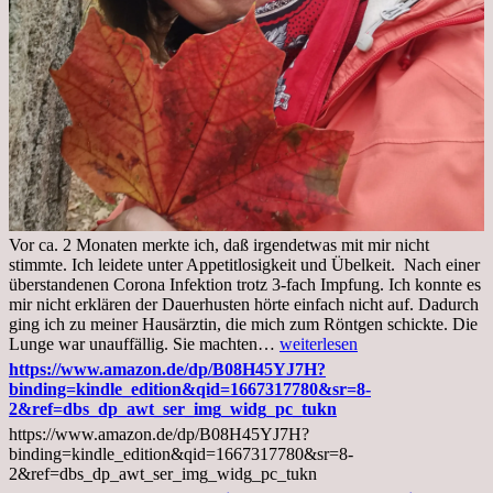
Vor ca. 2 Monaten merkte ich, daß irgendetwas mit mir nicht
stimmte. Ich leidete unter Appetitlosigkeit und Übelkeit. Nach einer
überstandenen Corona Infektion trotz 3-fach Impfung. Ich konnte es
mir nicht erklären der Dauerhusten hörte einfach nicht auf. Dadurch
ging ich zu meiner Hausärztin, die mich zum Röntgen schickte. Die
Mittwoch,
Lunge war unauffällig. Sie machten…
weiterlesen
02.11.2022,
https://www.amazon.de/dp/B08H45YJ7H?
Arztgespräch
binding=kindle_edition&qid=1667317780&sr=8-
und
2&ref=dbs_dp_awt_ser_img_widg_pc_tukn
Diagnose
https://www.amazon.de/dp/B08H45YJ7H?
Lebermetastasen
binding=kindle_edition&qid=1667317780&sr=8-
2&ref=dbs_dp_awt_ser_img_widg_pc_tukn