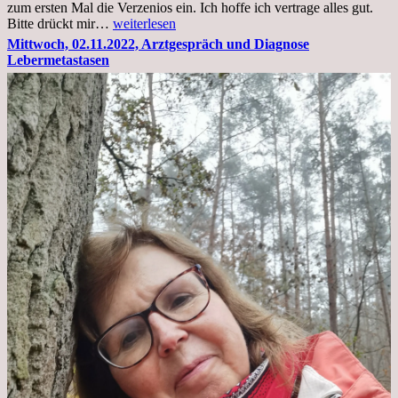
zum ersten Mal die Verzenios ein. Ich hoffe ich vertrage alles gut.
Mittwoch,
Bitte drückt mir…
weiterlesen
09.11.2022
Mittwoch, 02.11.2022, Arztgespräch und Diagnose
Lebermetastasen