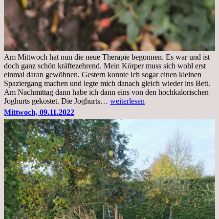
Am Mittwoch hat nun die neue Therapie begonnen. Es war und ist
doch ganz schön kräftezehrend. Mein Körper muss sich wohl erst
einmal daran gewöhnen. Gestern konnte ich sogar einen kleinen
Spaziergang machen und legte mich danach gleich wieder ins Bett.
Am Nachmittag dann habe ich dann eins von den hochkalorischen
Freitag,
Joghurts gekostet. Die Joghurts…
weiterlesen
11.11.2022,
Mittwoch, 09.11.2022
Therapie
Beginn
gut
überstanden