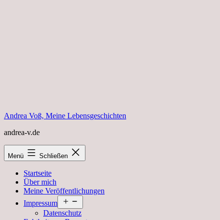
Zum
Inhalt
springen
Andrea Voß, Meine Lebensgeschichten
andrea-v.de
Menü
Schließen
Startseite
Über mich
Meine Veröffentlichungen
Menü
Impressum
öffnen
Datenschutz