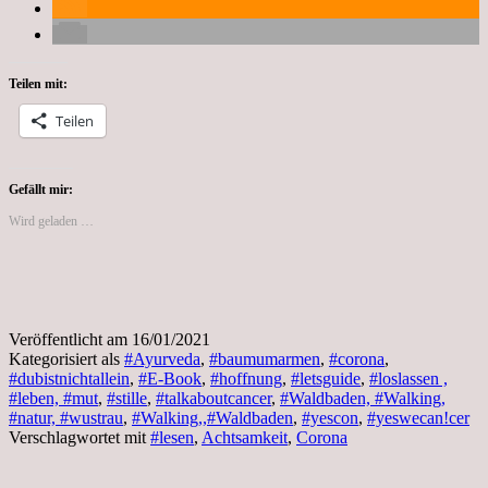
Teilen mit:
Teilen
Gefällt mir:
Wird geladen …
Veröffentlicht am
16/01/2021
Kategorisiert als
#Ayurveda
,
#baumumarmen
,
#corona
,
#dubistnichtallein
,
#E-Book
,
#hoffnung
,
#letsguide
,
#loslassen ,
#leben, #mut
,
#stille
,
#talkaboutcancer
,
#Waldbaden, #Walking,
#natur, #wustrau
,
#Walking,,#Waldbaden
,
#yescon
,
#yeswecan!cer
Verschlagwortet mit
#lesen
,
Achtsamkeit
,
Corona