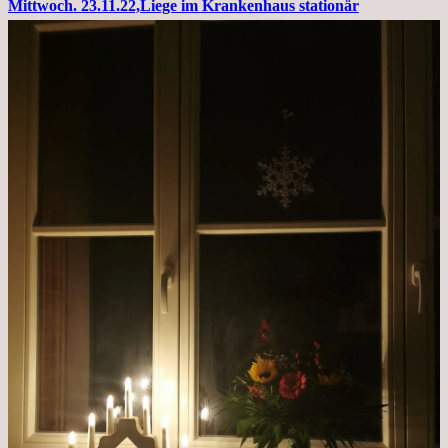
Mittwoch. 23.11.22,Liege im Krankenhaus stationär
Kleines
Update
aus
dem
Krankenhaus