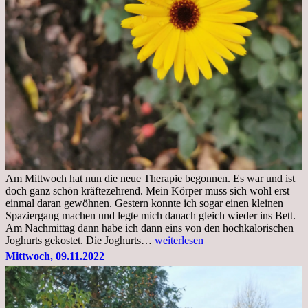
Am Mittwoch hat nun die neue Therapie begonnen. Es war und ist
doch ganz schön kräftezehrend. Mein Körper muss sich wohl erst
einmal daran gewöhnen. Gestern konnte ich sogar einen kleinen
Spaziergang machen und legte mich danach gleich wieder ins Bett.
Am Nachmittag dann habe ich dann eins von den hochkalorischen
Freitag,
Joghurts gekostet. Die Joghurts…
weiterlesen
11.11.2022,
Mittwoch, 09.11.2022
Therapie
Beginn
gut
überstanden