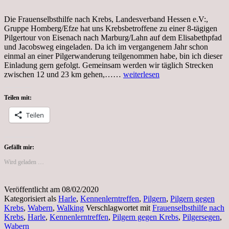
Die Frauenselbsthilfe nach Krebs, Landesverband Hessen e.V:,
Gruppe Homberg/Efze hat uns Krebsbetroffene zu einer 8-tägigen
Pilgertour von Eisenach nach Marburg/Lahn auf dem Elisabethpfad
und Jacobsweg eingeladen. Da ich im vergangenem Jahr schon
einmal an einer Pilgerwanderung teilgenommen habe, bin ich dieser
Einladung gern gefolgt. Gemeinsam werden wir täglich Strecken
Kennenlerntreffen
zwischen 12 und 23 km gehen,……
weiterlesen
in
Wabern
Teilen mit:
für
die
Teilen
Pilgerwanderung
im
Mai
Gefällt mir:
Wird geladen …
Veröffentlicht am
08/02/2020
Kategorisiert als
Harle
,
Kennenlerntreffen
,
Pilgern
,
Pilgern gegen
Krebs
,
Wabern
,
Walking
Verschlagwortet mit
Frauenselbsthilfe nach
Krebs
,
Harle
,
Kennenlerntreffen
,
Pilgern gegen Krebs
,
Pilgersegen
,
Wabern