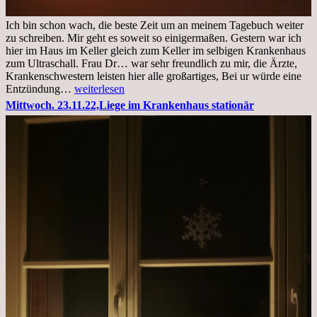
Ich bin schon wach, die beste Zeit um an meinem Tagebuch weiter
zu schreiben. Mir geht es soweit so einigermaßen. Gestern war ich
hier im Haus im Keller gleich zum Keller im selbigen Krankenhaus
zum Ultraschall. Frau Dr… war sehr freundlich zu mir, die Ärzte,
Krankenschwestern leisten hier alle großartiges, Bei ur würde eine
Freitag,
Entzündung…
weiterlesen
25.11.2022
Mittwoch. 23.11.22,Liege im Krankenhaus stationär
Kleines
Update
aus
dem
Krankenhaus