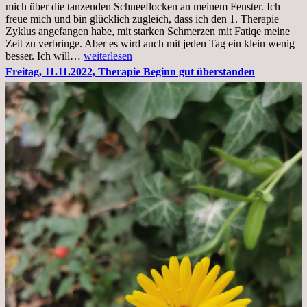
mich über die tanzenden Schneeflocken an meinem Fenster. Ich
stationär
freue mich und bin glücklich zugleich, dass ich den 1. Therapie
Zyklus angefangen habe, mit starken Schmerzen mit Fatiqe meine
Zeit zu verbringe. Aber es wird auch mit jeden Tag ein klein wenig
Sonntag,
besser. Ich will…
weiterlesen
20.11.2022,
Freitag, 11.11.2022, Therapie Beginn gut überstanden
Todensonntag