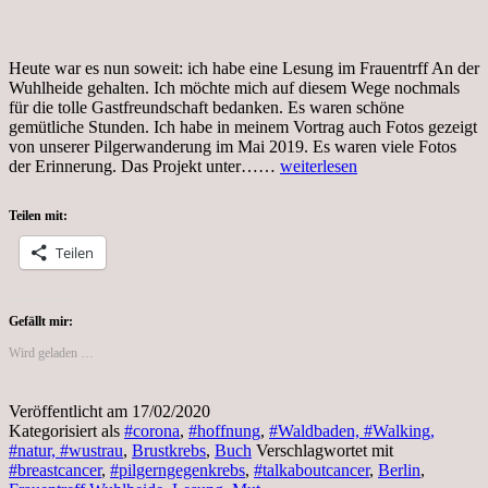
Heute war es nun soweit: ich habe eine Lesung im Frauentrff An der
Wuhlheide gehalten. Ich möchte mich auf diesem Wege nochmals
für die tolle Gastfreundschaft bedanken. Es waren schöne
gemütliche Stunden. Ich habe in meinem Vortrag auch Fotos gezeigt
von unserer Pilgerwanderung im Mai 2019. Es waren viele Fotos
Meine
der Erinnerung. Das Projekt unter……
weiterlesen
Lesung
im
Teilen mit:
Frauentreff
An
Teilen
der
Wuhlheide
Gefällt mir:
Wird geladen …
Veröffentlicht am
17/02/2020
Kategorisiert als
#corona
,
#hoffnung
,
#Waldbaden, #Walking,
#natur, #wustrau
,
Brustkrebs
,
Buch
Verschlagwortet mit
#breastcancer
,
#pilgerngegenkrebs
,
#talkaboutcancer
,
Berlin
,