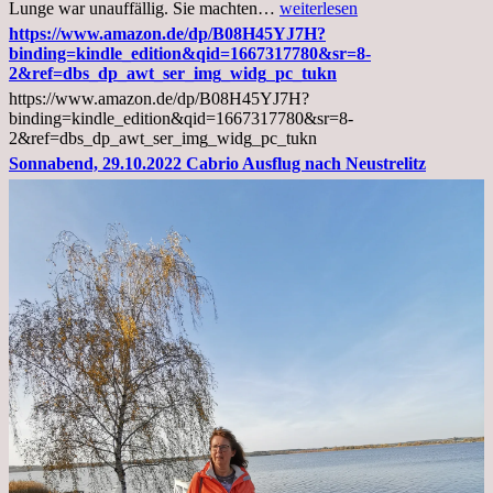
Mittwoch,
Lunge war unauffällig. Sie machten…
weiterlesen
02.11.2022,
https://www.amazon.de/dp/B08H45YJ7H?
Arztgespräch
binding=kindle_edition&qid=1667317780&sr=8-
und
2&ref=dbs_dp_awt_ser_img_widg_pc_tukn
Diagnose
https://www.amazon.de/dp/B08H45YJ7H?
Lebermetastasen
binding=kindle_edition&qid=1667317780&sr=8-
2&ref=dbs_dp_awt_ser_img_widg_pc_tukn
Sonnabend, 29.10.2022 Cabrio Ausflug nach Neustrelitz