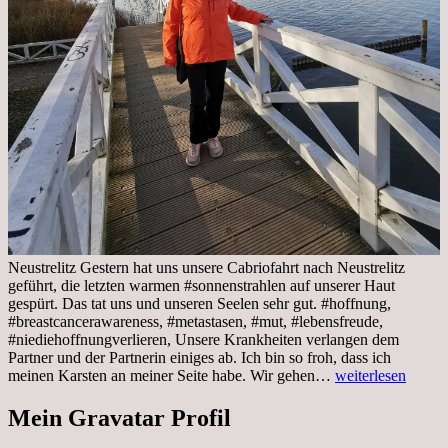
Neustrelitz Gestern hat uns unsere Cabriofahrt nach Neustrelitz
geführt, die letzten warmen #sonnenstrahlen auf unserer Haut
gespürt. Das tat uns und unseren Seelen sehr gut. #hoffnung,
#breastcancerawareness, #metastasen, #mut, #lebensfreude,
#niediehoffnungverlieren, Unsere Krankheiten verlangen dem
Partner und der Partnerin einiges ab. Ich bin so froh, dass ich
Sonnabend,
meinen Karsten an meiner Seite habe. Wir gehen…
weiterlesen
29.10.2022
Cabrio
Mein Gravatar Profil
Ausflug
nach