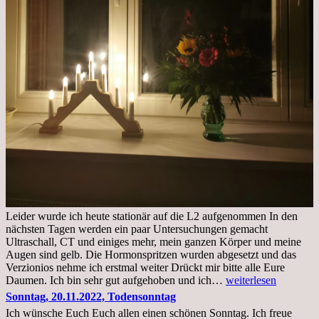
Leider wurde ich heute stationär auf die L2 aufgenommen In den
nächsten Tagen werden ein paar Untersuchungen gemacht
Ultraschall, CT und einiges mehr, mein ganzen Körper und meine
Augen sind gelb. Die Hormonspritzen wurden abgesetzt und das
Verzionios nehme ich erstmal weiter Drückt mir bitte alle Eure
Mittwoch.
Daumen. Ich bin sehr gut aufgehoben und ich…
weiterlesen
23.11.22,Liege
Sonntag, 20.11.2022, Todensonntag
im
Ich wünsche Euch Euch allen einen schönen Sonntag. Ich freue
Krankenhaus