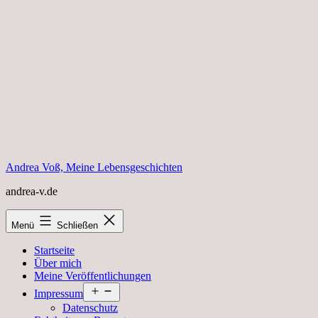
Zum
Inhalt
springen
Andrea Voß, Meine Lebensgeschichten
andrea-v.de
Menü
Schließen
Startseite
Über mich
Meine Veröffentlichungen
Menü
Impressum
öffnen
Datenschutz