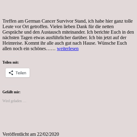
Treffen am German Cancer Survivor Stand, ich habe hier ganz tolle
Leute vor Ort getroffen. Vielen lieben Dank für die netten
Gespräche und den Austausch miteinander. Ich berichte Euch in den
nächsten Tagen etwas ausführlicher darüber. Ich bin jetzt auf der
Heimreise. Kommt ihr alle auch gut nach Hause. Wünsche Euch
9.
allen noch ein schönes……
weiterlesen
Krebsaktionstag
Gemeinsam
Teilen mit:
gegen
Krebs
Teilen
DKK
2020
Gefällt mir:
Wird geladen …
Veröffentlicht am
22/02/2020