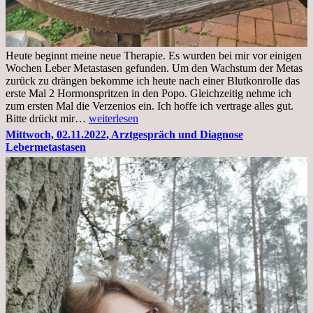
Heute beginnt meine neue Therapie. Es wurden bei mir vor einigen
Wochen Leber Metastasen gefunden. Um den Wachstum der Metas
zurück zu drängen bekomme ich heute nach einer Blutkonrolle das
erste Mal 2 Hormonspritzen in den Popo. Gleichzeitig nehme ich
zum ersten Mal die Verzenios ein. Ich hoffe ich vertrage alles gut.
Mittwoch,
Bitte drückt mir…
weiterlesen
09.11.2022
Mittwoch, 02.11.2022, Arztgespräch und Diagnose
Lebermetastasen