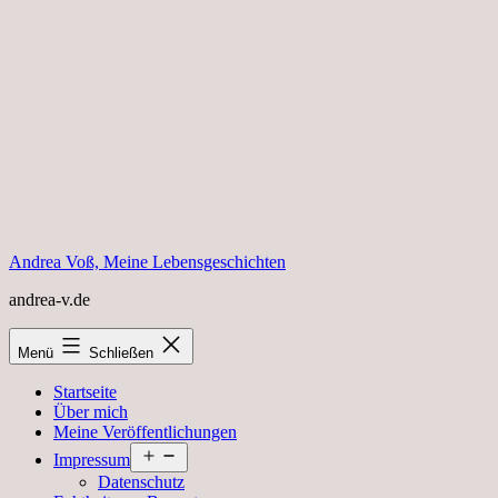
Zum
Inhalt
springen
Andrea Voß, Meine Lebensgeschichten
andrea-v.de
Menü
Schließen
Startseite
Über mich
Meine Veröffentlichungen
Menü
Impressum
öffnen
Datenschutz