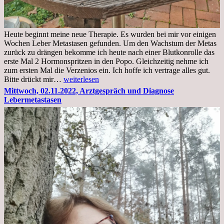
Heute beginnt meine neue Therapie. Es wurden bei mir vor einigen
Wochen Leber Metastasen gefunden. Um den Wachstum der Metas
zurück zu drängen bekomme ich heute nach einer Blutkonrolle das
erste Mal 2 Hormonspritzen in den Popo. Gleichzeitig nehme ich
zum ersten Mal die Verzenios ein. Ich hoffe ich vertrage alles gut.
Mittwoch,
Bitte drückt mir…
weiterlesen
09.11.2022
Mittwoch, 02.11.2022, Arztgespräch und Diagnose
Lebermetastasen