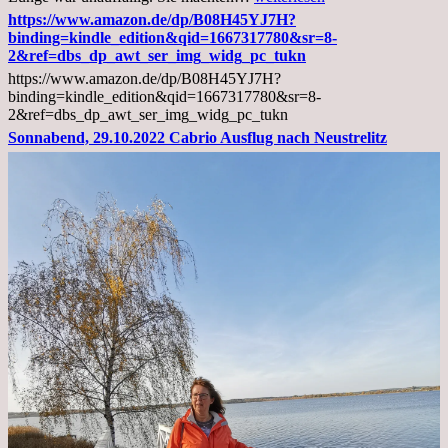
02.11.2022,
https://www.amazon.de/dp/B08H45YJ7H?
Arztgespräch
binding=kindle_edition&qid=1667317780&sr=8-
und
2&ref=dbs_dp_awt_ser_img_widg_pc_tukn
Diagnose
https://www.amazon.de/dp/B08H45YJ7H?
Lebermetastasen
binding=kindle_edition&qid=1667317780&sr=8-
2&ref=dbs_dp_awt_ser_img_widg_pc_tukn
Sonnabend, 29.10.2022 Cabrio Ausflug nach Neustrelitz