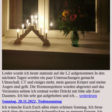
Leider wurde ich heute stationär auf die L2 aufgenommen In den
nächsten Tagen werden ein paar Untersuchungen gemacht
Ultraschall, CT und einiges mehr, mein ganzen Körper und meine
Augen sind gelb. Die Hormonspritzen wurden abgesetzt und das
Verzionios nehme ich erstmal weiter Drückt mir bitte alle Eure
Mittwoch.
Daumen. Ich bin sehr gut aufgehoben und ich…
weiterlesen
23.11.22,Liege
Sonntag, 20.11.2022, Todensonntag
im
Ich wünsche Euch Euch allen einen schönen Sonntag. Ich freue
Krankenhaus
mich über die tanzenden Schneeflocken an meinem Fenster. Ich