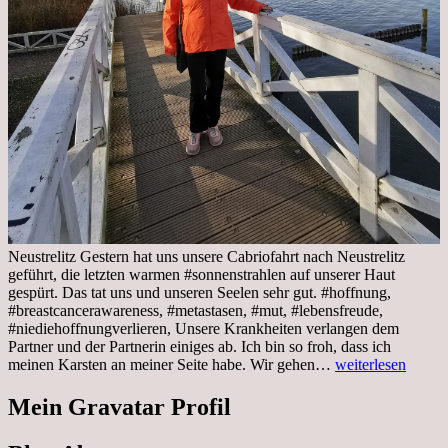
Neustrelitz Gestern hat uns unsere Cabriofahrt nach Neustrelitz
geführt, die letzten warmen #sonnenstrahlen auf unserer Haut
gespürt. Das tat uns und unseren Seelen sehr gut. #hoffnung,
#breastcancerawareness, #metastasen, #mut, #lebensfreude,
#niediehoffnungverlieren, Unsere Krankheiten verlangen dem
Partner und der Partnerin einiges ab. Ich bin so froh, dass ich
Sonnabend,
meinen Karsten an meiner Seite habe. Wir gehen…
weiterlesen
29.10.2022
Cabrio
Mein Gravatar Profil
Ausflug
nach