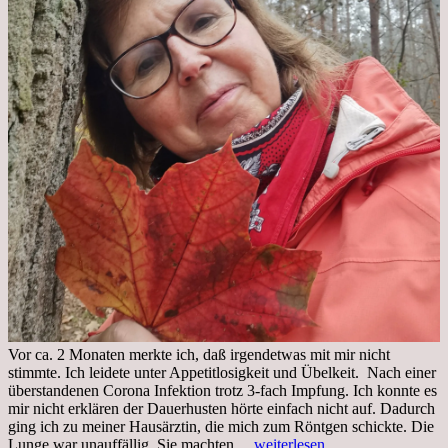
Vor ca. 2 Monaten merkte ich, daß irgendetwas mit mir nicht
stimmte. Ich leidete unter Appetitlosigkeit und Übelkeit. Nach einer
überstandenen Corona Infektion trotz 3-fach Impfung. Ich konnte es
mir nicht erklären der Dauerhusten hörte einfach nicht auf. Dadurch
ging ich zu meiner Hausärztin, die mich zum Röntgen schickte. Die
Mittwoch,
Lunge war unauffällig. Sie machten…
weiterlesen