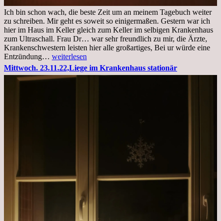
Ich bin schon wach, die beste Zeit um an meinem Tagebuch weiter
zu schreiben. Mir geht es soweit so einigermaßen. Gestern war ich
hier im Haus im Keller gleich zum Keller im selbigen Krankenhaus
zum Ultraschall. Frau Dr… war sehr freundlich zu mir, die Ärzte,
Krankenschwestern leisten hier alle großartiges, Bei ur würde eine
Freitag,
Entzündung…
weiterlesen
25.11.2022
Mittwoch. 23.11.22,Liege im Krankenhaus stationär
Kleines
Update
aus
dem
Krankenhaus