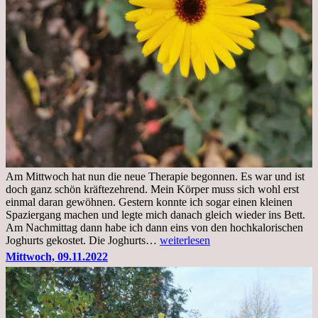
Am Mittwoch hat nun die neue Therapie begonnen. Es war und ist
doch ganz schön kräftezehrend. Mein Körper muss sich wohl erst
einmal daran gewöhnen. Gestern konnte ich sogar einen kleinen
Spaziergang machen und legte mich danach gleich wieder ins Bett.
Am Nachmittag dann habe ich dann eins von den hochkalorischen
Freitag,
Joghurts gekostet. Die Joghurts…
weiterlesen
11.11.2022,
Mittwoch, 09.11.2022
Therapie
Beginn
gut
überstanden