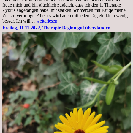
stationär
freue mich und bin glücklich zugleich, dass ich den 1. Therapie
Zyklus angefangen habe, mit starken Schmerzen mit Fatiqe meine
Zeit zu verbringe. Aber es wird auch mit jeden Tag ein klein wenig
Sonntag,
besser. Ich will…
weiterlesen
20.11.2022,
Freitag, 11.11.2022, Therapie Beginn gut überstanden
Todensonntag