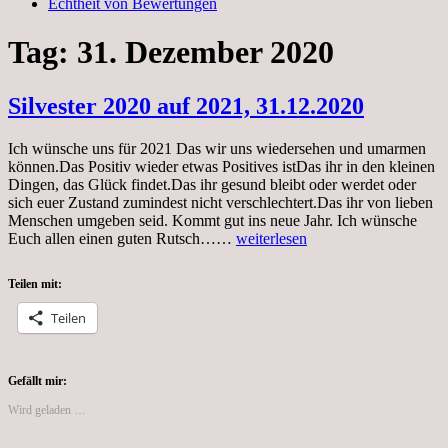
Echtheit von Bewertungen
Tag:
31. Dezember 2020
Silvester 2020 auf 2021, 31.12.2020
Ich wünsche uns für 2021 Das wir uns wiedersehen und umarmen
können.Das Positiv wieder etwas Positives istDas ihr in den kleinen
Dingen, das Glück findet.Das ihr gesund bleibt oder werdet oder
sich euer Zustand zumindest nicht verschlechtert.Das ihr von lieben
Menschen umgeben seid. Kommt gut ins neue Jahr. Ich wünsche
Silvester
Euch allen einen guten Rutsch……
weiterlesen
2020
auf
Teilen mit:
2021,
31.12.2020
Teilen
Gefällt mir:
Wird geladen …