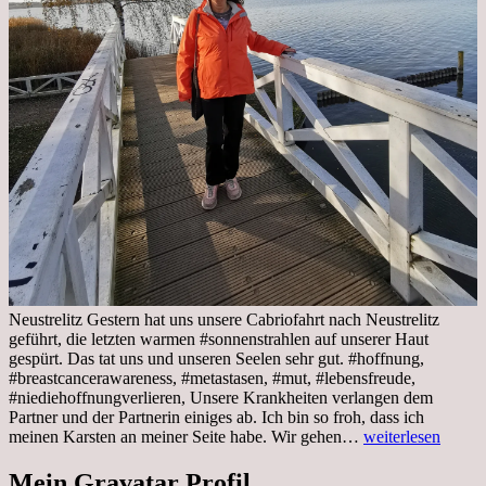
Neustrelitz Gestern hat uns unsere Cabriofahrt nach Neustrelitz
geführt, die letzten warmen #sonnenstrahlen auf unserer Haut
gespürt. Das tat uns und unseren Seelen sehr gut. #hoffnung,
#breastcancerawareness, #metastasen, #mut, #lebensfreude,
#niediehoffnungverlieren, Unsere Krankheiten verlangen dem
Partner und der Partnerin einiges ab. Ich bin so froh, dass ich
Sonnabend,
meinen Karsten an meiner Seite habe. Wir gehen…
weiterlesen
29.10.2022
Cabrio
Mein Gravatar Profil