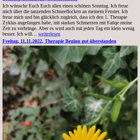
im
Ich wünsche Euch Euch allen einen schönen Sonntag. Ich freue
Krankenhaus
mich über die tanzenden Schneeflocken an meinem Fenster. Ich
stationär
freue mich und bin glücklich zugleich, dass ich den 1. Therapie
Zyklus angefangen habe, mit starken Schmerzen mit Fatiqe meine
Zeit zu verbringe. Aber es wird auch mit jeden Tag ein klein wenig
Sonntag,
besser. Ich will…
weiterlesen
20.11.2022,
Freitag, 11.11.2022, Therapie Beginn gut überstanden
Todensonntag