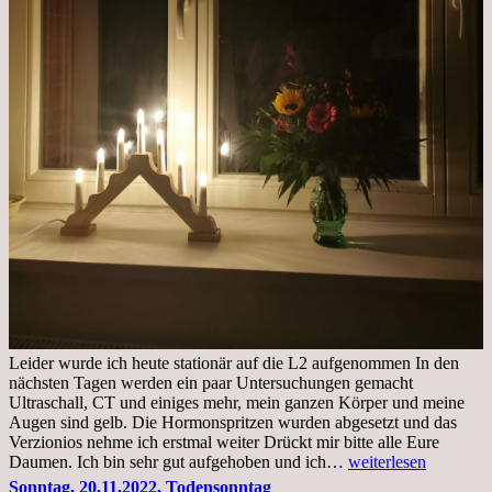
Leider wurde ich heute stationär auf die L2 aufgenommen In den
nächsten Tagen werden ein paar Untersuchungen gemacht
Ultraschall, CT und einiges mehr, mein ganzen Körper und meine
Augen sind gelb. Die Hormonspritzen wurden abgesetzt und das
Verzionios nehme ich erstmal weiter Drückt mir bitte alle Eure
Mittwoch.
Daumen. Ich bin sehr gut aufgehoben und ich…
weiterlesen
23.11.22,Liege
Sonntag, 20.11.2022, Todensonntag