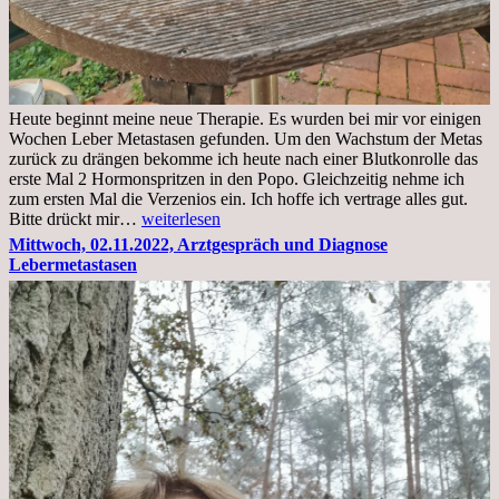
Heute beginnt meine neue Therapie. Es wurden bei mir vor einigen
Wochen Leber Metastasen gefunden. Um den Wachstum der Metas
zurück zu drängen bekomme ich heute nach einer Blutkonrolle das
erste Mal 2 Hormonspritzen in den Popo. Gleichzeitig nehme ich
zum ersten Mal die Verzenios ein. Ich hoffe ich vertrage alles gut.
Mittwoch,
Bitte drückt mir…
weiterlesen
09.11.2022
Mittwoch, 02.11.2022, Arztgespräch und Diagnose
Lebermetastasen