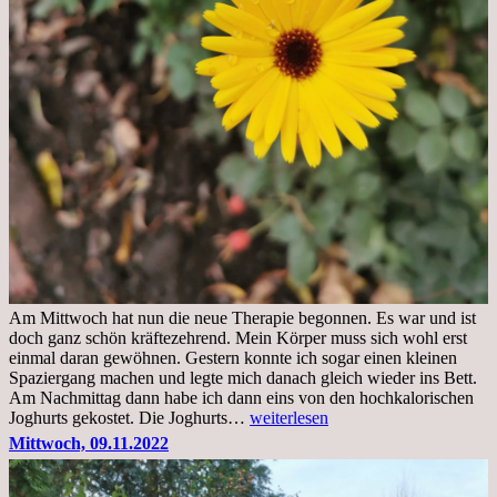
Am Mittwoch hat nun die neue Therapie begonnen. Es war und ist
doch ganz schön kräftezehrend. Mein Körper muss sich wohl erst
einmal daran gewöhnen. Gestern konnte ich sogar einen kleinen
Spaziergang machen und legte mich danach gleich wieder ins Bett.
Am Nachmittag dann habe ich dann eins von den hochkalorischen
Freitag,
Joghurts gekostet. Die Joghurts…
weiterlesen
11.11.2022,
Mittwoch, 09.11.2022
Therapie
Beginn
gut