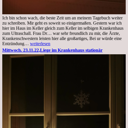
Ich bin schon wach, die beste Zeit um an meinem Tagebuch weiter
zu schreiben. Mir geht es soweit so einigermaßen. Gestern war ich
hier im Haus im Keller gleich zum Keller im selbigen Krankenhaus
zum Ultraschall. Frau Dr… war sehr freundlich zu mir, die Ärzte,
Krankenschwestern leisten hier alle großartiges, Bei ur würde eine
Freitag,
Entzündung…
weiterlesen
25.11.2022
Mittwoch. 23.11.22,Liege im Krankenhaus stationär
Kleines
Update
aus
dem
Krankenhaus