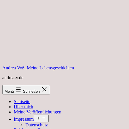
Zum
Inhalt
springen
Andrea Voß, Meine Lebensgeschichten
andrea-v.de
Menü
Schließen
Startseite
Über mich
Meine Veröffentlichungen
Menü
Impressum
öffnen
Datenschutz