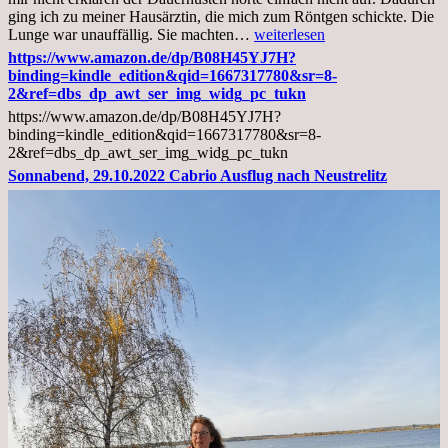
ging ich zu meiner Hausärztin, die mich zum Röntgen schickte. Die
Mittwoch,
Lunge war unauffällig. Sie machten…
weiterlesen
02.11.2022,
https://www.amazon.de/dp/B08H45YJ7H?
Arztgespräch
binding=kindle_edition&qid=1667317780&sr=8-
und
2&ref=dbs_dp_awt_ser_img_widg_pc_tukn
Diagnose
https://www.amazon.de/dp/B08H45YJ7H?
Lebermetastasen
binding=kindle_edition&qid=1667317780&sr=8-
2&ref=dbs_dp_awt_ser_img_widg_pc_tukn
Sonnabend, 29.10.2022 Cabrio Ausflug nach Neustrelitz