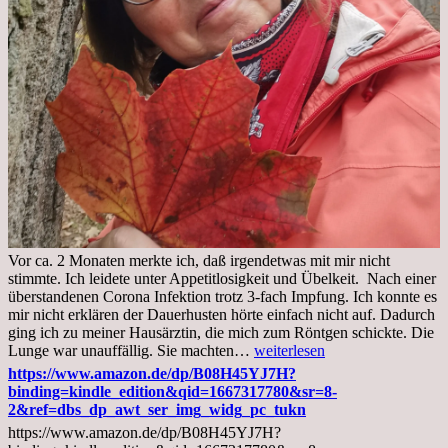
Vor ca. 2 Monaten merkte ich, daß irgendetwas mit mir nicht
stimmte. Ich leidete unter Appetitlosigkeit und Übelkeit. Nach einer
überstandenen Corona Infektion trotz 3-fach Impfung. Ich konnte es
mir nicht erklären der Dauerhusten hörte einfach nicht auf. Dadurch
ging ich zu meiner Hausärztin, die mich zum Röntgen schickte. Die
Mittwoch,
Lunge war unauffällig. Sie machten…
weiterlesen
02.11.2022,
https://www.amazon.de/dp/B08H45YJ7H?
Arztgespräch
binding=kindle_edition&qid=1667317780&sr=8-
und
2&ref=dbs_dp_awt_ser_img_widg_pc_tukn
Diagnose
https://www.amazon.de/dp/B08H45YJ7H?
Lebermetastasen