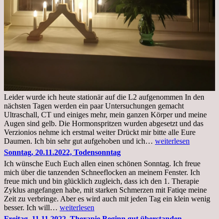
Leider wurde ich heute stationär auf die L2 aufgenommen In den
nächsten Tagen werden ein paar Untersuchungen gemacht
Ultraschall, CT und einiges mehr, mein ganzen Körper und meine
Augen sind gelb. Die Hormonspritzen wurden abgesetzt und das
Verzionios nehme ich erstmal weiter Drückt mir bitte alle Eure
Mittwoch.
Daumen. Ich bin sehr gut aufgehoben und ich…
weiterlesen
23.11.22,Liege
Sonntag, 20.11.2022, Todensonntag
im
Ich wünsche Euch Euch allen einen schönen Sonntag. Ich freue
Krankenhaus
mich über die tanzenden Schneeflocken an meinem Fenster. Ich
stationär
freue mich und bin glücklich zugleich, dass ich den 1. Therapie
Zyklus angefangen habe, mit starken Schmerzen mit Fatiqe meine
Zeit zu verbringe. Aber es wird auch mit jeden Tag ein klein wenig
Sonntag,
besser. Ich will…
weiterlesen
20.11.2022,
Freitag, 11.11.2022, Therapie Beginn gut überstanden