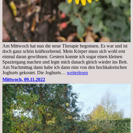
Am Mittwoch hat nun die neue Therapie begonnen. Es war und ist
doch ganz schön kräftezehrend. Mein Körper muss sich wohl erst
einmal daran gewöhnen. Gestern konnte ich sogar einen kleinen
Spaziergang machen und legte mich danach gleich wieder ins Bett.
Am Nachmittag dann habe ich dann eins von den hochkalorischen
Freitag,
Joghurts gekostet. Die Joghurts…
weiterlesen
11.11.2022,
Mittwoch, 09.11.2022
Therapie
Beginn
gut
überstanden