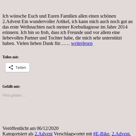
Ich wünsche Euch und Euren Familien allen einen schönen
2.Advent Ein wundervoller Artikel, ich kann mich auch noch gut an
das erste Weihnachten nach meiner Krebsdiagnose im Jahre 2014
erinnern. Ich bin so froh, dass ich Freunde und vor allem eine
liebevollen Partner und Tochter habe, die mich sehr unterstützt
2.Advent,
haben. Vielen lieben Dank für……
weiterlesen
Nikolaus
2020
Teilen mit:
Teilen
Gefällt mir:
Wird geladen …
Veröffentlicht am
06/12/2020
Kategorisiert als
2.Advent
Verschlagwortet mit
#E-Bike
,
2.Advent
,