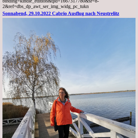
binding=kindle_edition&qid=1667317780&sr=8-
2&ref=dbs_dp_awt_ser_img_widg_pc_tukn
Sonnabend, 29.10.2022 Cabrio Ausflug nach Neustrelitz