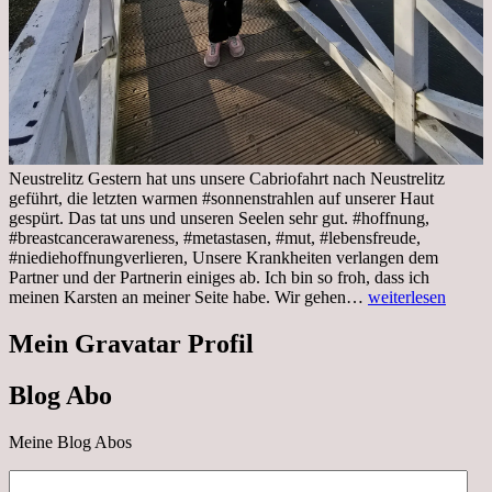
Neustrelitz Gestern hat uns unsere Cabriofahrt nach Neustrelitz
geführt, die letzten warmen #sonnenstrahlen auf unserer Haut
gespürt. Das tat uns und unseren Seelen sehr gut. #hoffnung,
#breastcancerawareness, #metastasen, #mut, #lebensfreude,
#niediehoffnungverlieren, Unsere Krankheiten verlangen dem
Partner und der Partnerin einiges ab. Ich bin so froh, dass ich
Sonnabend,
meinen Karsten an meiner Seite habe. Wir gehen…
weiterlesen
29.10.2022
Cabrio
Mein Gravatar Profil
Ausflug
nach
Blog Abo
Neustrelitz
Meine Blog Abos
E-