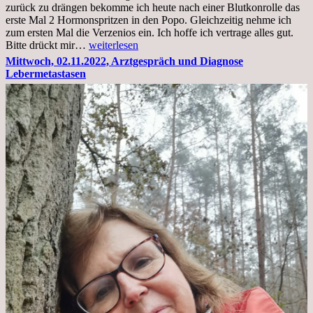
zurück zu drängen bekomme ich heute nach einer Blutkonrolle das
erste Mal 2 Hormonspritzen in den Popo. Gleichzeitig nehme ich
zum ersten Mal die Verzenios ein. Ich hoffe ich vertrage alles gut.
Mittwoch,
Bitte drückt mir…
weiterlesen
09.11.2022
Mittwoch, 02.11.2022, Arztgespräch und Diagnose
Lebermetastasen