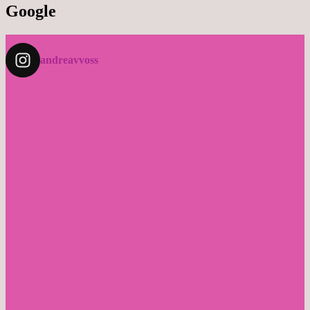
Google
andreavvoss