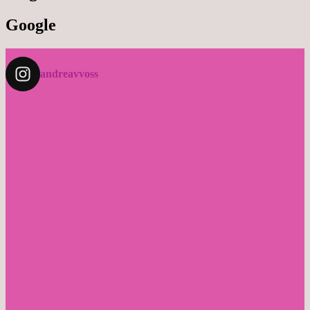
Google
andreavvoss