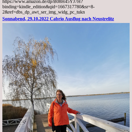
https://www.amazon.de/dp/B08H45YJ7H?
Lebermetastasen
binding=kindle_edition&qid=1667317780&sr=8-
2&ref=dbs_dp_awt_ser_img_widg_pc_tukn
Sonnabend, 29.10.2022 Cabrio Ausflug nach Neustrelitz