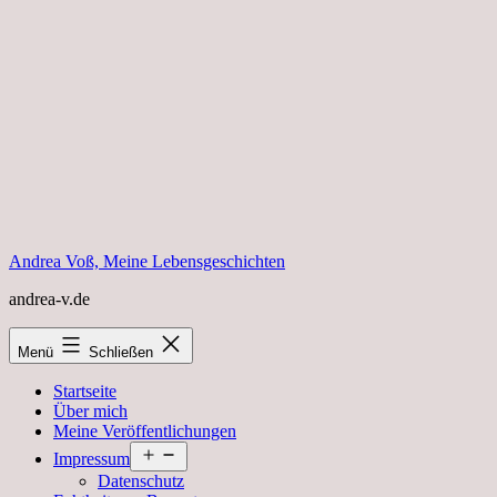
Zum
Inhalt
springen
Andrea Voß, Meine Lebensgeschichten
andrea-v.de
Menü
Schließen
Startseite
Über mich
Meine Veröffentlichungen
Menü
Impressum
öffnen
Datenschutz