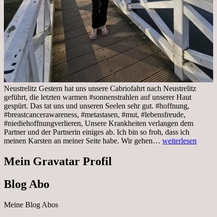
Neustrelitz Gestern hat uns unsere Cabriofahrt nach Neustrelitz
geführt, die letzten warmen #sonnenstrahlen auf unserer Haut
gespürt. Das tat uns und unseren Seelen sehr gut. #hoffnung,
#breastcancerawareness, #metastasen, #mut, #lebensfreude,
#niediehoffnungverlieren, Unsere Krankheiten verlangen dem
Partner und der Partnerin einiges ab. Ich bin so froh, dass ich
Sonnabend,
meinen Karsten an meiner Seite habe. Wir gehen…
weiterlesen
29.10.2022
Cabrio
Mein Gravatar Profil
Ausflug
nach
Blog Abo
Neustrelitz
Meine Blog Abos