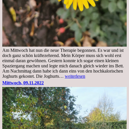
Am Mittwoch hat nun die neue Therapie begonnen. Es war und ist
doch ganz schön kräftezehrend. Mein Körper muss sich wohl erst
einmal daran gewöhnen. Gestern konnte ich sogar einen kleinen
Spaziergang machen und legte mich danach gleich wieder ins Bett.
Am Nachmittag dann habe ich dann eins von den hochkalorischen
Freitag,
Joghurts gekostet. Die Joghurts…
weiterlesen
11.11.2022,
Mittwoch, 09.11.2022
Therapie
Beginn
gut
überstanden