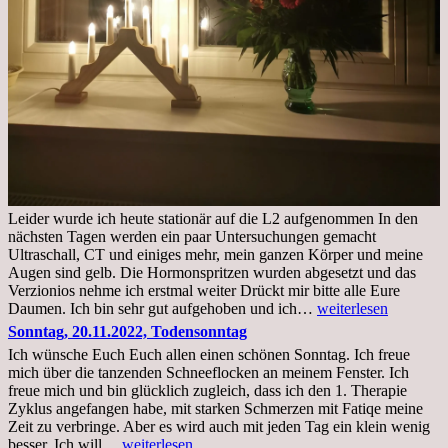
Leider wurde ich heute stationär auf die L2 aufgenommen In den
nächsten Tagen werden ein paar Untersuchungen gemacht
Ultraschall, CT und einiges mehr, mein ganzen Körper und meine
Augen sind gelb. Die Hormonspritzen wurden abgesetzt und das
Verzionios nehme ich erstmal weiter Drückt mir bitte alle Eure
Mittwoch.
Daumen. Ich bin sehr gut aufgehoben und ich…
weiterlesen
23.11.22,Liege
Sonntag, 20.11.2022, Todensonntag
im
Ich wünsche Euch Euch allen einen schönen Sonntag. Ich freue
Krankenhaus
mich über die tanzenden Schneeflocken an meinem Fenster. Ich
stationär
freue mich und bin glücklich zugleich, dass ich den 1. Therapie
Zyklus angefangen habe, mit starken Schmerzen mit Fatiqe meine
Zeit zu verbringe. Aber es wird auch mit jeden Tag ein klein wenig
Sonntag,
besser. Ich will…
weiterlesen