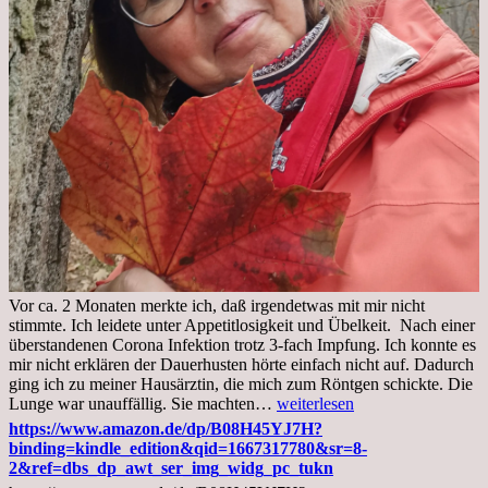
Vor ca. 2 Monaten merkte ich, daß irgendetwas mit mir nicht
stimmte. Ich leidete unter Appetitlosigkeit und Übelkeit. Nach einer
überstandenen Corona Infektion trotz 3-fach Impfung. Ich konnte es
mir nicht erklären der Dauerhusten hörte einfach nicht auf. Dadurch
ging ich zu meiner Hausärztin, die mich zum Röntgen schickte. Die
Mittwoch,
Lunge war unauffällig. Sie machten…
weiterlesen
02.11.2022,
https://www.amazon.de/dp/B08H45YJ7H?
Arztgespräch
binding=kindle_edition&qid=1667317780&sr=8-
und
2&ref=dbs_dp_awt_ser_img_widg_pc_tukn
Diagnose