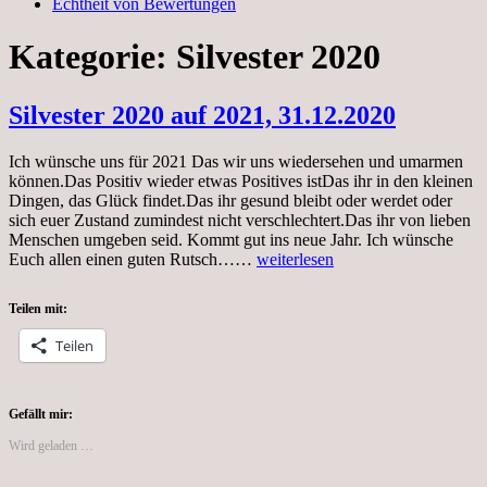
Echtheit von Bewertungen
Kategorie:
Silvester 2020
Silvester 2020 auf 2021, 31.12.2020
Ich wünsche uns für 2021 Das wir uns wiedersehen und umarmen
können.Das Positiv wieder etwas Positives istDas ihr in den kleinen
Dingen, das Glück findet.Das ihr gesund bleibt oder werdet oder
sich euer Zustand zumindest nicht verschlechtert.Das ihr von lieben
Menschen umgeben seid. Kommt gut ins neue Jahr. Ich wünsche
Silvester
Euch allen einen guten Rutsch……
weiterlesen
2020
auf
Teilen mit:
2021,
31.12.2020
Teilen
Gefällt mir:
Wird geladen …