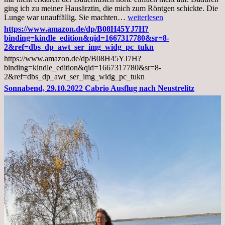
ging ich zu meiner Hausärztin, die mich zum Röntgen schickte. Die
Mittwoch,
Lunge war unauffällig. Sie machten…
weiterlesen
02.11.2022,
https://www.amazon.de/dp/B08H45YJ7H?
Arztgespräch
binding=kindle_edition&qid=1667317780&sr=8-
und
2&ref=dbs_dp_awt_ser_img_widg_pc_tukn
Diagnose
https://www.amazon.de/dp/B08H45YJ7H?
Lebermetastasen
binding=kindle_edition&qid=1667317780&sr=8-
2&ref=dbs_dp_awt_ser_img_widg_pc_tukn
Sonnabend, 29.10.2022 Cabrio Ausflug nach Neustrelitz