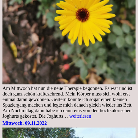
Am Mittwoch hat nun die neue Therapie begonnen. Es war und ist
doch ganz schön kräftezehrend. Mein Körper muss sich wohl erst
einmal daran gewöhnen. Gestern konnte ich sogar einen kleinen
Spaziergang machen und legte mich danach gleich wieder ins Bett.
Am Nachmittag dann habe ich dann eins von den hochkalorischen
Freitag,
Joghurts gekostet. Die Joghurts…
weiterlesen
11.11.2022,
Mittwoch, 09.11.2022
Therapie
Beginn
gut