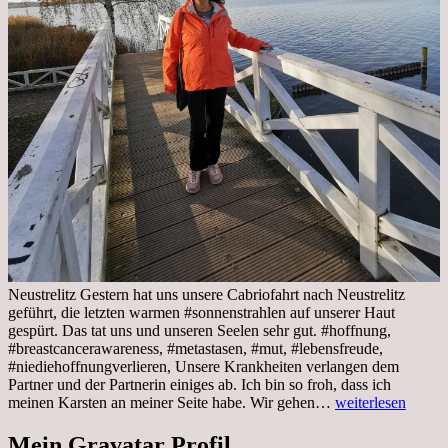
Neustrelitz Gestern hat uns unsere Cabriofahrt nach Neustrelitz
geführt, die letzten warmen #sonnenstrahlen auf unserer Haut
gespürt. Das tat uns und unseren Seelen sehr gut. #hoffnung,
#breastcancerawareness, #metastasen, #mut, #lebensfreude,
#niediehoffnungverlieren, Unsere Krankheiten verlangen dem
Partner und der Partnerin einiges ab. Ich bin so froh, dass ich
Sonnabend,
meinen Karsten an meiner Seite habe. Wir gehen…
weiterlesen
29.10.2022
Cabrio
Mein Gravatar Profil