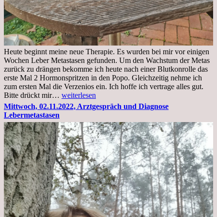
Heute beginnt meine neue Therapie. Es wurden bei mir vor einigen
Wochen Leber Metastasen gefunden. Um den Wachstum der Metas
zurück zu drängen bekomme ich heute nach einer Blutkonrolle das
erste Mal 2 Hormonspritzen in den Popo. Gleichzeitig nehme ich
zum ersten Mal die Verzenios ein. Ich hoffe ich vertrage alles gut.
Mittwoch,
Bitte drückt mir…
weiterlesen
09.11.2022
Mittwoch, 02.11.2022, Arztgespräch und Diagnose
Lebermetastasen