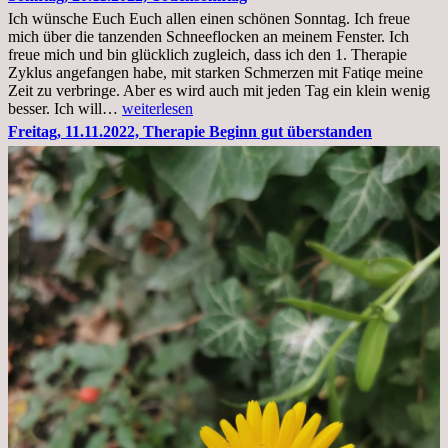
im
Ich wünsche Euch Euch allen einen schönen Sonntag. Ich freue
Krankenhaus
mich über die tanzenden Schneeflocken an meinem Fenster. Ich
stationär
freue mich und bin glücklich zugleich, dass ich den 1. Therapie
Zyklus angefangen habe, mit starken Schmerzen mit Fatiqe meine
Zeit zu verbringe. Aber es wird auch mit jeden Tag ein klein wenig
Sonntag,
besser. Ich will…
weiterlesen
20.11.2022,
Freitag, 11.11.2022, Therapie Beginn gut überstanden
Todensonntag