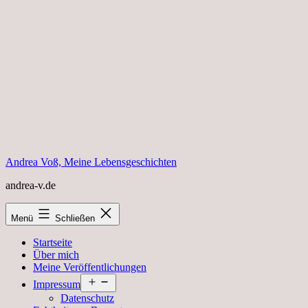
Zum
Inhalt
springen
Andrea Voß, Meine Lebensgeschichten
andrea-v.de
Menü
Schließen
Startseite
Über mich
Meine Veröffentlichungen
Menü
Impressum
öffnen
Datenschutz