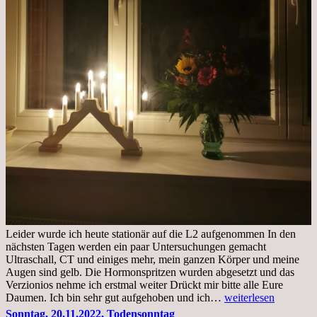
Leider wurde ich heute stationär auf die L2 aufgenommen In den
nächsten Tagen werden ein paar Untersuchungen gemacht
Ultraschall, CT und einiges mehr, mein ganzen Körper und meine
Augen sind gelb. Die Hormonspritzen wurden abgesetzt und das
Verzionios nehme ich erstmal weiter Drückt mir bitte alle Eure
Mittwoch.
Daumen. Ich bin sehr gut aufgehoben und ich…
weiterlesen
23.11.22,Liege
Sonntag, 20.11.2022, Todensonntag