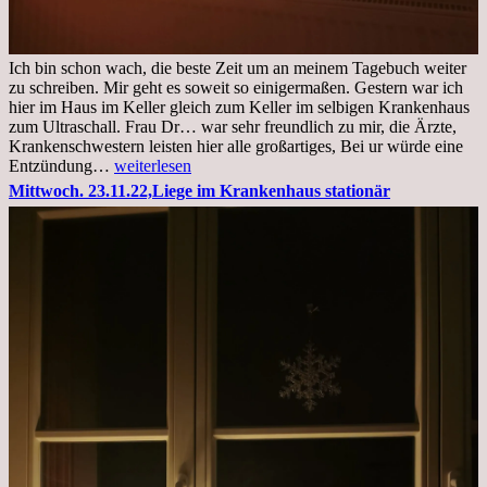
Ich bin schon wach, die beste Zeit um an meinem Tagebuch weiter
zu schreiben. Mir geht es soweit so einigermaßen. Gestern war ich
hier im Haus im Keller gleich zum Keller im selbigen Krankenhaus
zum Ultraschall. Frau Dr… war sehr freundlich zu mir, die Ärzte,
Krankenschwestern leisten hier alle großartiges, Bei ur würde eine
Freitag,
Entzündung…
weiterlesen
25.11.2022
Mittwoch. 23.11.22,Liege im Krankenhaus stationär
Kleines
Update
aus
dem
Krankenhaus