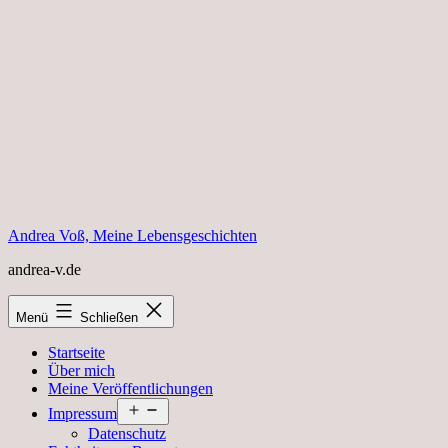
Zum
Inhalt
springen
Andrea Voß, Meine Lebensgeschichten
andrea-v.de
Menü
Schließen
Startseite
Über mich
Meine Veröffentlichungen
Menü
Impressum
öffnen
Datenschutz