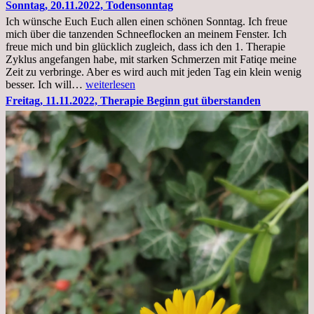
23.11.22,Liege
Sonntag, 20.11.2022, Todensonntag
im
Ich wünsche Euch Euch allen einen schönen Sonntag. Ich freue
Krankenhaus
mich über die tanzenden Schneeflocken an meinem Fenster. Ich
stationär
freue mich und bin glücklich zugleich, dass ich den 1. Therapie
Zyklus angefangen habe, mit starken Schmerzen mit Fatiqe meine
Zeit zu verbringe. Aber es wird auch mit jeden Tag ein klein wenig
Sonntag,
besser. Ich will…
weiterlesen
20.11.2022,
Freitag, 11.11.2022, Therapie Beginn gut überstanden
Todensonntag