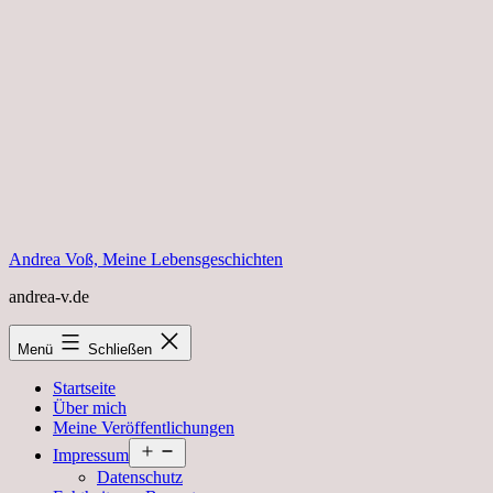
Zum
Inhalt
springen
Andrea Voß, Meine Lebensgeschichten
andrea-v.de
Menü
Schließen
Startseite
Über mich
Meine Veröffentlichungen
Menü
Impressum
öffnen
Datenschutz