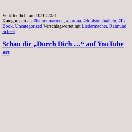
Veröffentlicht am
10/01/2021
Kategorisiert als
#baumumarmen
,
#corona
,
#dubistnichtallein
,
#E-
Book
,
Uncategorized
Verschlagwortet mit
Liedermacher
,
Raimund
Scheel
Schau dir „Durch Dich …“ auf YouTube
an