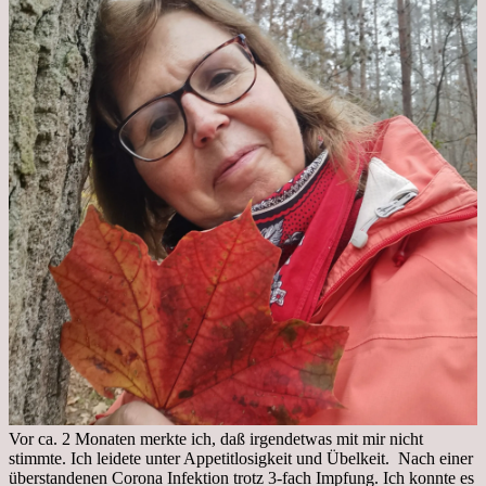
Vor ca. 2 Monaten merkte ich, daß irgendetwas mit mir nicht
stimmte. Ich leidete unter Appetitlosigkeit und Übelkeit. Nach einer
überstandenen Corona Infektion trotz 3-fach Impfung. Ich konnte es