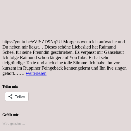
https://youtu.be/eVfSZD9Nq2U Morgens wenn ich aufwache und
Du neben mir liegst… Dieses schöne Liebeslied hat Raimund
Scheel für seine Freundin geschrieben. Es verpasst mir Gänsehaut
Ich folge Raimund schon länger auf YouTube. Er hat sehr
tiefgründige Texte und auch eine tolle Stimme. Ich habe ihn vor
kurzem im Ruppiner Feingebäck kennengelernt und Ihn live singen
Schau
gehört.……
weiterlesen
dir
„Durch
Teilen mit:
Dich
…“
Teilen
auf
YouTube
an
Gefällt mir:
Wird geladen …