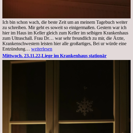
Ich bin schon wach, die beste Zeit um an meinem Tagebuch weiter
zu schreiben. Mir geht es soweit so einigermaßen. Gestern war ich
hier im Haus im Keller gleich zum Keller im selbigen Krankenhaus
zum Ultraschall. Frau Dr… war sehr freundlich zu mir, die Ärzte,
Krankenschwestern leisten hier alle großartiges, Bei ur würde eine
Freitag,
Entzündung…
weiterlesen
25.11.2022
Mittwoch. 23.11.22,Liege im Krankenhaus stationär
Kleines
Update
aus
dem
Krankenhaus