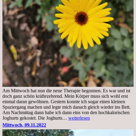
Am Mittwoch hat nun die neue Therapie begonnen. Es war und ist
doch ganz schön kräftezehrend. Mein Körper muss sich wohl erst
einmal daran gewöhnen. Gestern konnte ich sogar einen kleinen
Spaziergang machen und legte mich danach gleich wieder ins Bett.
Am Nachmittag dann habe ich dann eins von den hochkalorischen
Freitag,
Joghurts gekostet. Die Joghurts…
weiterlesen
11.11.2022,
Mittwoch, 09.11.2022
Therapie
Beginn