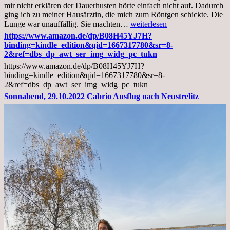
mir nicht erklären der Dauerhusten hörte einfach nicht auf. Dadurch
ging ich zu meiner Hausärztin, die mich zum Röntgen schickte. Die
Mittwoch,
Lunge war unauffällig. Sie machten…
weiterlesen
02.11.2022,
https://www.amazon.de/dp/B08H45YJ7H?
Arztgespräch
binding=kindle_edition&qid=1667317780&sr=8-
und
2&ref=dbs_dp_awt_ser_img_widg_pc_tukn
Diagnose
https://www.amazon.de/dp/B08H45YJ7H?
Lebermetastasen
binding=kindle_edition&qid=1667317780&sr=8-
2&ref=dbs_dp_awt_ser_img_widg_pc_tukn
Sonnabend, 29.10.2022 Cabrio Ausflug nach Neustrelitz