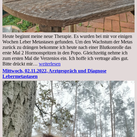
Heute beginnt meine neue Therapie. Es wurden bei mir vor einigen
Wochen Leber Metastasen gefunden. Um den Wachstum der Metas
zurück zu drängen bekomme ich heute nach einer Blutkonrolle das
erste Mal 2 Hormonspritzen in den Popo. Gleichzeitig nehme ich
zum ersten Mal die Verzenios ein. Ich hoffe ich vertrage alles gut.
Mittwoch,
Bitte drückt mir…
weiterlesen
09.11.2022
Mittwoch, 02.11.2022, Arztgespräch und Diagnose
Lebermetastasen