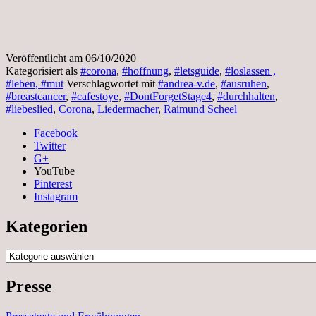
Veröffentlicht am
06/10/2020
Kategorisiert als
#corona
,
#hoffnung
,
#letsguide
,
#loslassen ,
#leben, #mut
Verschlagwortet mit
#andrea-v.de
,
#ausruhen
,
#breastcancer
,
#cafestoye
,
#DontForgetStage4
,
#durchhalten
,
#liebeslied
,
Corona
,
Liedermacher
,
Raimund Scheel
Facebook
Twitter
G+
YouTube
Pinterest
Instagram
Kategorien
Kategorien
Presse