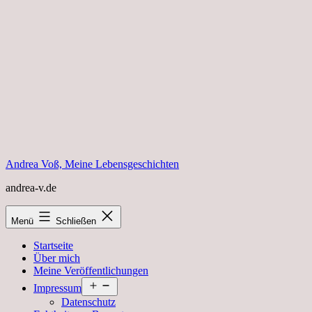
Zum
Inhalt
springen
Andrea Voß, Meine Lebensgeschichten
andrea-v.de
Menü
Schließen
Startseite
Über mich
Meine Veröffentlichungen
Menü
Impressum
öffnen
Datenschutz