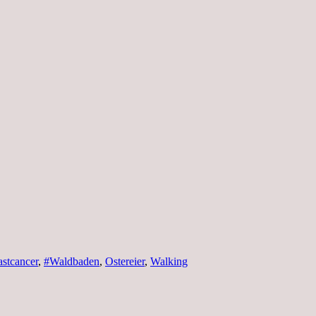
astcancer
,
#Waldbaden
,
Ostereier
,
Walking