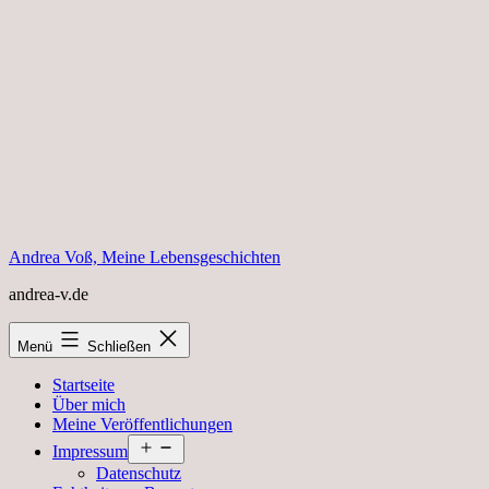
Zum
Inhalt
springen
Andrea Voß, Meine Lebensgeschichten
andrea-v.de
Menü
Schließen
Startseite
Über mich
Meine Veröffentlichungen
Menü
Impressum
öffnen
Datenschutz