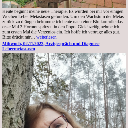
Heute beginnt meine neue Therapie. Es wurden bei mir vor einigen
Wochen Leber Metastasen gefunden. Um den Wachstum der Metas
zurück zu drängen bekomme ich heute nach einer Blutkonrolle das
erste Mal 2 Hormonspritzen in den Popo. Gleichzeitig nehme ich
zum ersten Mal die Verzenios ein. Ich hoffe ich vertrage alles gut.
Mittwoch,
Bitte drückt mir…
weiterlesen
09.11.2022
Mittwoch, 02.11.2022, Arztgespräch und Diagnose
Lebermetastasen