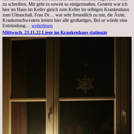
zu schreiben. Mir geht es soweit so einigermaßen. Gestern war ich
hier im Haus im Keller gleich zum Keller im selbigen Krankenhaus
zum Ultraschall. Frau Dr… war sehr freundlich zu mir, die Ärzte,
Krankenschwestern leisten hier alle großartiges, Bei ur würde eine
Freitag,
Entzündung…
weiterlesen
25.11.2022
Mittwoch. 23.11.22,Liege im Krankenhaus stationär
Kleines
Update
aus
dem
Krankenhaus