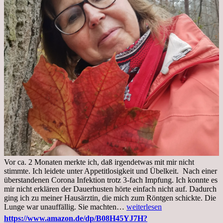
Vor ca. 2 Monaten merkte ich, daß irgendetwas mit mir nicht
stimmte. Ich leidete unter Appetitlosigkeit und Übelkeit. Nach einer
überstandenen Corona Infektion trotz 3-fach Impfung. Ich konnte es
mir nicht erklären der Dauerhusten hörte einfach nicht auf. Dadurch
ging ich zu meiner Hausärztin, die mich zum Röntgen schickte. Die
Mittwoch,
Lunge war unauffällig. Sie machten…
weiterlesen
02.11.2022,
https://www.amazon.de/dp/B08H45YJ7H?