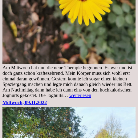
Am Mittwoch hat nun die neue Therapie begonnen. Es war und ist
doch ganz schön kräftezehrend. Mein Körper muss sich wohl erst
einmal daran gewöhnen. Gestern konnte ich sogar einen kleinen
Spaziergang machen und legte mich danach gleich wieder ins Bett.
Am Nachmittag dann habe ich dann eins von den hochkalorischen
Freitag,
Joghurts gekostet. Die Joghurts…
weiterlesen
11.11.2022,
Mittwoch, 09.11.2022
Therapie
Beginn
gut
überstanden