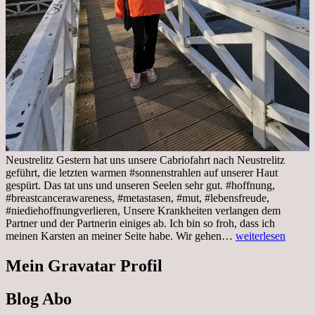
Neustrelitz Gestern hat uns unsere Cabriofahrt nach Neustrelitz
geführt, die letzten warmen #sonnenstrahlen auf unserer Haut
gespürt. Das tat uns und unseren Seelen sehr gut. #hoffnung,
#breastcancerawareness, #metastasen, #mut, #lebensfreude,
#niediehoffnungverlieren, Unsere Krankheiten verlangen dem
Partner und der Partnerin einiges ab. Ich bin so froh, dass ich
Sonnabend,
meinen Karsten an meiner Seite habe. Wir gehen…
weiterlesen
29.10.2022
Cabrio
Mein Gravatar Profil
Ausflug
nach
Blog Abo
Neustrelitz