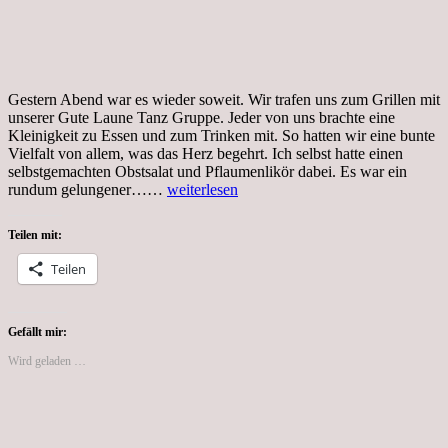
Gestern Abend war es wieder soweit. Wir trafen uns zum Grillen mit
unserer Gute Laune Tanz Gruppe. Jeder von uns brachte eine
Kleinigkeit zu Essen und zum Trinken mit. So hatten wir eine bunte
Vielfalt von allem, was das Herz begehrt. Ich selbst hatte einen
selbstgemachten Obstsalat und Pflaumenlikör dabei. Es war ein
Tag
rundum gelungener……
weiterlesen
145,
Coronakrise,
Teilen mit:
Grillen
mit
Teilen
den
Gute
Laune
Tänzern
Gefällt mir:
Wird geladen …