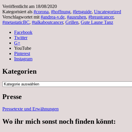
Veröffentlicht am
18/08/2020
Kategorisiert als
#corona
,
#hoffnung
,
#letsguide
,
Uncategorized
Verschlagwortet mit
#andrea-v.de
,
#ausruhen
,
#breastcancer
,
#metastaticBC
,
#talkaboutcancer
,
Grillen
,
Gute Laune Tanz
Facebook
Twitter
G+
YouTube
Pinterest
Instagram
Kategorien
Kategorien
Presse
Pressetexte und Erwähnungen
Wo ihr mich sonst noch finden könnt: