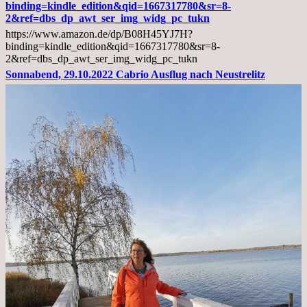
Arztgespräch
binding=kindle_edition&qid=1667317780&sr=8-
und
2&ref=dbs_dp_awt_ser_img_widg_pc_tukn
Diagnose
https://www.amazon.de/dp/B08H45YJ7H?
Lebermetastasen
binding=kindle_edition&qid=1667317780&sr=8-
2&ref=dbs_dp_awt_ser_img_widg_pc_tukn
Sonnabend, 29.10.2022 Cabrio Ausflug nach Neustrelitz