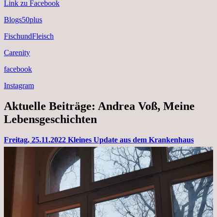
Link zu Facebook
Blogs50plus
FischundFleisch
Carenity
facebook
Instagram
Aktuelle Beiträge: Andrea Voß, Meine
Lebensgeschichten
Freitag, 25.11.2022 Kleines Update aus dem Krankenhaus