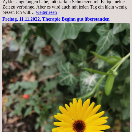
Zyklus angefangen habe, mit starken Schmerzen mit Fatiqe meine
Zeit zu verbringe. Aber es wird auch mit jeden Tag ein klein wenig
Sonntag,
besser. Ich will…
weiterlesen
20.11.2022,
Freitag, 11.11.2022, Therapie Beginn gut überstanden
Todensonntag