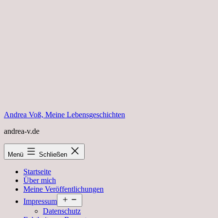
Zum
Inhalt
springen
Andrea Voß, Meine Lebensgeschichten
andrea-v.de
Menü
Schließen
Startseite
Über mich
Meine Veröffentlichungen
Menü
Impressum
öffnen
Datenschutz