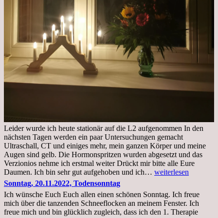
Leider wurde ich heute stationär auf die L2 aufgenommen In den
nächsten Tagen werden ein paar Untersuchungen gemacht
Ultraschall, CT und einiges mehr, mein ganzen Körper und meine
Augen sind gelb. Die Hormonspritzen wurden abgesetzt und das
Verzionios nehme ich erstmal weiter Drückt mir bitte alle Eure
Mittwoch.
Daumen. Ich bin sehr gut aufgehoben und ich…
weiterlesen
23.11.22,Liege
Sonntag, 20.11.2022, Todensonntag
im
Ich wünsche Euch Euch allen einen schönen Sonntag. Ich freue
Krankenhaus
mich über die tanzenden Schneeflocken an meinem Fenster. Ich
stationär
freue mich und bin glücklich zugleich, dass ich den 1. Therapie