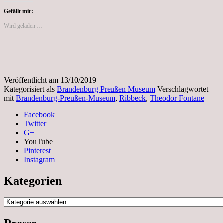
Freundeskreis
vom
Gefällt mir:
Brandenburg
Wird geladen …
Preussen
Museum
Veröffentlicht am
13/10/2019
Kategorisiert als
Brandenburg Preußen Museum
Verschlagwortet
mit
Brandenburg-Preußen-Museum
,
Ribbeck
,
Theodor Fontane
Facebook
Twitter
G+
YouTube
Pinterest
Instagram
Kategorien
Kategorien