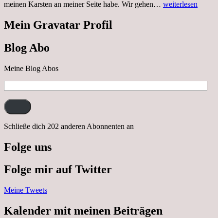
Sonnabend,
meinen Karsten an meiner Seite habe. Wir gehen…
weiterlesen
29.10.2022
Cabrio
Mein Gravatar Profil
Ausflug
nach
Blog Abo
Neustrelitz
Meine Blog Abos
E-
Mail-
Adresse:
Schließe dich 202 anderen Abonnenten an
Folge uns
Folge mir auf Twitter
Meine Tweets
Kalender mit meinen Beiträgen