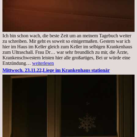
Ich bin schon wach, die beste Zeit um an meinem Tagebuch weiter
zu schreiben. Mir geht es soweit so einigermaßen. Gestern war ich
hier im Haus im Keller gleich zum Keller im selbigen Krankenhaus
zum Ultraschall. Frau Dr… war sehr freundlich zu mir, die Ärzte,
Krankenschwestern leisten hier alle großartiges, Bei ur würde eine
Freitag,
Entzündung…
weiterlesen
25.11.2022
Mittwoch. 23.11.22,Liege im Krankenhaus stationär
Kleines
Update
aus
dem
Krankenhaus