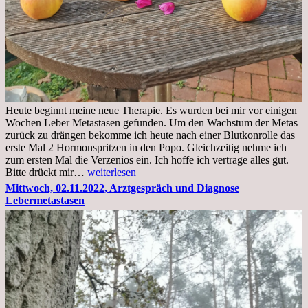
Heute beginnt meine neue Therapie. Es wurden bei mir vor einigen
Wochen Leber Metastasen gefunden. Um den Wachstum der Metas
zurück zu drängen bekomme ich heute nach einer Blutkonrolle das
erste Mal 2 Hormonspritzen in den Popo. Gleichzeitig nehme ich
zum ersten Mal die Verzenios ein. Ich hoffe ich vertrage alles gut.
Mittwoch,
Bitte drückt mir…
weiterlesen
09.11.2022
Mittwoch, 02.11.2022, Arztgespräch und Diagnose
Lebermetastasen