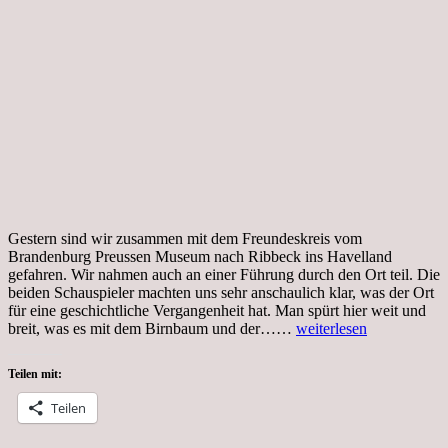
Gestern sind wir zusammen mit dem Freundeskreis vom
Brandenburg Preussen Museum nach Ribbeck ins Havelland
gefahren. Wir nahmen auch an einer Führung durch den Ort teil. Die
beiden Schauspieler machten uns sehr anschaulich klar, was der Ort
für eine geschichtliche Vergangenheit hat. Man spürt hier weit und
Ausflug
breit, was es mit dem Birnbaum und der……
weiterlesen
nach
Ribbeck
Teilen mit:
ins
Havelland
Teilen
mit
dem