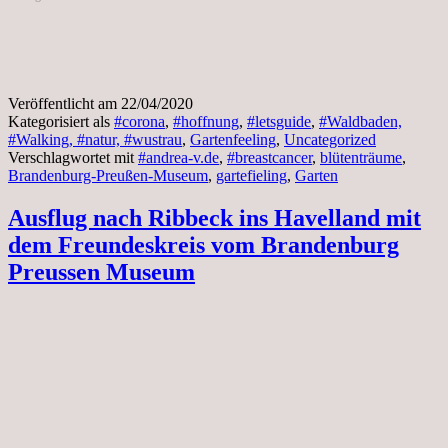
Preußen
Museum
Veröffentlicht am
22/04/2020
Kategorisiert als
#corona
,
#hoffnung
,
#letsguide
,
#Waldbaden,
#Walking, #natur, #wustrau
,
Gartenfeeling
,
Uncategorized
Verschlagwortet mit
#andrea-v.de
,
#breastcancer
,
blütenträume
,
Brandenburg-Preußen-Museum
,
gartefieling
,
Garten
Ausflug nach Ribbeck ins Havelland mit
dem Freundeskreis vom Brandenburg
Preussen Museum