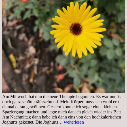
Am Mittwoch hat nun die neue Therapie begonnen. Es war und ist
doch ganz schön kräftezehrend. Mein Körper muss sich wohl erst
einmal daran gewöhnen. Gestern konnte ich sogar einen kleinen
Spaziergang machen und legte mich danach gleich wieder ins Bett.
Am Nachmittag dann habe ich dann eins von den hochkalorischen
Freitag,
Joghurts gekostet. Die Joghurts…
weiterlesen
11.11.2022,