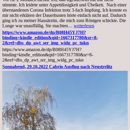
stimmte. Ich leidete unter Appetitlosigkeit und Übelkeit. Nach einer
überstandenen Corona Infektion trotz 3-fach Impfung. Ich konnte es
mir nicht erklären der Dauerhusten hörte einfach nicht auf. Dadurch
ging ich zu meiner Hausärztin, die mich zum Röntgen schickte. Die
Mittwoch,
Lunge war unauffällig. Sie machten…
weiterlesen
02.11.2022,
https://www.amazon.de/dp/B08H45YJ7H?
Arztgespräch
binding=kindle_edition&qid=1667317780&sr=8-
und
2&ref=dbs_dp_awt_ser_img_widg_pc_tukn
Diagnose
https://www.amazon.de/dp/B08H45YJ7H?
Lebermetastasen
binding=kindle_edition&qid=1667317780&sr=8-
2&ref=dbs_dp_awt_ser_img_widg_pc_tukn
Sonnabend, 29.10.2022 Cabrio Ausflug nach Neustrelitz