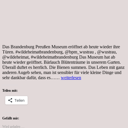
Das Brandenburg Preußen Museum eröffnet ab heute wieder ihre
Türen. #wildeheimatbrandenburg, @bpm_wustrau , @wustrau,
@wildeheimat, #wildeheimatbrandenburg Das Museum hat ab
heute wieder geöffnet. Bärlauch Blütenträume in unserem Garten.
Überall duftet es herrlich. Die Bienen summen. Das Leben mit ganz
anderen Augeb sehen, man ist sensibler für viele kleine Dinge und
Tag
sehr dankbar dafür, dass es……
weiterlesen
35,
Coronakrise,
Teilen mit:
Ergometer
auf
Teilen
der
Terasse,
Gartenfeeling
und
Gefällt mir:
Brandenburg
Wird geladen …