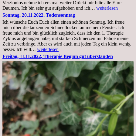
Verzionios nehme ich erstmal weiter Drückt mir bitte alle Eure
Mittwoch.
Daumen. Ich bin sehr gut aufgehoben und ich…
weiterlesen
23.11.22,Liege
Sonntag, 20.11.2022, Todensonntag
im
Ich wünsche Euch Euch allen einen schönen Sonntag. Ich freue
Krankenhaus
mich über die tanzenden Schneeflocken an meinem Fenster. Ich
stationär
freue mich und bin glücklich zugleich, dass ich den 1. Therapie
Zyklus angefangen habe, mit starken Schmerzen mit Fatiqe meine
Zeit zu verbringe. Aber es wird auch mit jeden Tag ein klein wenig
Sonntag,
besser. Ich will…
weiterlesen
20.11.2022,
Freitag, 11.11.2022, Therapie Beginn gut überstanden
Todensonntag