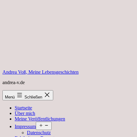
Zum
Inhalt
springen
Andrea Voß, Meine Lebensgeschichten
andrea-v.de
Menü
Schließen
Startseite
Über mich
Meine Veröffentlichungen
Menü
Impressum
öffnen
Datenschutz