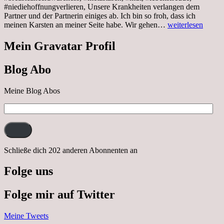
#niediehoffnungverlieren, Unsere Krankheiten verlangen dem
Partner und der Partnerin einiges ab. Ich bin so froh, dass ich
Sonnabend,
meinen Karsten an meiner Seite habe. Wir gehen…
weiterlesen
29.10.2022
Cabrio
Mein Gravatar Profil
Ausflug
nach
Blog Abo
Neustrelitz
Meine Blog Abos
E-
Mail-
Adresse:
Schließe dich 202 anderen Abonnenten an
Folge uns
Folge mir auf Twitter
Meine Tweets