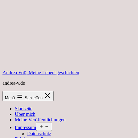
Zum
Inhalt
springen
Andrea Voß, Meine Lebensgeschichten
andrea-v.de
Menü
Schließen
Startseite
Über mich
Meine Veröffentlichungen
Menü
Impressum
öffnen
Datenschutz