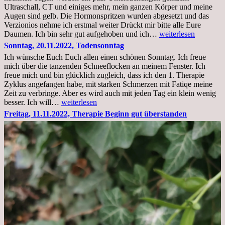
Ultraschall, CT und einiges mehr, mein ganzen Körper und meine
Augen sind gelb. Die Hormonspritzen wurden abgesetzt und das
Verzionios nehme ich erstmal weiter Drückt mir bitte alle Eure
Mittwoch.
Daumen. Ich bin sehr gut aufgehoben und ich…
weiterlesen
23.11.22,Liege
Sonntag, 20.11.2022, Todensonntag
im
Ich wünsche Euch Euch allen einen schönen Sonntag. Ich freue
Krankenhaus
mich über die tanzenden Schneeflocken an meinem Fenster. Ich
stationär
freue mich und bin glücklich zugleich, dass ich den 1. Therapie
Zyklus angefangen habe, mit starken Schmerzen mit Fatiqe meine
Zeit zu verbringe. Aber es wird auch mit jeden Tag ein klein wenig
Sonntag,
besser. Ich will…
weiterlesen
20.11.2022,
Freitag, 11.11.2022, Therapie Beginn gut überstanden
Todensonntag