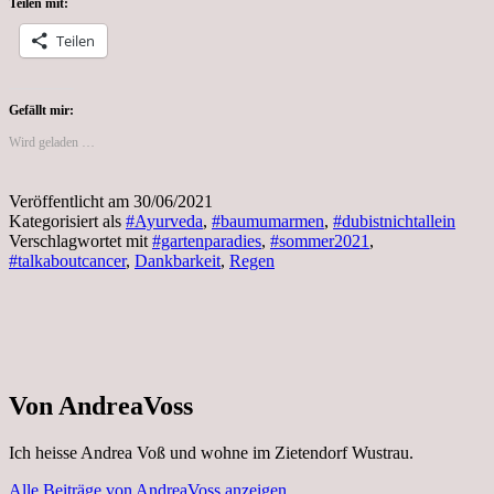
Teilen mit:
Teilen
Gefällt mir:
Wird geladen …
Veröffentlicht am
30/06/2021
Kategorisiert als
#Ayurveda
,
#baumumarmen
,
#dubistnichtallein
Verschlagwortet mit
#gartenparadies
,
#sommer2021
,
#talkaboutcancer
,
Dankbarkeit
,
Regen
Von AndreaVoss
Ich heisse Andrea Voß und wohne im Zietendorf Wustrau.
Alle Beiträge von AndreaVoss anzeigen.