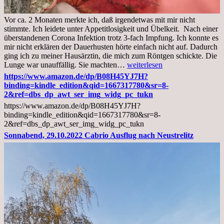
Vor ca. 2 Monaten merkte ich, daß irgendetwas mit mir nicht
stimmte. Ich leidete unter Appetitlosigkeit und Übelkeit. Nach einer
überstandenen Corona Infektion trotz 3-fach Impfung. Ich konnte es
mir nicht erklären der Dauerhusten hörte einfach nicht auf. Dadurch
ging ich zu meiner Hausärztin, die mich zum Röntgen schickte. Die
Mittwoch,
Lunge war unauffällig. Sie machten…
weiterlesen
02.11.2022,
https://www.amazon.de/dp/B08H45YJ7H?
Arztgespräch
binding=kindle_edition&qid=1667317780&sr=8-
und
2&ref=dbs_dp_awt_ser_img_widg_pc_tukn
Diagnose
https://www.amazon.de/dp/B08H45YJ7H?
Lebermetastasen
binding=kindle_edition&qid=1667317780&sr=8-
2&ref=dbs_dp_awt_ser_img_widg_pc_tukn
Sonnabend, 29.10.2022 Cabrio Ausflug nach Neustrelitz