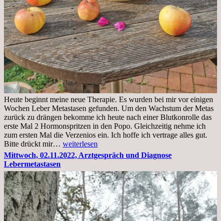
Heute beginnt meine neue Therapie. Es wurden bei mir vor einigen
Wochen Leber Metastasen gefunden. Um den Wachstum der Metas
zurück zu drängen bekomme ich heute nach einer Blutkonrolle das
erste Mal 2 Hormonspritzen in den Popo. Gleichzeitig nehme ich
zum ersten Mal die Verzenios ein. Ich hoffe ich vertrage alles gut.
Mittwoch,
Bitte drückt mir…
weiterlesen
09.11.2022
Mittwoch, 02.11.2022, Arztgespräch und Diagnose
Lebermetastasen