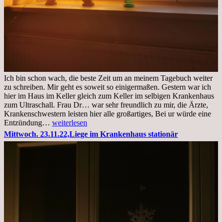
Ich bin schon wach, die beste Zeit um an meinem Tagebuch weiter
zu schreiben. Mir geht es soweit so einigermaßen. Gestern war ich
hier im Haus im Keller gleich zum Keller im selbigen Krankenhaus
zum Ultraschall. Frau Dr… war sehr freundlich zu mir, die Ärzte,
Krankenschwestern leisten hier alle großartiges, Bei ur würde eine
Freitag,
Entzündung…
weiterlesen
25.11.2022
Mittwoch. 23.11.22,Liege im Krankenhaus stationär
Kleines
Update
aus
dem
Krankenhaus