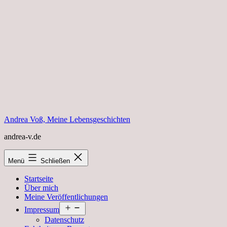
Zum
Inhalt
springen
Andrea Voß, Meine Lebensgeschichten
andrea-v.de
Menü
Schließen
Startseite
Über mich
Meine Veröffentlichungen
Menü
Impressum
öffnen
Datenschutz