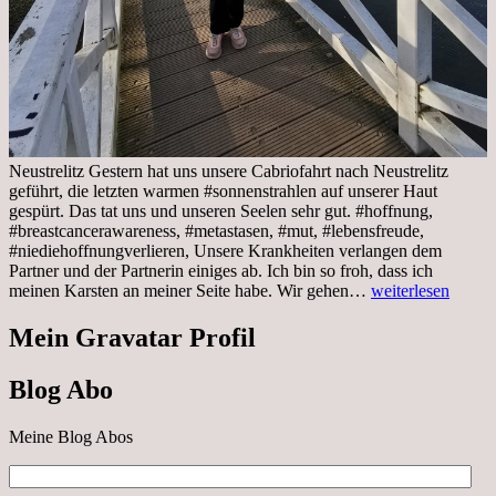
Neustrelitz Gestern hat uns unsere Cabriofahrt nach Neustrelitz
geführt, die letzten warmen #sonnenstrahlen auf unserer Haut
gespürt. Das tat uns und unseren Seelen sehr gut. #hoffnung,
#breastcancerawareness, #metastasen, #mut, #lebensfreude,
#niediehoffnungverlieren, Unsere Krankheiten verlangen dem
Partner und der Partnerin einiges ab. Ich bin so froh, dass ich
Sonnabend,
meinen Karsten an meiner Seite habe. Wir gehen…
weiterlesen
29.10.2022
Cabrio
Mein Gravatar Profil
Ausflug
nach
Blog Abo
Neustrelitz
Meine Blog Abos
E-
Mail-