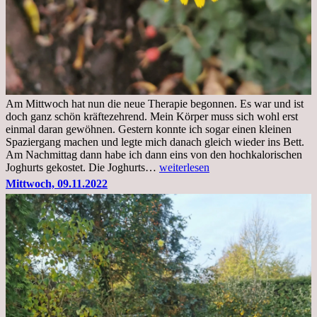
Am Mittwoch hat nun die neue Therapie begonnen. Es war und ist
doch ganz schön kräftezehrend. Mein Körper muss sich wohl erst
einmal daran gewöhnen. Gestern konnte ich sogar einen kleinen
Spaziergang machen und legte mich danach gleich wieder ins Bett.
Am Nachmittag dann habe ich dann eins von den hochkalorischen
Freitag,
Joghurts gekostet. Die Joghurts…
weiterlesen
11.11.2022,
Mittwoch, 09.11.2022
Therapie
Beginn
gut
überstanden