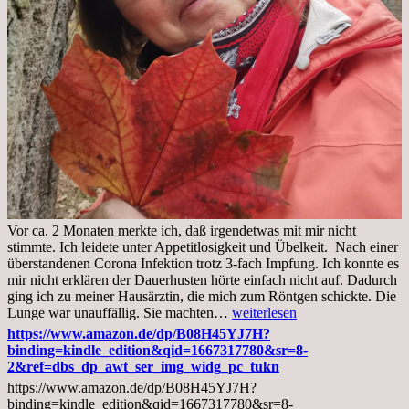
Vor ca. 2 Monaten merkte ich, daß irgendetwas mit mir nicht
stimmte. Ich leidete unter Appetitlosigkeit und Übelkeit. Nach einer
überstandenen Corona Infektion trotz 3-fach Impfung. Ich konnte es
mir nicht erklären der Dauerhusten hörte einfach nicht auf. Dadurch
ging ich zu meiner Hausärztin, die mich zum Röntgen schickte. Die
Mittwoch,
Lunge war unauffällig. Sie machten…
weiterlesen
02.11.2022,
https://www.amazon.de/dp/B08H45YJ7H?
Arztgespräch
binding=kindle_edition&qid=1667317780&sr=8-
und
2&ref=dbs_dp_awt_ser_img_widg_pc_tukn
Diagnose
https://www.amazon.de/dp/B08H45YJ7H?
Lebermetastasen
binding=kindle_edition&qid=1667317780&sr=8-