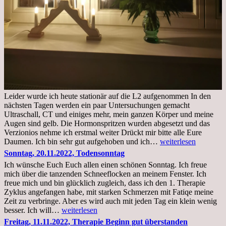
Leider wurde ich heute stationär auf die L2 aufgenommen In den
nächsten Tagen werden ein paar Untersuchungen gemacht
Ultraschall, CT und einiges mehr, mein ganzen Körper und meine
Augen sind gelb. Die Hormonspritzen wurden abgesetzt und das
Verzionios nehme ich erstmal weiter Drückt mir bitte alle Eure
Mittwoch.
Daumen. Ich bin sehr gut aufgehoben und ich…
weiterlesen
23.11.22,Liege
Sonntag, 20.11.2022, Todensonntag
im
Ich wünsche Euch Euch allen einen schönen Sonntag. Ich freue
Krankenhaus
mich über die tanzenden Schneeflocken an meinem Fenster. Ich
stationär
freue mich und bin glücklich zugleich, dass ich den 1. Therapie
Zyklus angefangen habe, mit starken Schmerzen mit Fatiqe meine
Zeit zu verbringe. Aber es wird auch mit jeden Tag ein klein wenig
Sonntag,
besser. Ich will…
weiterlesen
20.11.2022,
Freitag, 11.11.2022, Therapie Beginn gut überstanden