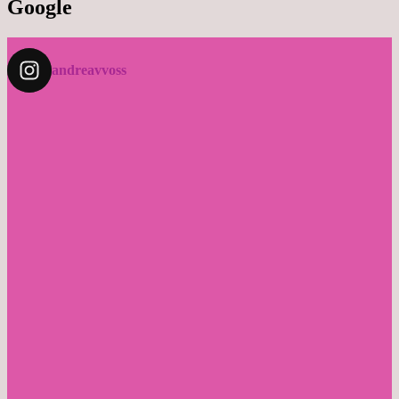
Google
andreavvoss