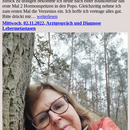
zurück zu drängen bekomme ich heute nach einer Blutkonrolle das
erste Mal 2 Hormonspritzen in den Popo. Gleichzeitig nehme ich
zum ersten Mal die Verzenios ein. Ich hoffe ich vertrage alles gut.
Mittwoch,
Bitte drückt mir…
weiterlesen
09.11.2022
Mittwoch, 02.11.2022, Arztgespräch und Diagnose
Lebermetastasen