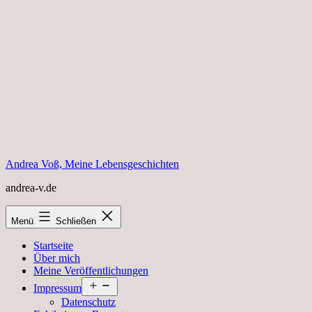
Zum
Inhalt
springen
Andrea Voß, Meine Lebensgeschichten
andrea-v.de
Menü
Schließen
Startseite
Über mich
Meine Veröffentlichungen
Menü
Impressum
öffnen
Datenschutz