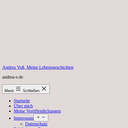
Zum
Inhalt
springen
Andrea Voß, Meine Lebensgeschichten
andrea-v.de
Menü
Schließen
Startseite
Über mich
Meine Veröffentlichungen
Menü
Impressum
öffnen
Datenschutz