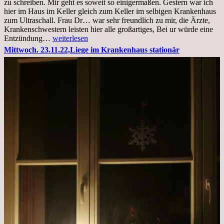
zu schreiben. Mir geht es soweit so einigermaßen. Gestern war ich
hier im Haus im Keller gleich zum Keller im selbigen Krankenhaus
zum Ultraschall. Frau Dr… war sehr freundlich zu mir, die Ärzte,
Krankenschwestern leisten hier alle großartiges, Bei ur würde eine
Freitag,
Entzündung…
weiterlesen
25.11.2022
Mittwoch. 23.11.22,Liege im Krankenhaus stationär
Kleines
Update
aus
dem
Krankenhaus