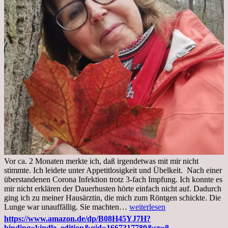
Vor ca. 2 Monaten merkte ich, daß irgendetwas mit mir nicht
stimmte. Ich leidete unter Appetitlosigkeit und Übelkeit. Nach einer
überstandenen Corona Infektion trotz 3-fach Impfung. Ich konnte es
mir nicht erklären der Dauerhusten hörte einfach nicht auf. Dadurch
ging ich zu meiner Hausärztin, die mich zum Röntgen schickte. Die
Mittwoch,
Lunge war unauffällig. Sie machten…
weiterlesen
02.11.2022,
https://www.amazon.de/dp/B08H45YJ7H?
Arztgespräch
binding=kindle_edition&qid=1667317780&sr=8-