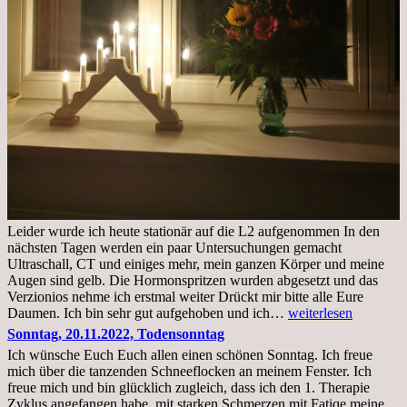
Leider wurde ich heute stationär auf die L2 aufgenommen In den
nächsten Tagen werden ein paar Untersuchungen gemacht
Ultraschall, CT und einiges mehr, mein ganzen Körper und meine
Augen sind gelb. Die Hormonspritzen wurden abgesetzt und das
Verzionios nehme ich erstmal weiter Drückt mir bitte alle Eure
Mittwoch.
Daumen. Ich bin sehr gut aufgehoben und ich…
weiterlesen
23.11.22,Liege
Sonntag, 20.11.2022, Todensonntag
im
Ich wünsche Euch Euch allen einen schönen Sonntag. Ich freue
Krankenhaus
mich über die tanzenden Schneeflocken an meinem Fenster. Ich
stationär
freue mich und bin glücklich zugleich, dass ich den 1. Therapie
Zyklus angefangen habe, mit starken Schmerzen mit Fatiqe meine