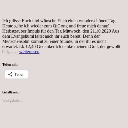
Ich grüsse Euch und wünsche Euch einen wunderschönen Tag.
Heute gehe ich wieder zum QiGong und freue mich darauf.
Herbstzauber Impuls für den Tag Mittwoch, den 21.10.2020 Aus
dem EvangeliumHaltet auch ihr euch bereit! Denn der
Menschensohn kommt zu einer Stunde, in der ihr es nicht
erwartet. Lk 12,40 GedankenIch danke meinem Gott, der gewollt
Tag…,
hat,……
weiterlesen
Coronakrise,
Herbstdeko
Teilen mit:
Teilen
Gefällt mir:
Wird geladen …