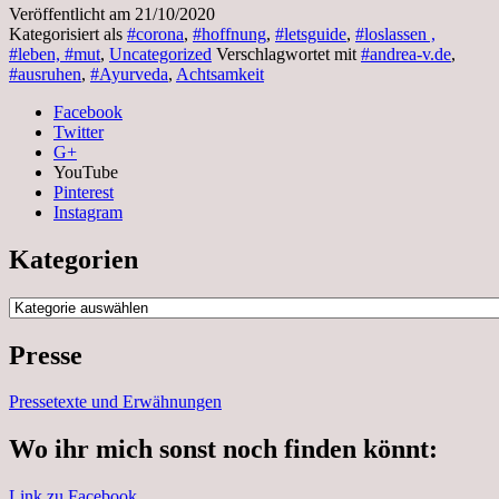
Veröffentlicht am
21/10/2020
Kategorisiert als
#corona
,
#hoffnung
,
#letsguide
,
#loslassen ,
#leben, #mut
,
Uncategorized
Verschlagwortet mit
#andrea-v.de
,
#ausruhen
,
#Ayurveda
,
Achtsamkeit
Facebook
Twitter
G+
YouTube
Pinterest
Instagram
Kategorien
Kategorien
Presse
Pressetexte und Erwähnungen
Wo ihr mich sonst noch finden könnt:
Link zu Facebook