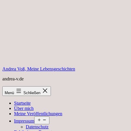
Zum
Inhalt
springen
Andrea Voß, Meine Lebensgeschichten
andrea-v.de
Menü
Schließen
Startseite
Über mich
Meine Veröffentlichungen
Menü
Impressum
öffnen
Datenschutz