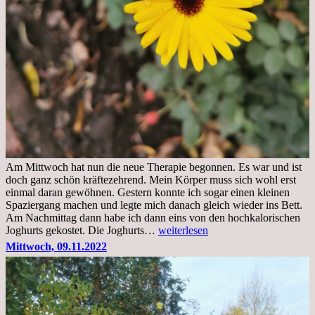
Am Mittwoch hat nun die neue Therapie begonnen. Es war und ist
doch ganz schön kräftezehrend. Mein Körper muss sich wohl erst
einmal daran gewöhnen. Gestern konnte ich sogar einen kleinen
Spaziergang machen und legte mich danach gleich wieder ins Bett.
Am Nachmittag dann habe ich dann eins von den hochkalorischen
Freitag,
Joghurts gekostet. Die Joghurts…
weiterlesen
11.11.2022,
Mittwoch, 09.11.2022
Therapie
Beginn
gut
überstanden