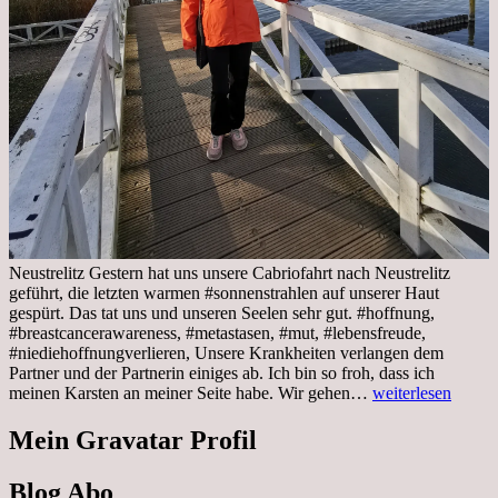
Neustrelitz Gestern hat uns unsere Cabriofahrt nach Neustrelitz
geführt, die letzten warmen #sonnenstrahlen auf unserer Haut
gespürt. Das tat uns und unseren Seelen sehr gut. #hoffnung,
#breastcancerawareness, #metastasen, #mut, #lebensfreude,
#niediehoffnungverlieren, Unsere Krankheiten verlangen dem
Partner und der Partnerin einiges ab. Ich bin so froh, dass ich
Sonnabend,
meinen Karsten an meiner Seite habe. Wir gehen…
weiterlesen
29.10.2022
Cabrio
Mein Gravatar Profil
Ausflug
nach
Blog Abo
Neustrelitz