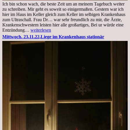
Ich bin schon wach, die beste Zeit um an meinem Tagebuch weiter
zu schreiben. Mir geht es soweit so einigermaßen. Gestern war ich
hier im Haus im Keller gleich zum Keller im selbigen Krankenhaus
zum Ultraschall. Frau Dr… war sehr freundlich zu mir, die Ärzte,
Krankenschwestern leisten hier alle großartiges, Bei ur würde eine
Freitag,
Entzündung…
weiterlesen
25.11.2022
Mittwoch. 23.11.22,Liege im Krankenhaus stationär
Kleines
Update
aus
dem
Krankenhaus