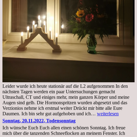
Leider wurde ich heute stationär auf die L2 aufgenommen In den
nächsten Tagen werden ein paar Untersuchungen gemacht
Ultraschall, CT und einiges mehr, mein ganzen Körper und meine
Augen sind gelb. Die Hormonspritzen wurden abgesetzt und das
Verzionios nehme ich erstmal weiter Drückt mir bitte alle Eure
Mittwoch.
Daumen. Ich bin sehr gut aufgehoben und ich…
weiterlesen
23.11.22,Liege
Sonntag, 20.11.2022, Todensonntag
im
Ich wünsche Euch Euch allen einen schönen Sonntag. Ich freue
Krankenhaus
mich über die tanzenden Schneeflocken an meinem Fenster. Ich
stationär