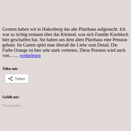
Gestern haben wir in Hakenberg das alte Pfarrhaus aufgesucht. Ich
war so richtig erstaunt über das Kleinod, was sich Familie Knobloch
hier geschaffen hat. Sie haben aus dem alten Pfarrhaus eine Pension
gebaut. Im Garten spürt man überall die Liebe zum Detail. Die
Farbe Orange ist hier sehr stark vertreten. Diese Pension wird auch
Tag
von……
weiterlesen
147,
Coronakrise,
Teilen mit:
Ausflug
nach
Teilen
Hakenberg
und
Sport
zum
Gefällt mir:
Leben
Wird geladen …