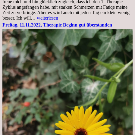
freue mich und bin glücklich zugleich, dass ich den 1. Therapie
Zyklus angefangen habe, mit starken Schmerzen mit Fatiqe meine
Zeit zu verbringe. Aber es wird auch mit jeden Tag ein klein wenig
Sonntag,
besser. Ich will…
weiterlesen
20.11.2022,
Freitag, 11.11.2022, Therapie Beginn gut überstanden
Todensonntag