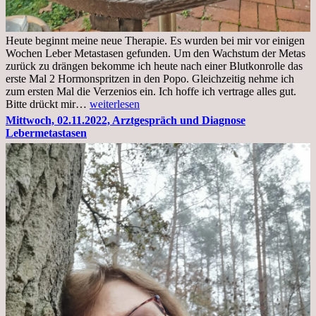
Heute beginnt meine neue Therapie. Es wurden bei mir vor einigen
Wochen Leber Metastasen gefunden. Um den Wachstum der Metas
zurück zu drängen bekomme ich heute nach einer Blutkonrolle das
erste Mal 2 Hormonspritzen in den Popo. Gleichzeitig nehme ich
zum ersten Mal die Verzenios ein. Ich hoffe ich vertrage alles gut.
Mittwoch,
Bitte drückt mir…
weiterlesen
09.11.2022
Mittwoch, 02.11.2022, Arztgespräch und Diagnose
Lebermetastasen