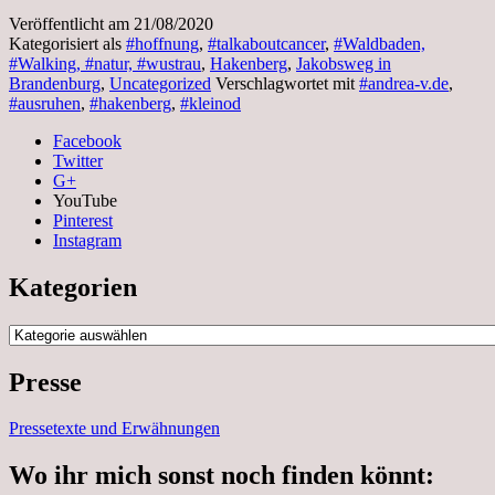
Veröffentlicht am
21/08/2020
Kategorisiert als
#hoffnung
,
#talkaboutcancer
,
#Waldbaden,
#Walking, #natur, #wustrau
,
Hakenberg
,
Jakobsweg in
Brandenburg
,
Uncategorized
Verschlagwortet mit
#andrea-v.de
,
#ausruhen
,
#hakenberg
,
#kleinod
Facebook
Twitter
G+
YouTube
Pinterest
Instagram
Kategorien
Kategorien
Presse
Pressetexte und Erwähnungen
Wo ihr mich sonst noch finden könnt: