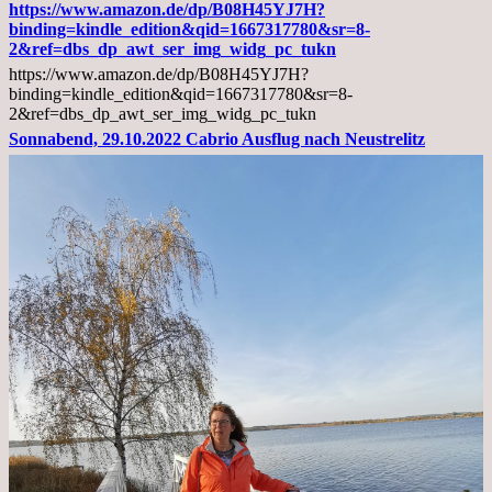
02.11.2022,
https://www.amazon.de/dp/B08H45YJ7H?
Arztgespräch
binding=kindle_edition&qid=1667317780&sr=8-
und
2&ref=dbs_dp_awt_ser_img_widg_pc_tukn
Diagnose
https://www.amazon.de/dp/B08H45YJ7H?
Lebermetastasen
binding=kindle_edition&qid=1667317780&sr=8-
2&ref=dbs_dp_awt_ser_img_widg_pc_tukn
Sonnabend, 29.10.2022 Cabrio Ausflug nach Neustrelitz