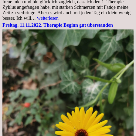
freue mich und bin glücklich zugleich, dass ich den 1. Therapie
Zyklus angefangen habe, mit starken Schmerzen mit Fatiqe meine
Zeit zu verbringe. Aber es wird auch mit jeden Tag ein klein wenig
Sonntag,
besser. Ich will…
weiterlesen
20.11.2022,
Freitag, 11.11.2022, Therapie Beginn gut überstanden
Todensonntag