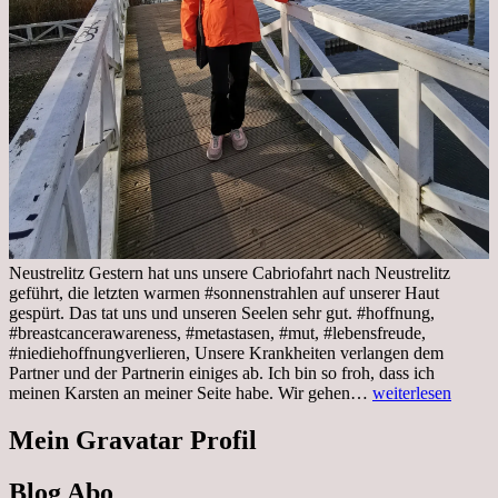
Neustrelitz Gestern hat uns unsere Cabriofahrt nach Neustrelitz
geführt, die letzten warmen #sonnenstrahlen auf unserer Haut
gespürt. Das tat uns und unseren Seelen sehr gut. #hoffnung,
#breastcancerawareness, #metastasen, #mut, #lebensfreude,
#niediehoffnungverlieren, Unsere Krankheiten verlangen dem
Partner und der Partnerin einiges ab. Ich bin so froh, dass ich
Sonnabend,
meinen Karsten an meiner Seite habe. Wir gehen…
weiterlesen
29.10.2022
Cabrio
Mein Gravatar Profil
Ausflug
nach
Blog Abo
Neustrelitz