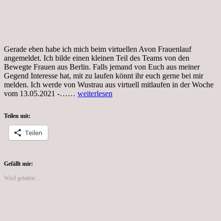
Gerade eben habe ich mich beim virtuellen Avon Frauenlauf
angemeldet. Ich bilde einen kleinen Teil des Teams von den
Bewegte Frauen aus Berlin. Falls jemand von Euch aus meiner
Gegend Interesse hat, mit zu laufen könnt ihr euch gerne bei mir
melden. Ich werde von Wustrau aus virtuell mitlaufen in der Woche
Freitag,
vom 13.05.2021 -……
weiterlesen
16.04.2021,
meine
Teilen mit:
Anmeldung
zum
Teilen
Avon
Frauenlauf
Gefällt mir:
Wird geladen …