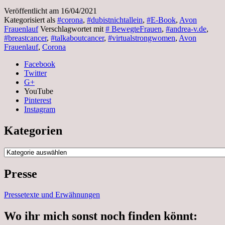
Veröffentlicht am
16/04/2021
Kategorisiert als
#corona
,
#dubistnichtallein
,
#E-Book
,
Avon
Frauenlauf
Verschlagwortet mit
# BewegteFrauen
,
#andrea-v.de
,
#breastcancer
,
#talkaboutcancer
,
#virtualstrongwomen
,
Avon
Frauenlauf
,
Corona
Facebook
Twitter
G+
YouTube
Pinterest
Instagram
Kategorien
Kategorien
Presse
Pressetexte und Erwähnungen
Wo ihr mich sonst noch finden könnt: