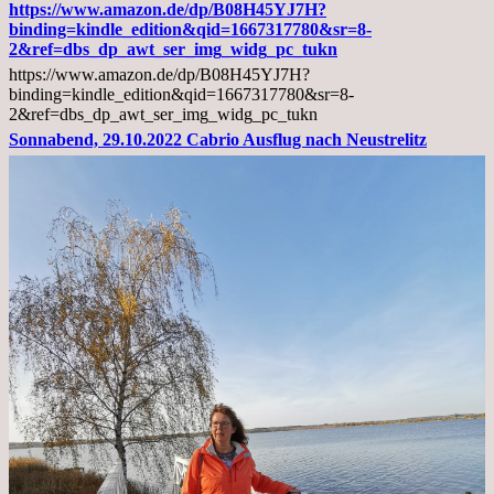
02.11.2022,
https://www.amazon.de/dp/B08H45YJ7H?
Arztgespräch
binding=kindle_edition&qid=1667317780&sr=8-
und
2&ref=dbs_dp_awt_ser_img_widg_pc_tukn
Diagnose
https://www.amazon.de/dp/B08H45YJ7H?
Lebermetastasen
binding=kindle_edition&qid=1667317780&sr=8-
2&ref=dbs_dp_awt_ser_img_widg_pc_tukn
Sonnabend, 29.10.2022 Cabrio Ausflug nach Neustrelitz