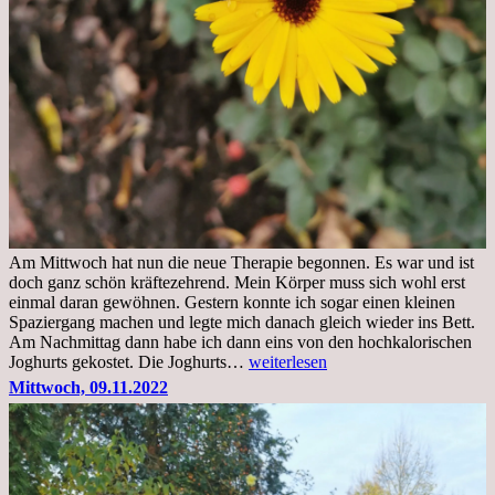
Am Mittwoch hat nun die neue Therapie begonnen. Es war und ist
doch ganz schön kräftezehrend. Mein Körper muss sich wohl erst
einmal daran gewöhnen. Gestern konnte ich sogar einen kleinen
Spaziergang machen und legte mich danach gleich wieder ins Bett.
Am Nachmittag dann habe ich dann eins von den hochkalorischen
Freitag,
Joghurts gekostet. Die Joghurts…
weiterlesen
11.11.2022,
Mittwoch, 09.11.2022
Therapie
Beginn
gut
überstanden