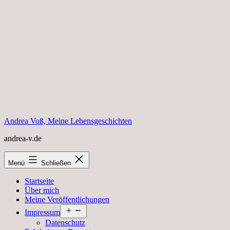
Zum
Inhalt
springen
Andrea Voß, Meine Lebensgeschichten
andrea-v.de
Menü
Schließen
Startseite
Über mich
Meine Veröffentlichungen
Menü
Impressum
öffnen
Datenschutz