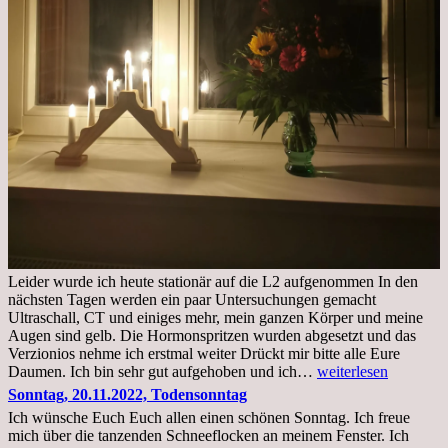
Leider wurde ich heute stationär auf die L2 aufgenommen In den
nächsten Tagen werden ein paar Untersuchungen gemacht
Ultraschall, CT und einiges mehr, mein ganzen Körper und meine
Augen sind gelb. Die Hormonspritzen wurden abgesetzt und das
Verzionios nehme ich erstmal weiter Drückt mir bitte alle Eure
Mittwoch.
Daumen. Ich bin sehr gut aufgehoben und ich…
weiterlesen
23.11.22,Liege
Sonntag, 20.11.2022, Todensonntag
im
Ich wünsche Euch Euch allen einen schönen Sonntag. Ich freue
Krankenhaus
mich über die tanzenden Schneeflocken an meinem Fenster. Ich
stationär