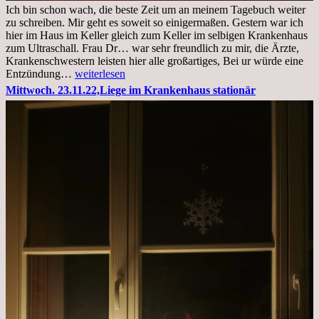
Ich bin schon wach, die beste Zeit um an meinem Tagebuch weiter
zu schreiben. Mir geht es soweit so einigermaßen. Gestern war ich
hier im Haus im Keller gleich zum Keller im selbigen Krankenhaus
zum Ultraschall. Frau Dr… war sehr freundlich zu mir, die Ärzte,
Krankenschwestern leisten hier alle großartiges, Bei ur würde eine
Freitag,
Entzündung…
weiterlesen
25.11.2022
Mittwoch. 23.11.22,Liege im Krankenhaus stationär
Kleines
Update
aus
dem
Krankenhaus