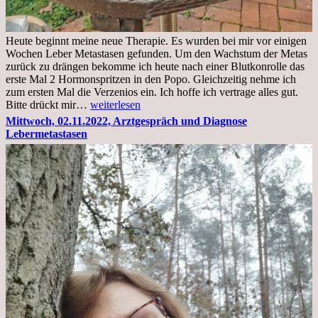
Heute beginnt meine neue Therapie. Es wurden bei mir vor einigen
Wochen Leber Metastasen gefunden. Um den Wachstum der Metas
zurück zu drängen bekomme ich heute nach einer Blutkonrolle das
erste Mal 2 Hormonspritzen in den Popo. Gleichzeitig nehme ich
zum ersten Mal die Verzenios ein. Ich hoffe ich vertrage alles gut.
Mittwoch,
Bitte drückt mir…
weiterlesen
09.11.2022
Mittwoch, 02.11.2022, Arztgespräch und Diagnose
Lebermetastasen