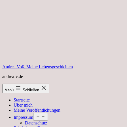
Zum
Inhalt
springen
Andrea Voß, Meine Lebensgeschichten
andrea-v.de
Menü
Schließen
Startseite
Über mich
Meine Veröffentlichungen
Menü
Impressum
öffnen
Datenschutz