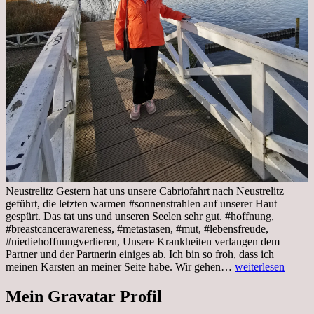
Neustrelitz Gestern hat uns unsere Cabriofahrt nach Neustrelitz
geführt, die letzten warmen #sonnenstrahlen auf unserer Haut
gespürt. Das tat uns und unseren Seelen sehr gut. #hoffnung,
#breastcancerawareness, #metastasen, #mut, #lebensfreude,
#niediehoffnungverlieren, Unsere Krankheiten verlangen dem
Partner und der Partnerin einiges ab. Ich bin so froh, dass ich
Sonnabend,
meinen Karsten an meiner Seite habe. Wir gehen…
weiterlesen
29.10.2022
Cabrio
Mein Gravatar Profil
Ausflug