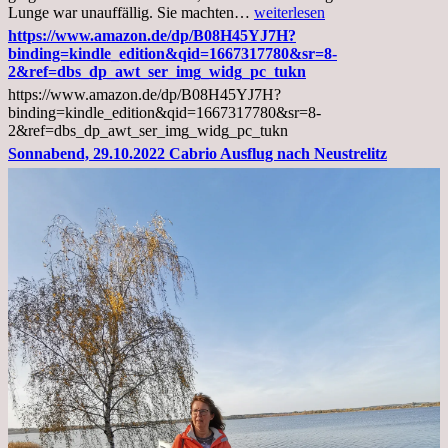
Mittwoch,
Lunge war unauffällig. Sie machten…
weiterlesen
02.11.2022,
https://www.amazon.de/dp/B08H45YJ7H?
Arztgespräch
binding=kindle_edition&qid=1667317780&sr=8-
und
2&ref=dbs_dp_awt_ser_img_widg_pc_tukn
Diagnose
https://www.amazon.de/dp/B08H45YJ7H?
Lebermetastasen
binding=kindle_edition&qid=1667317780&sr=8-
2&ref=dbs_dp_awt_ser_img_widg_pc_tukn
Sonnabend, 29.10.2022 Cabrio Ausflug nach Neustrelitz