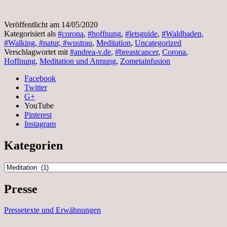
Veröffentlicht am
14/05/2020
Kategorisiert als
#corona
,
#hoffnung
,
#letsguide
,
#Waldbaden,
#Walking, #natur, #wustrau
,
Meditation
,
Uncategorized
Verschlagwortet mit
#andrea-v.de
,
#breastcancer
,
Corona
,
Hoffnung
,
Meditation und Atmung
,
Zometainfusion
Facebook
Twitter
G+
YouTube
Pinterest
Instagram
Kategorien
Kategorien
Presse
Pressetexte und Erwähnungen