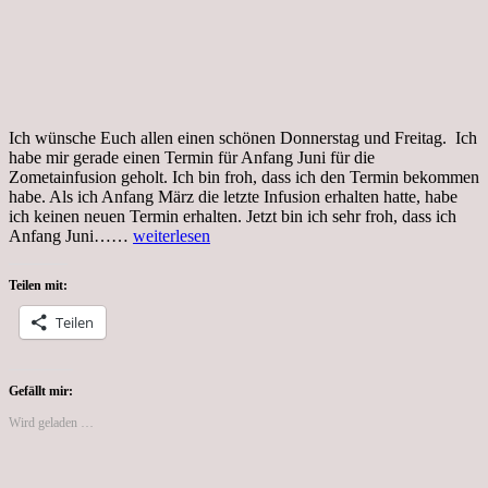
Ich wünsche Euch allen einen schönen Donnerstag und Freitag. Ich
habe mir gerade einen Termin für Anfang Juni für die
Zometainfusion geholt. Ich bin froh, dass ich den Termin bekommen
habe. Als ich Anfang März die letzte Infusion erhalten hatte, habe
ich keinen neuen Termin erhalten. Jetzt bin ich sehr froh, dass ich
Tag
Anfang Juni……
weiterlesen
56,
57,
Teilen mit:
Coronakrise,
Termin
Teilen
für
Zometainfusion,
Gaststätten
öffnen
Gefällt mir:
wieder
Wird geladen …