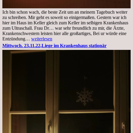
Ich bin schon wach, die beste Zeit um an meinem Tagebuch weiter
zu schreiben. Mir geht es soweit so einigermaßen. Gestern war ich
hier im Haus im Keller gleich zum Keller im selbigen Krankenhaus
zum Ultraschall. Frau Dr… war sehr freundlich zu mir, die Ärzte,
Krankenschwestern leisten hier alle großartiges, Bei ur würde eine
Freitag,
Entzündung…
weiterlesen
25.11.2022
Mittwoch. 23.11.22,Liege im Krankenhaus stationär
Kleines
Update
aus
dem
Krankenhaus