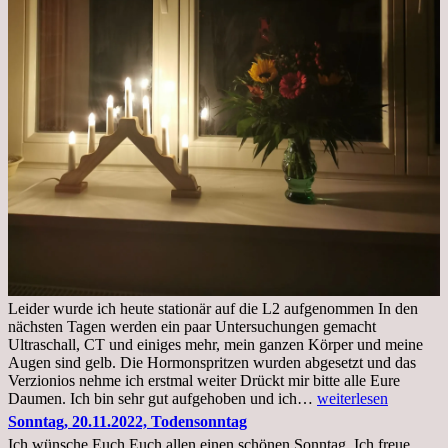
Leider wurde ich heute stationär auf die L2 aufgenommen In den
nächsten Tagen werden ein paar Untersuchungen gemacht
Ultraschall, CT und einiges mehr, mein ganzen Körper und meine
Augen sind gelb. Die Hormonspritzen wurden abgesetzt und das
Verzionios nehme ich erstmal weiter Drückt mir bitte alle Eure
Mittwoch.
Daumen. Ich bin sehr gut aufgehoben und ich…
weiterlesen
23.11.22,Liege
Sonntag, 20.11.2022, Todensonntag
im
Ich wünsche Euch Euch allen einen schönen Sonntag. Ich freue