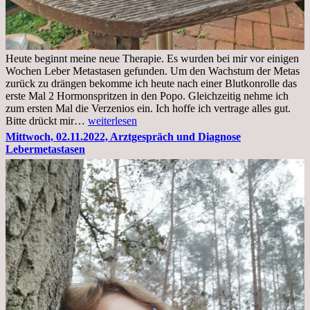
Heute beginnt meine neue Therapie. Es wurden bei mir vor einigen
Wochen Leber Metastasen gefunden. Um den Wachstum der Metas
zurück zu drängen bekomme ich heute nach einer Blutkonrolle das
erste Mal 2 Hormonspritzen in den Popo. Gleichzeitig nehme ich
zum ersten Mal die Verzenios ein. Ich hoffe ich vertrage alles gut.
Mittwoch,
Bitte drückt mir…
weiterlesen
09.11.2022
Mittwoch, 02.11.2022, Arztgespräch und Diagnose
Lebermetastasen