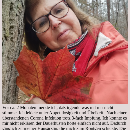
Vor ca. 2 Monaten merkte ich, daß irgendetwas mit mir nicht
stimmte. Ich leidete unter Appetitlosigkeit und Übelkeit. Nach einer
überstandenen Corona Infektion trotz 3-fach Impfung. Ich konnte es
mir nicht erklären der Dauerhusten hörte einfach nicht auf. Dadurch
ging ich zu meiner Hausärztin, die mich zum Röntgen schickte. Die