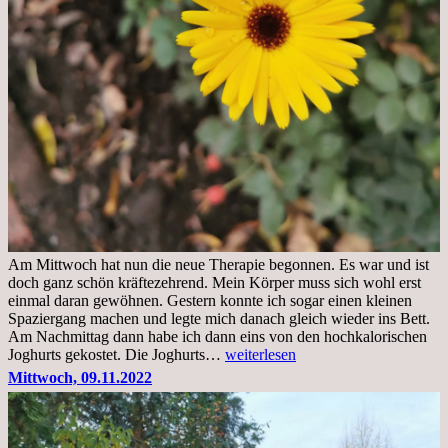
Am Mittwoch hat nun die neue Therapie begonnen. Es war und ist
doch ganz schön kräftezehrend. Mein Körper muss sich wohl erst
einmal daran gewöhnen. Gestern konnte ich sogar einen kleinen
Spaziergang machen und legte mich danach gleich wieder ins Bett.
Am Nachmittag dann habe ich dann eins von den hochkalorischen
Freitag,
Joghurts gekostet. Die Joghurts…
weiterlesen
11.11.2022,
Mittwoch, 09.11.2022
Therapie
Beginn
gut
überstanden