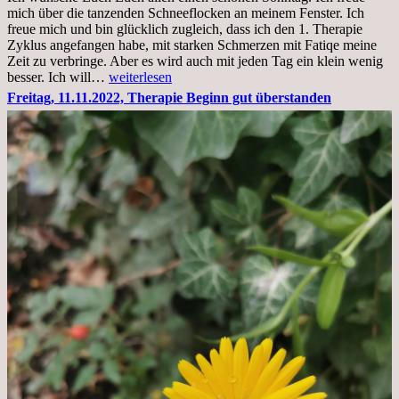
Krankenhaus
mich über die tanzenden Schneeflocken an meinem Fenster. Ich
stationär
freue mich und bin glücklich zugleich, dass ich den 1. Therapie
Zyklus angefangen habe, mit starken Schmerzen mit Fatiqe meine
Zeit zu verbringe. Aber es wird auch mit jeden Tag ein klein wenig
Sonntag,
besser. Ich will…
weiterlesen
20.11.2022,
Freitag, 11.11.2022, Therapie Beginn gut überstanden
Todensonntag