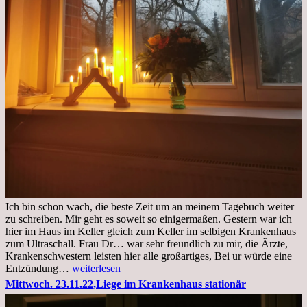
Ich bin schon wach, die beste Zeit um an meinem Tagebuch weiter
zu schreiben. Mir geht es soweit so einigermaßen. Gestern war ich
hier im Haus im Keller gleich zum Keller im selbigen Krankenhaus
zum Ultraschall. Frau Dr… war sehr freundlich zu mir, die Ärzte,
Krankenschwestern leisten hier alle großartiges, Bei ur würde eine
Freitag,
Entzündung…
weiterlesen
25.11.2022
Mittwoch. 23.11.22,Liege im Krankenhaus stationär
Kleines
Update