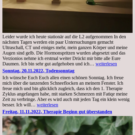
Leider wurde ich heute stationär auf die L2 aufgenommen In den
nächsten Tagen werden ein paar Untersuchungen gemacht
Ultraschall, CT und einiges mehr, mein ganzen Körper und meine
Augen sind gelb. Die Hormonspritzen wurden abgesetzt und das
Verzionios nehme ich erstmal weiter Drückt mir bitte alle Eure
Mittwoch.
Daumen. Ich bin sehr gut aufgehoben und ich…
weiterlesen
23.11.22,Liege
Sonntag, 20.11.2022, Todensonntag
im
Ich wünsche Euch Euch allen einen schönen Sonntag. Ich freue
Krankenhaus
mich über die tanzenden Schneeflocken an meinem Fenster. Ich
stationär
freue mich und bin glücklich zugleich, dass ich den 1. Therapie
Zyklus angefangen habe, mit starken Schmerzen mit Fatiqe meine
Zeit zu verbringe. Aber es wird auch mit jeden Tag ein klein wenig
Sonntag,
besser. Ich will…
weiterlesen
20.11.2022,
Freitag, 11.11.2022, Therapie Beginn gut überstanden
Todensonntag