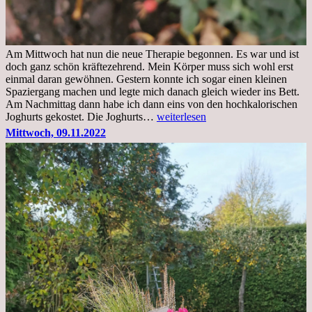
Am Mittwoch hat nun die neue Therapie begonnen. Es war und ist
doch ganz schön kräftezehrend. Mein Körper muss sich wohl erst
einmal daran gewöhnen. Gestern konnte ich sogar einen kleinen
Spaziergang machen und legte mich danach gleich wieder ins Bett.
Am Nachmittag dann habe ich dann eins von den hochkalorischen
Freitag,
Joghurts gekostet. Die Joghurts…
weiterlesen
11.11.2022,
Mittwoch, 09.11.2022
Therapie
Beginn
gut
überstanden