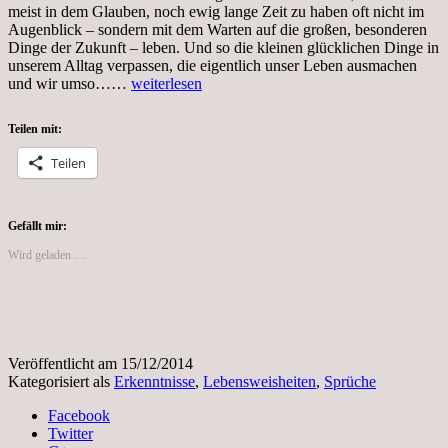
meist in dem Glauben, noch ewig lange Zeit zu haben oft nicht im
Augenblick – sondern mit dem Warten auf die großen, besonderen
Dinge der Zukunft – leben. Und so die kleinen glücklichen Dinge in
unserem Alltag verpassen, die eigentlich unser Leben ausmachen
Erkenntnisse
und wir umso……
weiterlesen
seit
meiner
Teilen mit:
Diagnose
der
Teilen
Brustkrebserkrankung
Gefällt mir:
Wird geladen …
Veröffentlicht am
15/12/2014
Kategorisiert als
Erkenntnisse
,
Lebensweisheiten
,
Sprüche
Facebook
Twitter