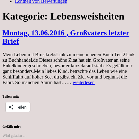
Echtheit von Bewertungen
Kategorie:
Lebensweisheiten
Montag, 13.06.2016 , Großvaters letzter
Brief
Mein Leben mit BrustkrebsLink zu meinem neuen Buch Teil 2Link
zu Buchhandel.de Dieses schöne Zitat hat ein Großvater an seine
Enkelkinder geschrieben, bevor er kurz darauf starb. Es gefällt mir
ganz besonders.Mein liebes Kind, betrachte das Leben wie eine
Schifffahrt auf hoher See, du gibst ein Ziel vor und beginnst die
Montag,
Fahrt. So manchen Sturm hast……
weiterlesen
13.06.2016
,
Teilen mit:
Großvaters
letzter
Teilen
Brief
Gefällt mir:
Wird geladen …