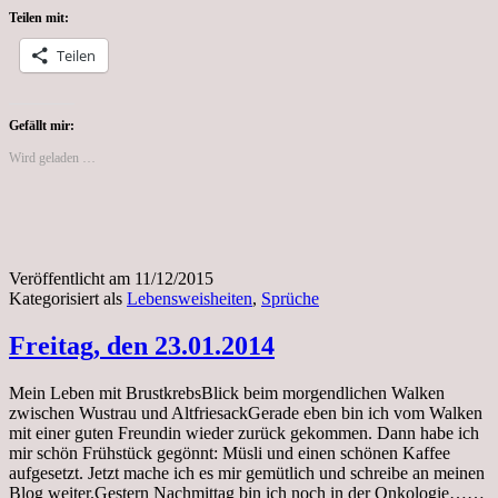
Teilen mit:
Teilen
Gefällt mir:
Wird geladen …
Veröffentlicht am
11/12/2015
Kategorisiert als
Lebensweisheiten
,
Sprüche
Freitag, den 23.01.2014
Mein Leben mit BrustkrebsBlick beim morgendlichen Walken
zwischen Wustrau und AltfriesackGerade eben bin ich vom Walken
mit einer guten Freundin wieder zurück gekommen. Dann habe ich
mir schön Frühstück gegönnt: Müsli und einen schönen Kaffee
aufgesetzt. Jetzt mache ich es mir gemütlich und schreibe an meinen
Fr
Blog weiter.Gestern Nachmittag bin ich noch in der Onkologie……