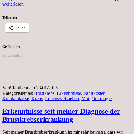
d
weiterlesen
2
Teilen mit:
Teilen
Gefällt mir:
Wird geladen …
Veröffentlicht am
23/01/2015
Kategorisiert als
Brustkrebs
,
Erkenntnisse
,
Fahrtkosten
,
Krankenkasse
,
Krebs
,
Lebensweisheiten
,
Mut
,
Onkologie
Erkenntnisse seit meiner Diagnose der
Brustkrebserkrankung
Seit meiner Brustkrebserkrankung ist mir sehr bewusst, dass wir