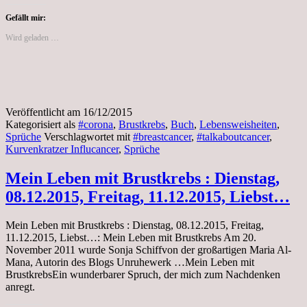
Brustkrebs,
Das
Gefällt mir:
Leben
Wird geladen …
hat
zwar
keine
Schleife,
aber
es
Veröffentlicht am
16/12/2015
ist
Kategorisiert als
#corona
,
Brustkrebs
,
Buch
,
Lebensweisheiten
,
trotzdem
Sprüche
Verschlagwortet mit
#breastcancer
,
#talkaboutcancer
,
ein
Kurvenkratzer Influcancer
,
Sprüche
Geschenk.
Mein Leben mit Brustkrebs : Dienstag,
08.12.2015, Freitag, 11.12.2015, Liebst…
Mein Leben mit Brustkrebs : Dienstag, 08.12.2015, Freitag,
11.12.2015, Liebst…: Mein Leben mit Brustkrebs Am 20.
November 2011 wurde Sonja Schiffvon der großartigen Maria Al-
Mana, Autorin des Blogs Unruhewerk …Mein Leben mit
BrustkrebsEin wunderbarer Spruch, der mich zum Nachdenken
anregt.