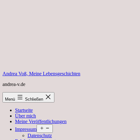
Zum
Inhalt
springen
Andrea Voß, Meine Lebensgeschichten
andrea-v.de
Menü
Schließen
Startseite
Über mich
Meine Veröffentlichungen
Menü
Impressum
öffnen
Datenschutz