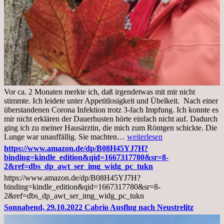
Vor ca. 2 Monaten merkte ich, daß irgendetwas mit mir nicht
stimmte. Ich leidete unter Appetitlosigkeit und Übelkeit. Nach einer
überstandenen Corona Infektion trotz 3-fach Impfung. Ich konnte es
mir nicht erklären der Dauerhusten hörte einfach nicht auf. Dadurch
ging ich zu meiner Hausärztin, die mich zum Röntgen schickte. Die
Mittwoch,
Lunge war unauffällig. Sie machten…
weiterlesen
02.11.2022,
https://www.amazon.de/dp/B08H45YJ7H?
Arztgespräch
binding=kindle_edition&qid=1667317780&sr=8-
und
2&ref=dbs_dp_awt_ser_img_widg_pc_tukn
Diagnose
https://www.amazon.de/dp/B08H45YJ7H?
Lebermetastasen
binding=kindle_edition&qid=1667317780&sr=8-
2&ref=dbs_dp_awt_ser_img_widg_pc_tukn
Sonnabend, 29.10.2022 Cabrio Ausflug nach Neustrelitz