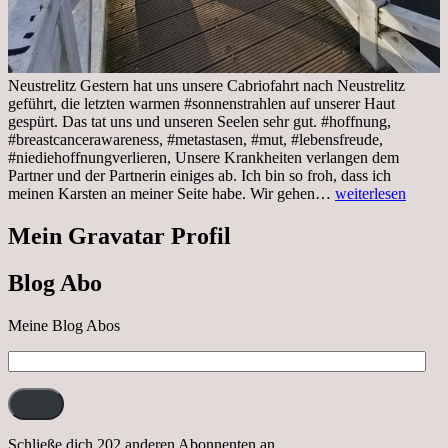
Neustrelitz Gestern hat uns unsere Cabriofahrt nach Neustrelitz
geführt, die letzten warmen #sonnenstrahlen auf unserer Haut
gespürt. Das tat uns und unseren Seelen sehr gut. #hoffnung,
#breastcancerawareness, #metastasen, #mut, #lebensfreude,
#niediehoffnungverlieren, Unsere Krankheiten verlangen dem
Partner und der Partnerin einiges ab. Ich bin so froh, dass ich
Sonnabend,
meinen Karsten an meiner Seite habe. Wir gehen…
weiterlesen
29.10.2022
Cabrio
Mein Gravatar Profil
Ausflug
nach
Blog Abo
Neustrelitz
Meine Blog Abos
E-
Mail-
Adresse:
Schließe dich 202 anderen Abonnenten an