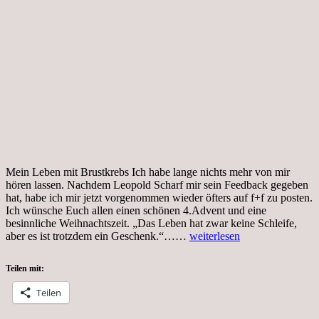
Mein Leben mit Brustkrebs Ich habe lange nichts mehr von mir
hören lassen. Nachdem Leopold Scharf mir sein Feedback gegeben
hat, habe ich mir jetzt vorgenommen wieder öfters auf f+f zu posten.
Ich wünsche Euch allen einen schönen 4.Advent und eine
besinnliche Weihnachtszeit. „Das Leben hat zwar keine Schleife,
Sprüche
aber es ist trotzdem ein Geschenk.“……
weiterlesen
und
Lebensweisheiten
Teilen mit:
von
einer
Teilen
Frau
mit