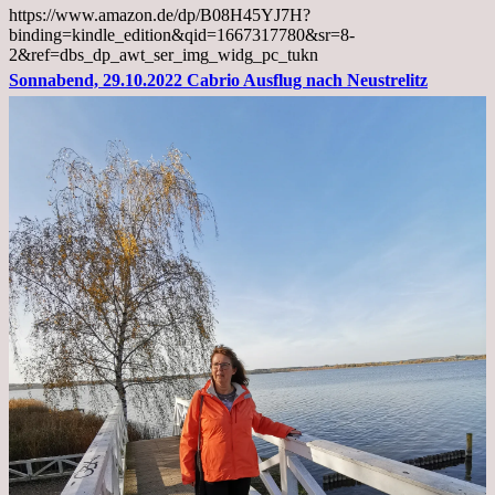
Diagnose
https://www.amazon.de/dp/B08H45YJ7H?
Lebermetastasen
binding=kindle_edition&qid=1667317780&sr=8-
2&ref=dbs_dp_awt_ser_img_widg_pc_tukn
Sonnabend, 29.10.2022 Cabrio Ausflug nach Neustrelitz