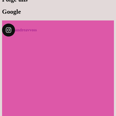
Google
andreavvoss