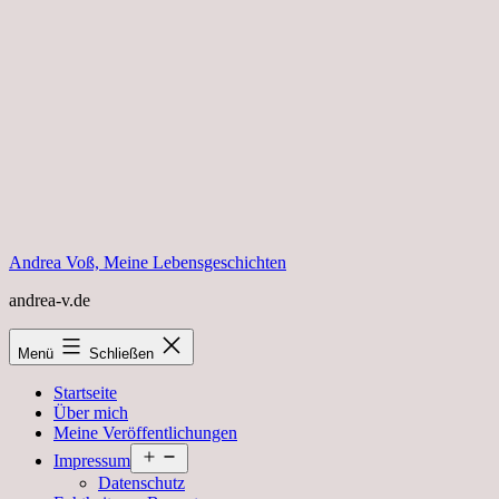
Zum
Inhalt
springen
Andrea Voß, Meine Lebensgeschichten
andrea-v.de
Menü
Schließen
Startseite
Über mich
Meine Veröffentlichungen
Menü
Impressum
öffnen
Datenschutz