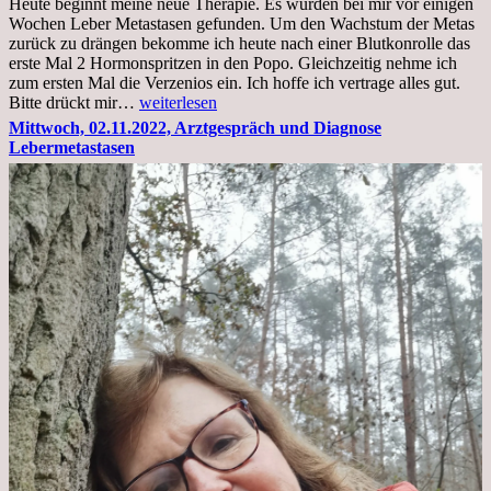
Heute beginnt meine neue Therapie. Es wurden bei mir vor einigen
Wochen Leber Metastasen gefunden. Um den Wachstum der Metas
zurück zu drängen bekomme ich heute nach einer Blutkonrolle das
erste Mal 2 Hormonspritzen in den Popo. Gleichzeitig nehme ich
zum ersten Mal die Verzenios ein. Ich hoffe ich vertrage alles gut.
Mittwoch,
Bitte drückt mir…
weiterlesen
09.11.2022
Mittwoch, 02.11.2022, Arztgespräch und Diagnose
Lebermetastasen