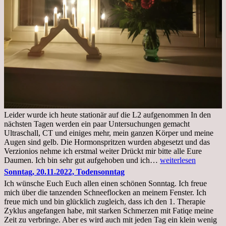
Leider wurde ich heute stationär auf die L2 aufgenommen In den
nächsten Tagen werden ein paar Untersuchungen gemacht
Ultraschall, CT und einiges mehr, mein ganzen Körper und meine
Augen sind gelb. Die Hormonspritzen wurden abgesetzt und das
Verzionios nehme ich erstmal weiter Drückt mir bitte alle Eure
Mittwoch.
Daumen. Ich bin sehr gut aufgehoben und ich…
weiterlesen
23.11.22,Liege
Sonntag, 20.11.2022, Todensonntag
im
Ich wünsche Euch Euch allen einen schönen Sonntag. Ich freue
Krankenhaus
mich über die tanzenden Schneeflocken an meinem Fenster. Ich
stationär
freue mich und bin glücklich zugleich, dass ich den 1. Therapie
Zyklus angefangen habe, mit starken Schmerzen mit Fatiqe meine
Zeit zu verbringe. Aber es wird auch mit jeden Tag ein klein wenig