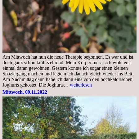
Am Mittwoch hat nun die neue Therapie begonnen. Es war und ist
doch ganz schön kräftezehrend. Mein Körper muss sich wohl erst
einmal daran gewöhnen. Gestern konnte ich sogar einen kleinen
Spaziergang machen und legte mich danach gleich wieder ins Bett.
Am Nachmittag dann habe ich dann eins von den hochkalorischen
Freitag,
Joghurts gekostet. Die Joghurts…
weiterlesen
11.11.2022,
Mittwoch, 09.11.2022
Therapie
Beginn
gut
überstanden