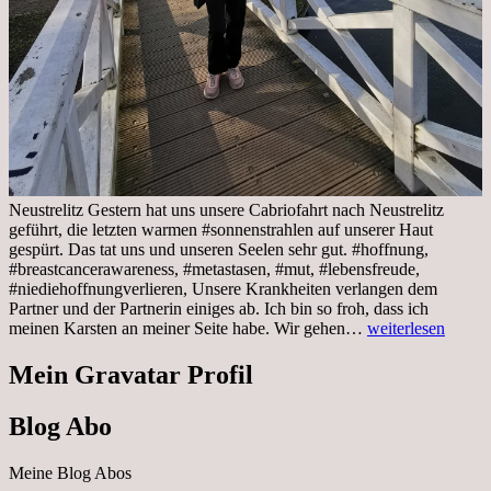
Neustrelitz Gestern hat uns unsere Cabriofahrt nach Neustrelitz
geführt, die letzten warmen #sonnenstrahlen auf unserer Haut
gespürt. Das tat uns und unseren Seelen sehr gut. #hoffnung,
#breastcancerawareness, #metastasen, #mut, #lebensfreude,
#niediehoffnungverlieren, Unsere Krankheiten verlangen dem
Partner und der Partnerin einiges ab. Ich bin so froh, dass ich
Sonnabend,
meinen Karsten an meiner Seite habe. Wir gehen…
weiterlesen
29.10.2022
Cabrio
Mein Gravatar Profil
Ausflug
nach
Blog Abo
Neustrelitz
Meine Blog Abos