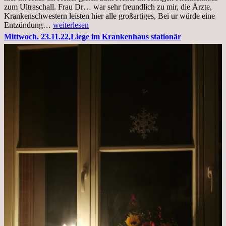
zum Ultraschall. Frau Dr… war sehr freundlich zu mir, die Ärzte,
Krankenschwestern leisten hier alle großartiges, Bei ur würde eine
Freitag,
Entzündung…
weiterlesen
25.11.2022
Mittwoch. 23.11.22,Liege im Krankenhaus stationär
Kleines
Update
aus
dem
Krankenhaus