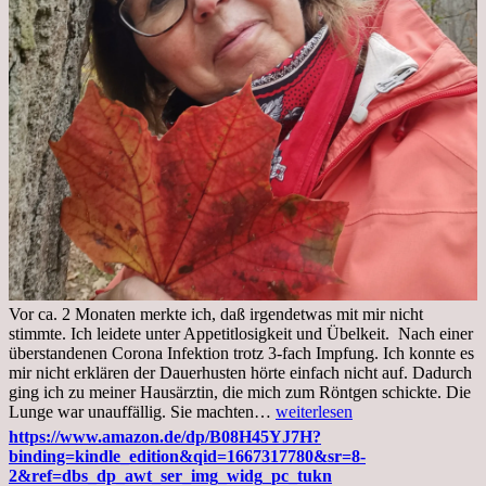
Vor ca. 2 Monaten merkte ich, daß irgendetwas mit mir nicht
stimmte. Ich leidete unter Appetitlosigkeit und Übelkeit. Nach einer
überstandenen Corona Infektion trotz 3-fach Impfung. Ich konnte es
mir nicht erklären der Dauerhusten hörte einfach nicht auf. Dadurch
ging ich zu meiner Hausärztin, die mich zum Röntgen schickte. Die
Mittwoch,
Lunge war unauffällig. Sie machten…
weiterlesen
02.11.2022,
https://www.amazon.de/dp/B08H45YJ7H?
Arztgespräch
binding=kindle_edition&qid=1667317780&sr=8-
und
2&ref=dbs_dp_awt_ser_img_widg_pc_tukn