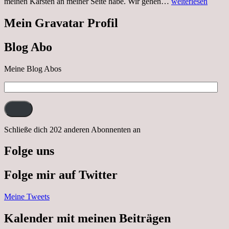
Sonnabend,
meinen Karsten an meiner Seite habe. Wir gehen…
weiterlesen
29.10.2022
Cabrio
Mein Gravatar Profil
Ausflug
nach
Blog Abo
Neustrelitz
Meine Blog Abos
E-
Mail-
Adresse:
Schließe dich 202 anderen Abonnenten an
Folge uns
Folge mir auf Twitter
Meine Tweets
Kalender mit meinen Beiträgen