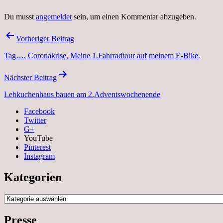
Du musst
angemeldet
sein, um einen Kommentar abzugeben.
Beitragsnavigation
Vorheriger Beitrag
Tag…, Coronakrise, Meine 1.Fahrradtour auf meinem E-Bike.
Nächster Beitrag
Lebkuchenhaus bauen am 2.Adventswochenende
Facebook
Twitter
G+
YouTube
Pinterest
Instagram
Kategorien
Kategorien
Presse