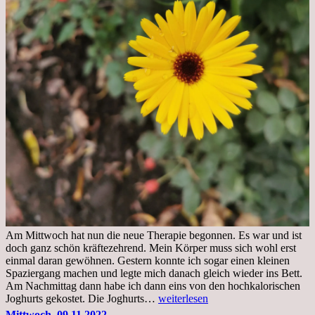
Am Mittwoch hat nun die neue Therapie begonnen. Es war und ist
doch ganz schön kräftezehrend. Mein Körper muss sich wohl erst
einmal daran gewöhnen. Gestern konnte ich sogar einen kleinen
Spaziergang machen und legte mich danach gleich wieder ins Bett.
Am Nachmittag dann habe ich dann eins von den hochkalorischen
Freitag,
Joghurts gekostet. Die Joghurts…
weiterlesen
11.11.2022,
Mittwoch, 09.11.2022