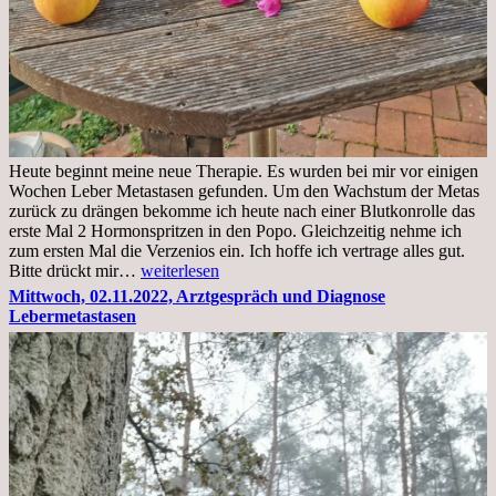
Heute beginnt meine neue Therapie. Es wurden bei mir vor einigen
Wochen Leber Metastasen gefunden. Um den Wachstum der Metas
zurück zu drängen bekomme ich heute nach einer Blutkonrolle das
erste Mal 2 Hormonspritzen in den Popo. Gleichzeitig nehme ich
zum ersten Mal die Verzenios ein. Ich hoffe ich vertrage alles gut.
Mittwoch,
Bitte drückt mir…
weiterlesen
09.11.2022
Mittwoch, 02.11.2022, Arztgespräch und Diagnose
Lebermetastasen