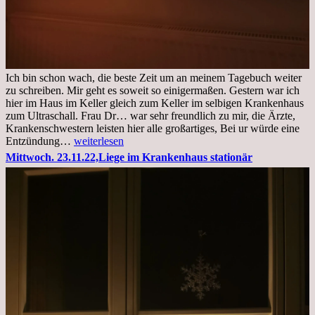
Ich bin schon wach, die beste Zeit um an meinem Tagebuch weiter
zu schreiben. Mir geht es soweit so einigermaßen. Gestern war ich
hier im Haus im Keller gleich zum Keller im selbigen Krankenhaus
zum Ultraschall. Frau Dr… war sehr freundlich zu mir, die Ärzte,
Krankenschwestern leisten hier alle großartiges, Bei ur würde eine
Freitag,
Entzündung…
weiterlesen
25.11.2022
Mittwoch. 23.11.22,Liege im Krankenhaus stationär
Kleines
Update
aus
dem
Krankenhaus