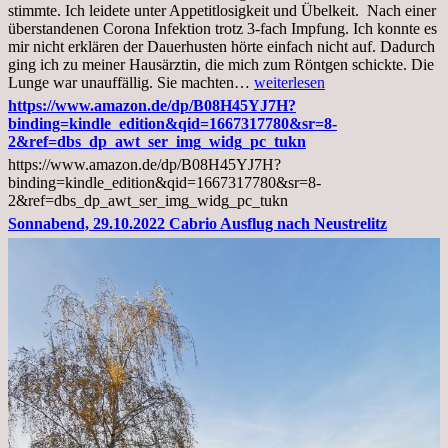
stimmte. Ich leidete unter Appetitlosigkeit und Übelkeit. Nach einer
überstandenen Corona Infektion trotz 3-fach Impfung. Ich konnte es
mir nicht erklären der Dauerhusten hörte einfach nicht auf. Dadurch
ging ich zu meiner Hausärztin, die mich zum Röntgen schickte. Die
Mittwoch,
Lunge war unauffällig. Sie machten…
weiterlesen
02.11.2022,
https://www.amazon.de/dp/B08H45YJ7H?
Arztgespräch
binding=kindle_edition&qid=1667317780&sr=8-
und
2&ref=dbs_dp_awt_ser_img_widg_pc_tukn
Diagnose
https://www.amazon.de/dp/B08H45YJ7H?
Lebermetastasen
binding=kindle_edition&qid=1667317780&sr=8-
2&ref=dbs_dp_awt_ser_img_widg_pc_tukn
Sonnabend, 29.10.2022 Cabrio Ausflug nach Neustrelitz