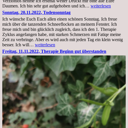
Verzionios nehme ich erstmal weiter Drückt mir bitte alle Eure
Mittwoch.
Daumen. Ich bin sehr gut aufgehoben und ich…
weiterlesen
23.11.22,Liege
Sonntag, 20.11.2022, Todensonntag
im
Ich wünsche Euch Euch allen einen schönen Sonntag. Ich freue
Krankenhaus
mich über die tanzenden Schneeflocken an meinem Fenster. Ich
stationär
freue mich und bin glücklich zugleich, dass ich den 1. Therapie
Zyklus angefangen habe, mit starken Schmerzen mit Fatiqe meine
Zeit zu verbringe. Aber es wird auch mit jeden Tag ein klein wenig
Sonntag,
besser. Ich will…
weiterlesen
20.11.2022,
Freitag, 11.11.2022, Therapie Beginn gut überstanden
Todensonntag