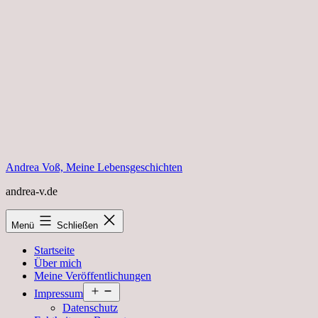
Zum
Inhalt
springen
Andrea Voß, Meine Lebensgeschichten
andrea-v.de
Menü
Schließen
Startseite
Über mich
Meine Veröffentlichungen
Menü
Impressum
öffnen
Datenschutz