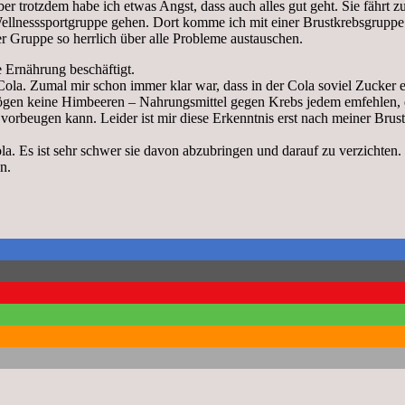
Aber trotzdem habe ich etwas Angst, dass auch alles gut geht. Sie fährt 
llnesssportgruppe gehen. Dort komme ich mit einer Brustkrebsgruppe 
er Gruppe so herrlich über alle Probleme austauschen.
Ernährung beschäftigt.
f Cola. Zumal mir schon immer klar war, dass in der Cola soviel Zucker 
mögen keine Himbeeren – Nahrungsmittel gegen Krebs jedem emfehlen, 
vorbeugen kann. Leider ist mir diese Erkenntnis erst nach meiner Brus
la. Es ist sehr schwer sie davon abzubringen und darauf zu verzichten.
n.