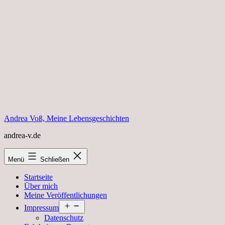
Zum
Inhalt
springen
Andrea Voß, Meine Lebensgeschichten
andrea-v.de
Menü
Schließen
Startseite
Über mich
Meine Veröffentlichungen
Menü
Impressum
öffnen
Datenschutz