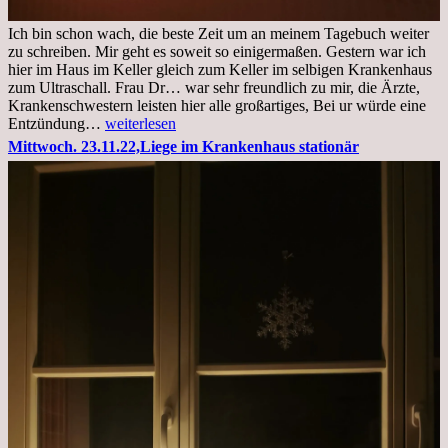
Ich bin schon wach, die beste Zeit um an meinem Tagebuch weiter
zu schreiben. Mir geht es soweit so einigermaßen. Gestern war ich
hier im Haus im Keller gleich zum Keller im selbigen Krankenhaus
zum Ultraschall. Frau Dr… war sehr freundlich zu mir, die Ärzte,
Krankenschwestern leisten hier alle großartiges, Bei ur würde eine
Freitag,
Entzündung…
weiterlesen
25.11.2022
Mittwoch. 23.11.22,Liege im Krankenhaus stationär
Kleines
Update
aus
dem
Krankenhaus