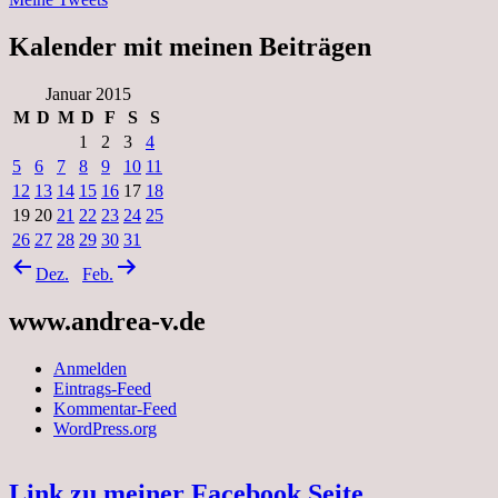
Kalender mit meinen Beiträgen
Januar 2015
M
D
M
D
F
S
S
1
2
3
4
5
6
7
8
9
10
11
12
13
14
15
16
17
18
19
20
21
22
23
24
25
26
27
28
29
30
31
Dez.
Feb.
www.andrea-v.de
Anmelden
Eintrags-Feed
Kommentar-Feed
WordPress.org
Link zu meiner Facebook Seite