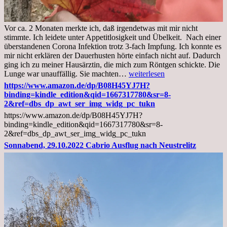
Vor ca. 2 Monaten merkte ich, daß irgendetwas mit mir nicht
stimmte. Ich leidete unter Appetitlosigkeit und Übelkeit. Nach einer
überstandenen Corona Infektion trotz 3-fach Impfung. Ich konnte es
mir nicht erklären der Dauerhusten hörte einfach nicht auf. Dadurch
ging ich zu meiner Hausärztin, die mich zum Röntgen schickte. Die
Mittwoch,
Lunge war unauffällig. Sie machten…
weiterlesen
02.11.2022,
https://www.amazon.de/dp/B08H45YJ7H?
Arztgespräch
binding=kindle_edition&qid=1667317780&sr=8-
und
2&ref=dbs_dp_awt_ser_img_widg_pc_tukn
Diagnose
https://www.amazon.de/dp/B08H45YJ7H?
Lebermetastasen
binding=kindle_edition&qid=1667317780&sr=8-
2&ref=dbs_dp_awt_ser_img_widg_pc_tukn
Sonnabend, 29.10.2022 Cabrio Ausflug nach Neustrelitz