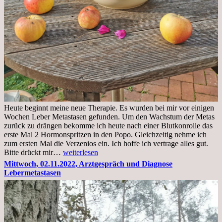
Heute beginnt meine neue Therapie. Es wurden bei mir vor einigen
Wochen Leber Metastasen gefunden. Um den Wachstum der Metas
zurück zu drängen bekomme ich heute nach einer Blutkonrolle das
erste Mal 2 Hormonspritzen in den Popo. Gleichzeitig nehme ich
zum ersten Mal die Verzenios ein. Ich hoffe ich vertrage alles gut.
Mittwoch,
Bitte drückt mir…
weiterlesen
09.11.2022
Mittwoch, 02.11.2022, Arztgespräch und Diagnose
Lebermetastasen