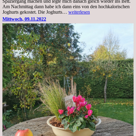
Spaziergang machen und legte mich danach gleich wieder ins Bett.
Am Nachmittag dann habe ich dann eins von den hochkalorischen
Freitag,
Joghurts gekostet. Die Joghurts…
weiterlesen
11.11.2022,
Mittwoch, 09.11.2022
Therapie
Beginn
gut
überstanden