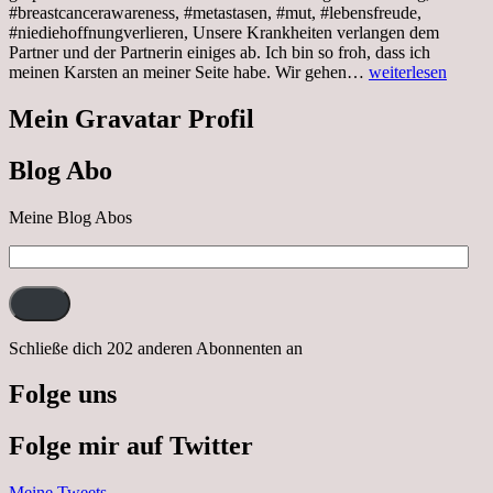
#breastcancerawareness, #metastasen, #mut, #lebensfreude,
#niediehoffnungverlieren, Unsere Krankheiten verlangen dem
Partner und der Partnerin einiges ab. Ich bin so froh, dass ich
Sonnabend,
meinen Karsten an meiner Seite habe. Wir gehen…
weiterlesen
29.10.2022
Cabrio
Mein Gravatar Profil
Ausflug
nach
Blog Abo
Neustrelitz
Meine Blog Abos
E-
Mail-
Adresse:
Schließe dich 202 anderen Abonnenten an
Folge uns
Folge mir auf Twitter
Meine Tweets