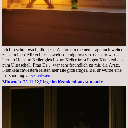
Ich bin schon wach, die beste Zeit um an meinem Tagebuch weiter
zu schreiben. Mir geht es soweit so einigermaßen. Gestern war ich
hier im Haus im Keller gleich zum Keller im selbigen Krankenhaus
zum Ultraschall. Frau Dr… war sehr freundlich zu mir, die Ärzte,
Krankenschwestern leisten hier alle großartiges, Bei ur würde eine
Freitag,
Entzündung…
weiterlesen
25.11.2022
Mittwoch. 23.11.22,Liege im Krankenhaus stationär
Kleines
Update
aus
dem
Krankenhaus