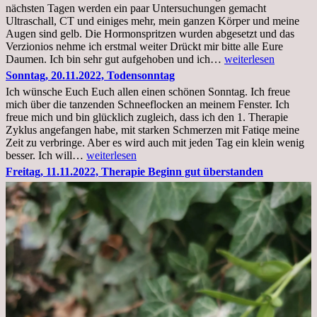
nächsten Tagen werden ein paar Untersuchungen gemacht
Ultraschall, CT und einiges mehr, mein ganzen Körper und meine
Augen sind gelb. Die Hormonspritzen wurden abgesetzt und das
Verzionios nehme ich erstmal weiter Drückt mir bitte alle Eure
Mittwoch.
Daumen. Ich bin sehr gut aufgehoben und ich…
weiterlesen
23.11.22,Liege
Sonntag, 20.11.2022, Todensonntag
im
Ich wünsche Euch Euch allen einen schönen Sonntag. Ich freue
Krankenhaus
mich über die tanzenden Schneeflocken an meinem Fenster. Ich
stationär
freue mich und bin glücklich zugleich, dass ich den 1. Therapie
Zyklus angefangen habe, mit starken Schmerzen mit Fatiqe meine
Zeit zu verbringe. Aber es wird auch mit jeden Tag ein klein wenig
Sonntag,
besser. Ich will…
weiterlesen
20.11.2022,
Freitag, 11.11.2022, Therapie Beginn gut überstanden
Todensonntag