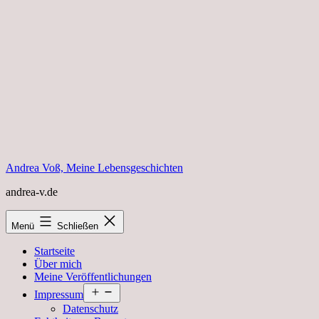
Zum
Inhalt
springen
Andrea Voß, Meine Lebensgeschichten
andrea-v.de
Menü
Schließen
Startseite
Über mich
Meine Veröffentlichungen
Menü
Impressum
öffnen
Datenschutz